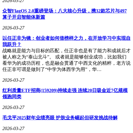
2026-03-27
众智FlagOS 2.0重磅登场：八大核心升级，携32款芯片与497
算子开启智能体新篇
2026-03-27
以任正非为镜：创业者如何借榜样之力，在开放学习中实现自
我跃升？
战略就是能力与目标的匹配，任正非也是有了能力和成就后才
被人称之为“泰山北斗”。 或者就是能够创业成功，比如我们
看华为的成功历程，也是融会贯通了中西文化的精粹，老方说
任正非可谓是做到了“中学为体西学为用”，华…
2026-03-27
红利质量ETF招商(159209)持续走强 连续20日吸金近7亿规模
领跑同类
2026-03-27
毛戈平2025财年业绩亮眼 护肤业务崛起但研发挑战待解
2026-03-27