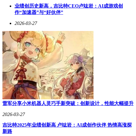
业绩创历史新高，吉比特CEO卢竑岩：AI成游戏创
作“加速器”与“好伙伴”
2026-03-27
雷军分享小米机器人灵巧手新突破：创新设计，性能大幅提升
2026-03-27
吉比特2025年业绩创新高 卢竑岩：AI成创作伙伴 热情高涨探
新路