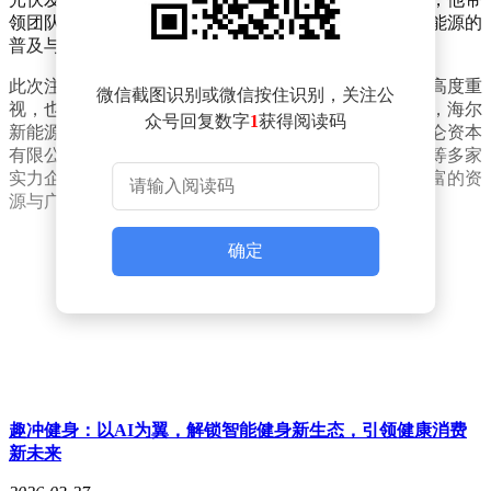
领团队在新能源领域不断探索与创新，致力于推动清洁能源的
普及与应用。
此次注册资本的增加，不仅体现了海尔对新能源业务的高度重
微信截图识别或微信按住识别，关注公
视，也为其后续发展提供了更为坚实的资金保障。据悉，海尔
众号回复数字
1
获得阅读码
新能源科技由青岛纳晖控股有限公司、中国石油集团昆仑资本
有限公司以及中央企业乡村产业投资基金股份有限公司等多家
实力企业共同持股，股东结构的多元化为公司带来了丰富的资
源与广阔的发展空间。
确定
趣冲健身：以AI为翼，解锁智能健身新生态，引领健康消费
新未来