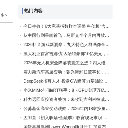
热门内容
更多
>
今日生效！6大宽基指数样本调整 科创板“含科量”升级 硬核科技成主线
从中国行到星舰首飞，马斯克半个月内再掀全球关注热潮
2026抖音游戏新洞察：九大特色人群画像全解析，精准营销新策略
澳大利亚首富吉娜·莱因哈特豪掷10亿美元，入股SpaceX共探关键矿产新机遇
2026年无人机安全降落装置怎么选？四大维度解析头部厂家适配场景
赛力斯汽车高层变动：张兴海卸任董事长，张正萍接棒开启新篇章
DeepSeek招募人才 投身GW级算力基础设施规划建设新征程
小米MiMo与TileRT联手：8卡GPU实现万亿模型每秒千token输出
科力远回应投资者关切：未收到吉利科技减持或转让股份计划
公募基金高管变动观察：2026年内18家换董事长 20家总经理易人
孟羽童《初入职场·金融季》收官现场求职 平安高管回应：团队助力走得更远
国轩高科澳洲Lower Wonga项目开工 加速布局全球新能源市场