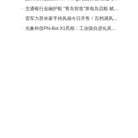
交通银行金融护航 “青岛智造”算电岛启航 赋能数字中国建设
雷军力荐米家手持风扇今日开售！百档调风续航强 轻便设计随心带
光象科技Phi-Bot X1亮相：工业级自进化具身智能，开启产线智能化新篇