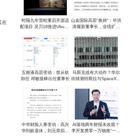
时隔九年雷蛇重启开源适
山金国际高层“换帅”：毕洪
其在
配项目 灵刃18推进Ubuntu
涛履新董事长，业绩扩张
认证 Linux适配迈出重要一
与上市冲刺齐头并进
步
五粮液高层变动：曾从钦
马斯克或有大动作？华尔
卸任 邓敏接棒出任董事长
街猜测特斯拉与SpaceX将
走向合并之路
中华财险人事变动：高兴
AI落地两年财报未改观？
华到龄退休，刘元章拟接
李开复携零一万物推“一号
任董事长待核准
位AI”破局