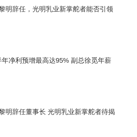
”黄黎明辞任，光明乳业新掌舵者能否引领
半年净利预增最高达95% 副总徐觅年薪
”黄黎明辞任董事长 光明乳业新掌舵者待揭