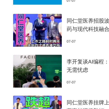
07-07
同仁堂医养招股
药与现代科技融
07-07
李开复谈AI编程
无需忧虑
07-07
同仁堂医养挂牌上