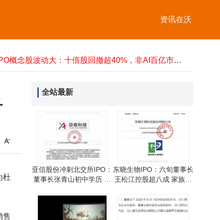
对话月之暗面Kimi B端负责人：借亚马逊云科技之力，向海外大模型“御三家”发起挑战
三星卢泰文：AI进入智能体时代，Galaxy生态打造最懂用户的个性化体验
资讯在沃
AI Agent商业化突围：企业付费的三大黄金法则——降本增效与合规并重
时隔九年雷蛇重启Linux适配计划 灵刃18推进Ubuntu认证但暂缺官方管理软件
CPO概念股波动大：十倍股回撤超40%，非AI百亿市值股年内创新高
中信金融资产布局湖北：新设商业管理公司 注册资本达千万
中信金融资产湖北布局新动作：成立金睿博一商管公司 注册资本达千万
智谱基石解禁窗口获股东力挺 摩根大通上调目标价显长期信心
全站最新
DeepSeek推进AI芯片自研战略 聚焦推理环节以降本增效增掌控力
务
需求旺盛量价齐升 锂电材料企业上半年业绩飘红全年景气可期
对话月之暗面Kimi B端负责人：借亚马逊云科技之力，向海外大模型“御三家”发起挑战
三星卢泰文：AI进入智能体时代，Galaxy生态打造最懂用户的个性化体验
亚信股份冲刺北交所IPO：
东晓生物IPO：六旬董事长
为杜
董事长张青山初中学历 总
王松江控股超八成 家族成
经理邓磊曾自由职业三年
员间接参股引关注
销售