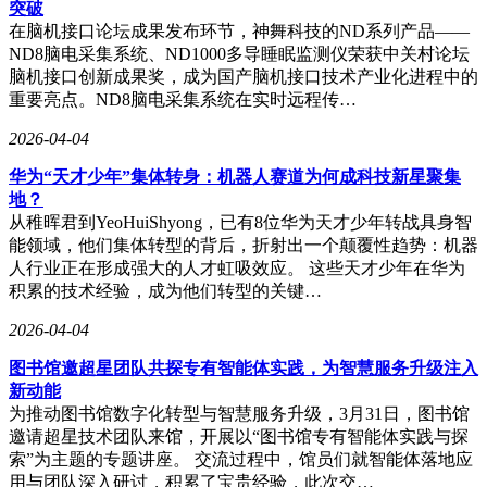
突破
在脑机接口论坛成果发布环节，神舞科技的ND系列产品——
ND8脑电采集系统、ND1000多导睡眠监测仪荣获中关村论坛
脑机接口创新成果奖，成为国产脑机接口技术产业化进程中的
重要亮点。ND8脑电采集系统在实时远程传…
2026-04-04
华为“天才少年”集体转身：机器人赛道为何成科技新星聚集
地？
从稚晖君到YeoHuiShyong，已有8位华为天才少年转战具身智
能领域，他们集体转型的背后，折射出一个颠覆性趋势：机器
人行业正在形成强大的人才虹吸效应。 这些天才少年在华为
积累的技术经验，成为他们转型的关键…
2026-04-04
图书馆邀超星团队共探专有智能体实践，为智慧服务升级注入
新动能
为推动图书馆数字化转型与智慧服务升级，3月31日，图书馆
邀请超星技术团队来馆，开展以“图书馆专有智能体实践与探
索”为主题的专题讲座。 交流过程中，馆员们就智能体落地应
用与团队深入研讨，积累了宝贵经验，此次交…