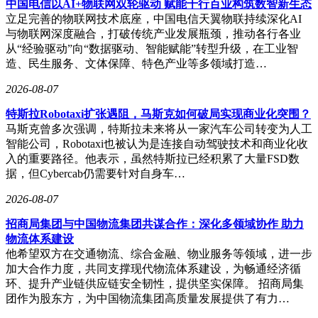
中国电信以AI+物联网双轮驱动 赋能千行百业构筑数智新生态
立足完善的物联网技术底座，中国电信天翼物联持续深化AI
与物联网深度融合，打破传统产业发展瓶颈，推动各行各业
从“经验驱动”向“数据驱动、智能赋能”转型升级，在工业智
造、民生服务、文体保障、特色产业等多领域打造…
2026-08-07
特斯拉Robotaxi扩张遇阻，马斯克如何破局实现商业化突围？
马斯克曾多次强调，特斯拉未来将从一家汽车公司转变为人工
智能公司，Robotaxi也被认为是连接自动驾驶技术和商业化收
入的重要路径。他表示，虽然特斯拉已经积累了大量FSD数
据，但Cybercab仍需要针对自身车…
2026-08-07
招商局集团与中国物流集团共谋合作：深化多领域协作 助力
物流体系建设
他希望双方在交通物流、综合金融、物业服务等领域，进一步
加大合作力度，共同支撑现代物流体系建设，为畅通经济循
环、提升产业链供应链安全韧性，提供坚实保障。 招商局集
团作为股东方，为中国物流集团高质量发展提供了有力…