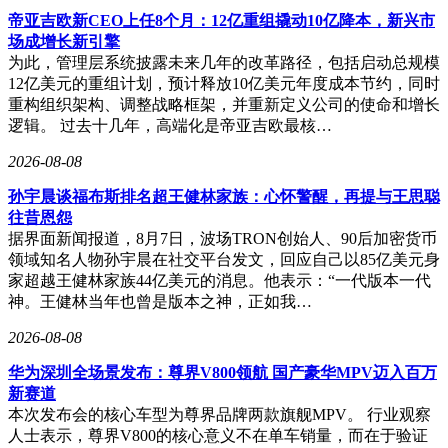
帝亚吉欧新CEO上任8个月：12亿重组撬动10亿降本，新兴市
场成增长新引擎
为此，管理层系统披露未来几年的改革路径，包括启动总规模
12亿美元的重组计划，预计释放10亿美元年度成本节约，同时
重构组织架构、调整战略框架，并重新定义公司的使命和增长
逻辑。 过去十几年，高端化是帝亚吉欧最核…
2026-08-08
孙宇晨谈福布斯排名超王健林家族：心怀警醒，再提与王思聪
往昔恩怨
据界面新闻报道，8月7日，波场TRON创始人、90后加密货币
领域知名人物孙宇晨在社交平台发文，回应自己以85亿美元身
家超越王健林家族44亿美元的消息。他表示：“一代版本一代
神。王健林当年也曾是版本之神，正如我…
2026-08-08
华为深圳全场景发布：尊界V800领航 国产豪华MPV迈入百万
新赛道
本次发布会的核心车型为尊界品牌两款旗舰MPV。 行业观察
人士表示，尊界V800的核心意义不在单车销量，而在于验证