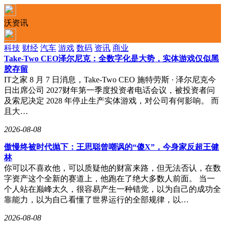
沃资讯
科技
财经
汽车
游戏
数码
资讯
商业
Take-Two CEO泽尔尼克：全数字化是大势，实体游戏仅似黑
胶存留
IT之家 8 月 7 日消息，Take-Two CEO 施特劳斯 · 泽尔尼克今
日出席公司 2027财年第一季度投资者电话会议，被投资者问
及索尼决定 2028 年停止生产实体游戏，对公司有何影响。 而
且大…
2026-08-08
傲慢终被时代抛下：王思聪曾嘲讽的“傻X”，今身家反超王健
林
你可以不喜欢他，可以质疑他的财富来路，但无法否认，在数
字资产这个全新的赛道上，他跑在了绝大多数人前面。 当一
个人站在巅峰太久，很容易产生一种错觉，以为自己的成功全
靠能力，以为自己看懂了世界运行的全部规律，以…
2026-08-08