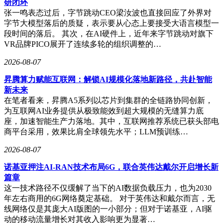
研闭环
张一鸣表态过后，字节跳动CEO梁汝波也直接回应了外界对
字节大模型落后的质疑，表示要从心态上要接受大语言模型一
段时间的落后。 其次，在AI硬件上，近年来字节跳动对旗下
VR品牌PICO展开了连续多轮的组织调整的…
2026-08-07
昇腾算力赋能互联网：解锁AI规模化落地新路径，共赴智能
新未来
在笔者看来，昇腾A5系列以芯片到集群的全链路协同创新，
为互联网AI业务提供从极致能效到超大规模的无缝算力底
座，加速智能生产力落地。其中，互联网推荐系统已获头部电
商平台采用，效果比肩全球领先水平；LLM预训练…
2026-08-07
诺基亚押注AI-RAN技术布局6G，联合英伟达戴尔开启增长新
篇章
这一技术路径不仅缓解了当下的AI数据负载压力，也为2030
年左右商用的6G网络奠定基础。 对于英伟达和戴尔而言，无
线网络仅是其庞大AI版图的一小部分；但对于诺基亚，AI驱
动的移动流量增长对其收入影响更为显著…