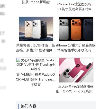
拓展iPhone新可能
iPhone 17e渲染图亮相：
代的
6.1英寸灵动岛屏加持A19
G-
芯片 性价比路线或延续
现了
，如
荣耀郭锐：以“新体验、新
iPhone 17重大升级受青睐
连接、新模式” 推动端侧AI
苹果智能手机年收入有望
走向全球消费市场
重现增长态势
级定
线游
文心4.5衍生模型PaddleO
CR-VL登顶HF Trending全
球榜首
三大运营商eSIM商用获
能家
批！OPPO Find X9系列首
发，无卡通信时代拉开序
幕
热门内容
G-