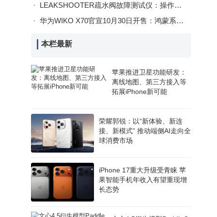
LEAKSHOOTER疏水阀故障测试仪：操作便捷检测准，功能多样适应广
华为WIKO X70官宣10月30日开售：鸿蒙系统+北斗卫星，轻薄大电池或成亮点
本栏最新
苹果推进卫星功能研发：
离线地图、第三方接入等
拓展iPhone新可能
荣耀郭锐：以“新体验、新连
接、新模式” 推动端侧AI走向全
球消费市场
iPhone 17重大升级受青睐 苹
果智能手机年收入有望重现增
长态势