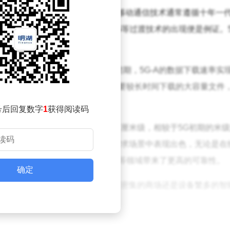
5.5G网络，是传统5G技术的全面升级。移动通信技术通常遵循十年一
跃，诸如2.5G、3.5G和4.5G等过渡技术的出现便是例证。5
度上的提升最为直观，相较于5G初期，5G-A的数据下载速率实
幅提升至千兆。这意味着，以往需要较长时间下载的大容量文件
号后回复数字
1
获得阅读码
持毫秒级时延，定位精度更是达到了厘米级，相较于5G初期的米
使得5G-A在实时通信和低时延需求场景中表现出色，无论是在
一特性还为远程手术和工业自动化等领域带来了更高的可靠性。
确定
更多设备同时接入网络。无论是人流密集的商场还是设备繁多的智
城市的建设提供强有力的支持。
备呢？答案是否定的。据运营商工作人员介绍，只要当地基站支持5