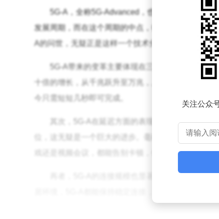
5G-A，全称5G-Advanced，也被业界称为
发展周期，而在这个周期的中点，往往会迎来技术的重大飞
A的问世，无疑正是这样一个技术分水岭的产物。
5G-A带来的变革主要体现在三个方面。首先，速
十倍的增长，从千兆跃升至万兆，上行峰值速率也大
今只需短短几秒即可完成。
关注公众
其次，5G-A在延迟方面的表现也极为出色，支
位，这无疑是一个巨大的进步。毫秒级的低时延特性，
戏还是视频会议，都能告别卡顿，体验更加流畅。这
再者，5G-A的连接规模也显著提升，能够支持
居环境，5G-A都能保持稳定连接，为物联网和智能
那么，想要体验5G-A网络，是否需要特殊的设