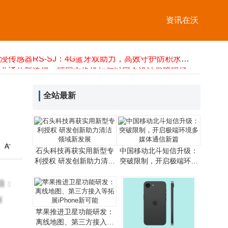
企业禁用无线网卡攻略：三种方法详解，第二种助企业高效管控风险
蓝牙耳机被他人连接别慌！三招轻松夺回“控制权”
资讯在沃
6寸LCD显示屏：小身材大能量，技术优势与多元应用前景深度剖析
中国6G技术首阶段试验圆满收官，通信领域创新再启新程
水浸传感器RS-SJ：4G蓝牙双助力，高效守护防积水安全
工业通信新选择：环网交换机如何以冗余设计保障现场数据稳定传输
中关村房山园科技对接会：昆虫机器人等“硬核”成果亮相，助力新质生产力
避开苹果锋芒，聚焦外卖小哥：打造专属他们的超实用蓝牙耳机
全站最新
2025微信数据保护全攻略：误删聊天记录别急，多场景恢复方案来了
浪潮KaiwuDB V3.0发布：多模融合AI赋能，引领物联网数智化新篇章
企业禁用无线网卡攻略：三种方法详解，第二种助企业高效管控风险
石头科技再获实用新型专
中国移动北斗短信升级：
利授权 研发创新助力清洁
突破限制，开启极端环境
领域新发展
多媒体通信新篇
目：
布
苹果推进卫星功能研发：
离线地图、第三方接入等