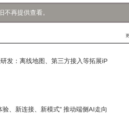
受这一高速网络，而且无需额外付费。
旧不再提供查看。
了5G-A测试网络，预计可支持5000万用户的使用需求。这意
便利。
天地一体、通感一体和智能上行等独特优势。特别是通感一体技术
自然性、交互性和智能化等特点，在低空经济、自动驾驶等前沿
研发：离线地图、第三方接入等拓展iP
台和技术培育平台将更加成熟，为脑机接口等前沿技术提供更加强
作用，推动社会经济的全面发展。
体验、新连接、新模式” 推动端侧AI走向