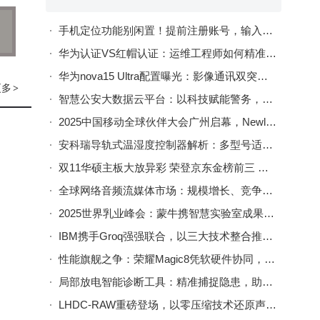
手机定位功能别闲置！提前注册账号，输入手机号就能知对方位置
味
华为认证VS红帽认证：运维工程师如何精准选择助力职业发展？
华为nova15 Ultra配置曝光：影像通讯双突破，工艺续航再提升
更多
>
智慧公安大数据云平台：以科技赋能警务，构建城市安全治理新生态
，通
2025中国移动全球伙伴大会广州启幕，Newline获誉并展示AI+视联网多元场景实践
领域
安科瑞导轨式温湿度控制器解析：多型号适配，功能多样精准控温湿
双11华硕主板大放异彩 荣登京东金榜前三 热门型号优惠抢购中
大的
全球网络音频流媒体市场：规模增长、竞争格局与发展新机遇
2025世界乳业峰会：蒙牛携智慧实验室成果亮相，赋能全球乳业数智转型
IBM携手Groq强强联合，以三大技术整合推动企业级AI高效落地
性能旗舰之争：荣耀Magic8凭软硬件协同，成今年旗舰机优选答案
局部放电智能诊断工具：精准捕捉隐患，助力电力系统安全稳定运行
LHDC-RAW重磅登场，以零压缩技术还原声音本真魅力