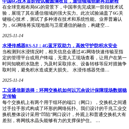
中国6G技术首阶段试验圆满收官，通信领域创新再启新程
特定的VLAN管理策略或限制。
在全球竞相布局6G的背景下，中国率先完成第一阶段技术试
专线与VLAN技术的结合，为企业构建了一个高效且安全的网
验，展现了其在通信领域的强大实力。此次试验涵盖了6G关
络基础设施。通过VLAN划分，企业能够在单一的物理专线上
键核心技术，测试了多种潜在技术和系统性能。业界普遍认
构建多个逻辑上隔离的网络，满足不同业务部门、不同安全等
为，6G网络将实现地面与卫星通信的融合，构建空…
级以及不同服务质量要求的通信需求。这为企业网络的灵活性
2025-11-14
和可扩展性提供了坚实的基础。
水浸传感器RS-SJ：4G蓝牙双助力，高效守护防积水安全
亿联云作为一家专注于SD-WAN技术和IDC服务的企业，致力
当检测到水浸情况时，相关信息会通过4G网络快速传输至指
于为企业提供包括SD-WAN组网、SASE安全方案、IDC机柜
定的管理平台或用户终端，无需人工现场查看，让用户在第一
租赁托管和SaaS应用高速访问服务在内的全方位解决方案。如
时间知晓积水隐患，为及时采取排水、设备转移等应对措施争
果您有企业网络构建或优化的需求，不妨考虑与亿联云合作。
取时间，避免积水造成更大损失。 水浸传感器凭借…
2025-11-14
工业通信新选择：环网交换机如何以冗余设计保障现场数据稳
定传输
每个交换机上有两个用于组环的端口（网口），交换机之间通
过手拉手形式构成了环形的网络拓扑。我们设计的千兆工业交
换机整体设计采用“凹陷”网口设计，外观上和普通交换机大有
差别，将网线水晶头能够有力的支撑保护住。 …