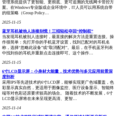
管理系统提供了更智能、更彻底、更可追溯的无线网卡管控方
同VLAN的广播域也是独立的，通信需要通过三层网关，从而
案。在Windows专业版或企业环境中，IT人员可以用系统自带
极大地提升了安全性。其次，它优化了带宽利用。一条物理专
的组策略（Group Policy…
线可以承载多个VLAN流量，避免了为每个隔离业务单独拉线
的巨额成本。通过QoS策略，可以在共享链路上为关键
2025-11-15
VLAN，如VoIP、视频会议等，保障带宽和优先级。VLAN划
蓝牙耳机被他人连接别慌！三招轻松夺回“控制权”
分还简化了网络管理。基于业务逻辑而非物理位置划分
当发现耳机被别人连接时，最直接的解决方法是重置连接。操
VLAN，使得网络拓扑更加清晰，策略部署（如ACL、QoS）
作很简单：先打开你的手机蓝牙设置，找到已配对的耳机名
更加聚焦，故障定位也更加便捷。新增站点或业务时，只需在
称，选择“忽略此设备”或“取消配对”。最后，在手机蓝牙列表
现有专线上扩展新的VLAN即可。
中找到你的耳机并重新点击连接即可。这个操作…
在实施专线VLAN划分时，还需要考虑一些关键要素。首先，
2025-11-15
全局规划至关重要。整个网络（包括总部和各分支机构）需要
统一规划VLAN ID的分配，以避免冲突。其次，专线两端的
6寸LCD显示屏：小身材大能量，技术优势与多元应用前景深
接入设备端口必须正确配置为Trunk模式，并允许相同的
度剖析
VLAN ID通过。由于802.1Q标签增加了帧长度，因此需要确
采用IPS等先进技术的6寸LCD屏，能够实现更广色域覆盖，色
保端到端网络设备（包括运营商设备）的MTU设置足够大
彩显示真实自然，更适用于图像监控、医疗设备显示、智能终
（通常至少1522字节或更大），以防止因帧过大而导致分片或
端等对色彩还原要求较高的场合。 随着技术的不断发展，6寸
丢弃。同时，在Trunk端口应用QoS策略，为关键VLAN流量
LCD显示屏将在未来呈现更高清、更智…
保障带宽和优先级也是必不可少的。最后，与运营商的沟通同
样重要。需要明确告知运营商VLAN规划和使用意图，确认其
2025-11-14
网络支持VLAN透传且MTU设置兼容，并了解运营商是否有