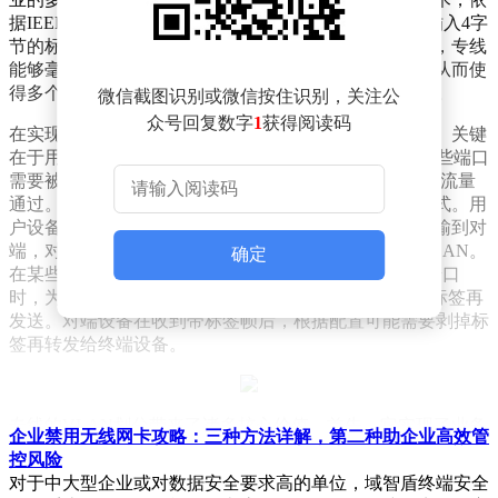
据IEEE 802.1Q标准，在二层工作，通过在以太网帧中插入4字
节的标签来标识帧所属的VLAN。作为透明的二层通道，专线
能够毫无阻碍地传输这些带有VLAN标签的以太网帧，从而使
得多个逻辑上隔离的网络能够共享同一条物理专线链路。
微信截图识别或微信按住识别，关注公
众号回复数字
1
获得阅读码
在实现方式上，专线的VLAN划分展现出极高的灵活性。关键
在于用户侧连接专线的路由器或交换机端口的配置。这些端口
需要被设置为Trunk模式，以允许携带多个VLAN标签的流量
通过。在VLAN标签的处理上，透传是最直接高效的方式。用
户设备发出的带有VLAN标签的帧可以直接通过专线传输到对
端，对端的接入设备则根据标签将流量分发到相应的VLAN。
确定
在某些场景下，用户接入设备还可以在进入专线Trunk端口
时，为连接终端的Access端口的流量打上相应的VLAN标签再
发送。对端设备在收到带标签帧后，根据配置可能需要剥掉标
签再转发给终端设备。
专线的VLAN划分带来了诸多核心价值。首先，它实现了业务
企业禁用无线网卡攻略：三种方法详解，第二种助企业高效管
隔离与安全。不同业务部门或系统，如财务、生产、办公、视
控风险
频监控等，其流量必须严格隔离，以防止相互干扰和未经授权
对于中大型企业或对数据安全要求高的单位，域智盾终端安全
的访问。VLAN在二层实现逻辑隔离，即使物理线路共享，不