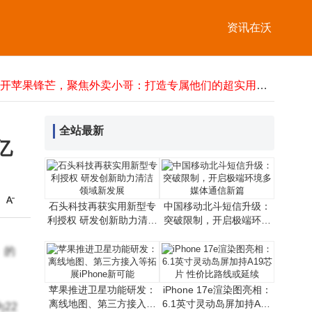
6寸LCD显示屏：小身材大能量，技术优势与多元应用前景深度剖析
中国6G技术首阶段试验圆满收官，通信领域创新再启新程
资讯在沃
水浸传感器RS-SJ：4G蓝牙双助力，高效守护防积水安全
工业通信新选择：环网交换机如何以冗余设计保障现场数据稳定传输
中关村房山园科技对接会：昆虫机器人等“硬核”成果亮相，助力新质生产力
避开苹果锋芒，聚焦外卖小哥：打造专属他们的超实用蓝牙耳机
2025微信数据保护全攻略：误删聊天记录别急，多场景恢复方案来了
浪潮KaiwuDB V3.0发布：多模融合AI赋能，引领物联网数智化新篇章
全站最新
企业禁用无线网卡攻略：三种方法详解，第二种助企业高效管控风险
亿
石头科技再获实用新型专
中国移动北斗短信升级：
利授权 研发创新助力清洁
突破限制，开启极端环境
领域新发展
多媒体通信新篇
）的
苹果推进卫星功能研发：
iPhone 17e渲染图亮相：
离线地图、第三方接入等
6.1英寸灵动岛屏加持A19
22