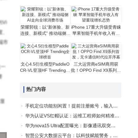
拓展iPhone新可能
芯片 性价比路线或延续
Vi
荣耀郭锐：以“新体验、新
iPhone 17重大升级受青睐
度、
连接、新模式” 推动端侧AI
苹果智能手机年收入有望
走向全球消费市场
重现增长态势
端市
文心4.5衍生模型PaddleO
三大运营商eSIM商用获
这一
CR-VL登顶HF Trending全
批！OPPO Find X9系列首
要
球榜首
发，无卡通信时代拉开序
幕
热门内容
球显
手机定位功能别闲置！提前注册账号，输入手机号就能知对方位置
华为认证VS红帽认证：运维工程师如何精准选择助力职业发展？
华为nova15 Ultra配置曝光：影像通讯双突破，工艺续航再提升
智慧公安大数据云平台：以科技赋能警务，构建城市安全治理新生态