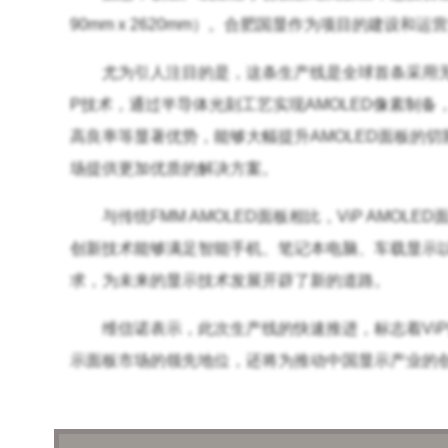
90mm x 2620mm）。合肥国显作为项目的建设
尤为引人注目的是，这条生产线是全球首条采用无F
P技术，通过半导体光刻工艺实现AMOLED像素制
高良率等显著优势，能够大幅提升AMOLED面板的
场提供更加优质的解决方案。
与传统FMM AMOLED面板相比，ViP AM
创新技术能够满足智能手机、笔记本电脑、车载显示以
求，为未来的显示技术发展开辟了新的道路。
维信诺表示，此次生产线的快速推进，标志着Vi
示面板市场的领先地位，还将为推动中国显示产业的