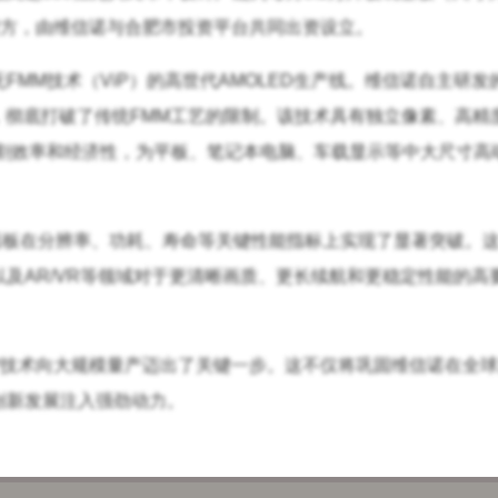
和运营方，由维信诺与合肥市投资平台共同出资设立。
MM技术（ViP）的高世代AMOLED生产线。维信诺自主研发的
备，彻底打破了传统FMM工艺的限制。该技术具有独立像素、高精
切割效率和经济性，为平板、笔记本电脑、车载显示等中大尺寸高
OLED面板在分辨率、功耗、寿命等关键性能指标上实现了显著突破。
及AR/VR等领域对于更清晰画质、更长续航和更稳定性能的高
P技术向大规模量产迈出了关键一步。这不仅将巩固维信诺在全
创新发展注入强劲动力。