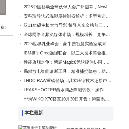
2025中国移动全球伙伴大会广州启幕，Newline获誉并展示AI+视联网多元场景实践
安科瑞导轨式温湿度控制器解析：多型号适配，功能多样精准控温湿
双11华硕主板大放异彩 荣登京东金榜前三 热门型号优惠抢购中
更多
>
全球网络音频流媒体市场：规模增长、竞争格局与发展新机遇
2025世界乳业峰会：蒙牛携智慧实验室成果亮相，赋能全球乳业数智转型
IBM携手Groq强强联合，以三大技术整合推动企业级AI高效落地
性能旗舰之争：荣耀Magic8凭软硬件协同，成今年旗舰机优选答案
局部放电智能诊断工具：精准捕捉隐患，助力电力系统安全稳定运行
LHDC-RAW重磅登场，以零压缩技术还原声音本真魅力
LEAKSHOOTER疏水阀故障测试仪：操作便捷检测准，功能多样适应广
华为WIKO X70官宣10月30日开售：鸿蒙系统+北斗卫星，轻薄大电池或成亮点
本栏最新