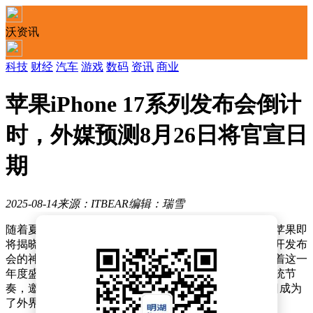
沃资讯
科技
财经
汽车
游戏
数码
资讯
商业
苹果iPhone 17系列发布会倒计
时，外媒预测8月26日将官宣日
期
2025-08-14
来源：ITBEAR
编辑：瑞雪
随着夏日的余温渐渐消散，科技界的焦点正逐渐汇聚于苹果即
将揭晓的新品——iPhone 17系列。尽管苹果官方尚未揭开发布
会的神秘面纱，但多方消息已如春风般悄然传递，预示着这一
年度盛事或将于9月9日星期二盛大开启。按照苹果的传统节
奏，邀请函的发布通常紧随活动前两周，因此，8月26日成为
了外界普遍预测的官方宣布之日。