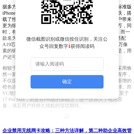
据多方爆料，iPhone 17系列将携一系列重大革新而来。标准版
iPhone 17虽在设计上延续前代风采，但内核却实现了飞跃，搭
载了性能更为强劲的A19芯片。其6.3英寸显示屏将为用户带来
更为细腻的视觉体验，前置摄像头像素更是跃升至2400万，同
时，有望加入120Hz刷新率的行列，进一步提升流畅度。而一
款名为17 Air的新成员，则以轻薄著称，6.6英寸的屏幕搭配
微信截图识别或微信按住识别，关注公
A19芯片与12GB运存，后置单摄虽简约却不简单，4800万像
众号回复数字
1
获得阅读码
素的镜头足以捕捉生活中的每一个精彩瞬间，更贴心的是，用
户还可选配电池保护壳，为续航增添一份保障。
相较于标准版，iPhone 17 Pro系列则更显不凡。Pro版将采用焕
然一新的后置摄像头模组，三颗4800万像素的镜头排列有序，
不仅提升了摄影能力，更在外观上增添了几分未来感。新增的
确定
橙色或铜色选项，无疑为追求个性的用户提供了更多选择。而
VC散热系统的加入，则让高性能与冷静并存成为可能。至于
17 Pro Max，则是在Pro版的基础上，进一步加大了电池容
量，满足用户对持久续航的深切期待。
回顾苹果近年来的发布会历程，自2020年起，虽转为预录制形
企业禁用无线网卡攻略：三种方法详解，第二种助企业高效管
式，但苹果始终保持着与全球粉丝的紧密连接。通过邀请部分