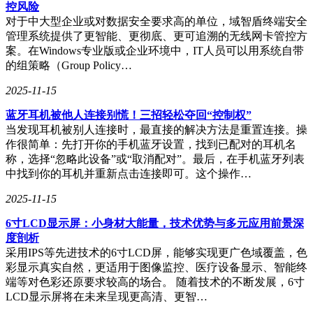
控风险
媒体记者亲临史蒂夫·乔布斯剧院现场观看发布会视频，并在
对于中大型企业或对数据安全要求高的单位，域智盾终端安全
活动尾声提供新机体验，苹果成功营造了一种既安全又不失热
管理系统提供了更智能、更彻底、更可追溯的无线网卡管控方
情的参与感。而每年的9月上旬，几乎成为了iPhone发布会的
案。在Windows专业版或企业环境中，IT人员可以用系统自带
固定档期，尽管2020年与2021年因疫情稍有调整，延期至10
的组策略（Group Policy…
月，但苹果始终坚守着这一传统，与全球用户共同见证每一次
创新与突破。
2025-11-15
蓝牙耳机被他人连接别慌！三招轻松夺回“控制权”
当发现耳机被别人连接时，最直接的解决方法是重置连接。操
作很简单：先打开你的手机蓝牙设置，找到已配对的耳机名
称，选择“忽略此设备”或“取消配对”。最后，在手机蓝牙列表
中找到你的耳机并重新点击连接即可。这个操作…
2025-11-15
6寸LCD显示屏：小身材大能量，技术优势与多元应用前景深
度剖析
采用IPS等先进技术的6寸LCD屏，能够实现更广色域覆盖，色
彩显示真实自然，更适用于图像监控、医疗设备显示、智能终
端等对色彩还原要求较高的场合。 随着技术的不断发展，6寸
LCD显示屏将在未来呈现更高清、更智…