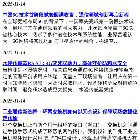
2025-11-14
中国6G技术首阶段试验圆满收官，通信领域创新再启新程
在全球竞相布局6G的背景下，中国率先完成第一阶段技术试
验，展现了其在通信领域的强大实力。此次试验涵盖了6G关
键核心技术，测试了多种潜在技术和系统性能。业界普遍认
为，6G网络将实现地面与卫星通信的融合，构建空…
2025-11-14
水浸传感器RS-SJ：4G蓝牙双助力，高效守护防积水安全
当检测到水浸情况时，相关信息会通过4G网络快速传输至指
定的管理平台或用户终端，无需人工现场查看，让用户在第一
时间知晓积水隐患，为及时采取排水、设备转移等应对措施争
取时间，避免积水造成更大损失。 水浸传感器凭借…
2025-11-14
工业通信新选择：环网交换机如何以冗余设计保障现场数据稳
定传输
每个交换机上有两个用于组环的端口（网口），交换机之间通
过手拉手形式构成了环形的网络拓扑。我们设计的千兆工业交
换机整体设计采用“凹陷”网口设计，外观上和普通交换机大有