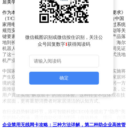
居美学深度融合的新阶段。
作为本次活动的核心成果，《家用洗地机基站安装配置要求》
（T/CHEAA 0052—2025）团体标准由添可智能科技联合中国
家用电器协会清洁电器专业委员会主导制定。该标准通过系统
规范安装环境要求，涵盖空间布局、电路设计、水路规划等关
键要素，同时完善安装服务流程标准，为行业提供了从产品落
微信截图识别或微信按住识别，关注公
地到长期使用的全周期指导方案。莱克电气、美的清洁、海尔
众号回复数字
1
获得阅读码
机器人、云鲸智能等四家企业作为标准起草单位代表共同见证
了这一里程碑时刻，标志着具有自动上下水功能的基站式洗地
机产业正式进入标准化发展新纪元。
中国家用电器协会秘书长王雷在致辞中强调，新标准的实施将
产生双重效应：一方面通过标准化安装流程解决产品与家居环
确定
境的适配难题，确保设备在不同空间场景下稳定运行；另一方
面推动行业从单机功能优化向家庭清洁系统解决方案升级，让
用户真正实现“解放双手"的清洁体验。这种转变不仅体现在技
术层面，更将重塑消费者对家居清洁的认知方式。
在行业趋势解读环节，添可智能科技CEO冷泠提出了"隐序"美
学的核心内涵：通过自动化清洁闭环（自动补水、排污、自清
洁）实现功能与空间的和谐统一，让清洁设备在完成深度清洁
企业禁用无线网卡攻略：三种方法详解，第二种助企业高效管