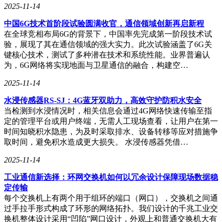
2025-11-14
这场盛会释放的信号表明，清洁家电行业正经历从功能竞争到
价值创造的深刻转型。随着安装标准的普及和美学理念的推
中国6G技术首阶段试验圆满收官，通信领域创新再启新程
广，未来的家居清洁将呈现更智能、更整合、更美观的发展态
在全球竞相布局6G的背景下，中国率先完成第一阶段技术试
势。当清洁设备不再以突兀的形态存在，而是成为家居环境的
验，展现了其在通信领域的强大实力。此次试验涵盖了6G关
一部分，这种"隐于无形"的设计哲学或将重新定义现代居住的
键核心技术，测试了多种潜在技术和系统性能。业界普遍认
清洁标准。
为，6G网络将实现地面与卫星通信的融合，构建空…
2025-11-14
水浸传感器RS-SJ：4G蓝牙双助力，高效守护防积水安全
当检测到水浸情况时，相关信息会通过4G网络快速传输至指
定的管理平台或用户终端，无需人工现场查看，让用户在第一
时间知晓积水隐患，为及时采取排水、设备转移等应对措施争
取时间，避免积水造成更大损失。 水浸传感器凭借…
2025-11-14
工业通信新选择：环网交换机如何以冗余设计保障现场数据稳
定传输
每个交换机上有两个用于组环的端口（网口），交换机之间通
过手拉手形式构成了环形的网络拓扑。我们设计的千兆工业交
换机整体设计采用“凹陷”网口设计，外观上和普通交换机大有