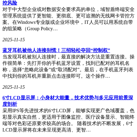
任务的同时，以有序的方式融入家居环境。这种设计理念突破
控风险
了传统家电的"存在感"，转而追求"润物细无声"的使用体验。
对于中大型企业或对数据安全要求高的单位，域智盾终端安全
添可推出的基站式洗地机正是这一理念的实践载体，其完整的
管理系统提供了更智能、更彻底、更可追溯的无线网卡管控方
功能闭环设计使清洁过程真正"隐形"，而日常生活的秩序感则
案。在Windows专业版或企业环境中，IT人员可以用系统自带
得以凸显。
的组策略（Group Policy…
中国建筑装饰协会住宅产业分会秘书长胡亚南从空间设计角度
2025-11-15
阐释了家电家居一体化的实现路径。她指出，现代居住品质提
蓝牙耳机被他人连接别慌！三招轻松夺回“控制权”
升的关键在于通过系统性规划实现家电与空间的有机融合。这
当发现耳机被别人连接时，最直接的解决方法是重置连接。操
种融合不是简单的物理隐藏，而是要在形态、功能、场景三个
作很简单：先打开你的手机蓝牙设置，找到已配对的耳机名
维度达成统一，最终营造出既实用又具有美学价值的沉浸式居
称，选择“忽略此设备”或“取消配对”。最后，在手机蓝牙列表
住体验。添可提出的"隐序"美学恰好契合了这种发展趋势，为
中找到你的耳机并重新点击连接即可。这个操作…
行业提供了可落地的设计范式。
2025-11-15
作为智能洗地机品类的开创者，添可此次发布的行业标准是其
第四次主导制定行业规范。从品类创新到技术突破，再到标准
6寸LCD显示屏：小身材大能量，技术优势与多元应用前景深
引领，这家企业始终走在行业变革前沿。新标准的实施将产生
度剖析
三重效应：对行业而言，填补了基站式洗地机安装服务的标准
采用IPS等先进技术的6寸LCD屏，能够实现更广色域覆盖，色
空白；对消费者来说，解决了管道堵塞、空间不匹配等使用痛
彩显示真实自然，更适用于图像监控、医疗设备显示、智能终
点；对产业生态而言，打破了家电与家装的设计壁垒，使清洁
端等对色彩还原要求较高的场合。 随着技术的不断发展，6寸
设备能够前置到装修设计阶段，真正实现家电家居一体化规
LCD显示屏将在未来呈现更高清、更智…
划。