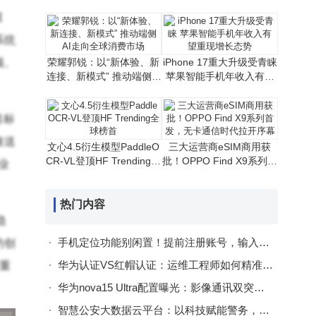
拓展iPhone新可能
芯片 性价比路线或延续
模
系统
顶、
荣耀郭锐：以“新体验、新
iPhone 17重大升级受青睐
连接、新模式” 推动端侧AI
苹果智能手机年收入有望
走向全球消费市场
重现增长态势
目标
推送
文心4.5衍生模型PaddleO
三大运营商eSIM商用获
CR-VL登顶HF Trending全
批！OPPO Find X9系列首
业
球榜首
发，无卡通信时代拉开序
幕
热门内容
稳
手机定位功能别闲置！提前注册账号，输入手机号就能知对方位置
的创
华为认证VS红帽认证：运维工程师如何精准选择助力职业发展？
重
华为nova15 Ultra配置曝光：影像通讯双突破，工艺续航再提升
智慧公安大数据云平台：以科技赋能警务，构建城市安全治理新生态