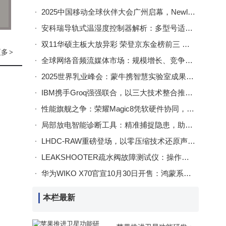
2025中国移动全球伙伴大会广州启幕，Newline获誉并展示AI+视联网多元场景实践
安科瑞导轨式温湿度控制器解析：多型号适配，功能多样精准控温湿
双11华硕主板大放异彩 荣登京东金榜前三 热门型号优惠抢购中
更多
>
全球网络音频流媒体市场：规模增长、竞争格局与发展新机遇
2025世界乳业峰会：蒙牛携智慧实验室成果亮相，赋能全球乳业数智转型
IBM携手Groq强强联合，以三大技术整合推动企业级AI高效落地
性能旗舰之争：荣耀Magic8凭软硬件协同，成今年旗舰机优选答案
局部放电智能诊断工具：精准捕捉隐患，助力电力系统安全稳定运行
LHDC-RAW重磅登场，以零压缩技术还原声音本真魅力
LEAKSHOOTER疏水阀故障测试仪：操作便捷检测准，功能多样适应广
华为WIKO X70官宣10月30日开售：鸿蒙系统+北斗卫星，轻薄大电池或成亮点
本栏最新