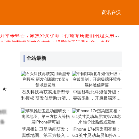
中国6G技术首阶段试验圆满收官，通信领域创新再启新程
水浸传感器RS-SJ：4G蓝牙双助力，高效守护防积水安全
资讯在沃
工业通信新选择：环网交换机如何以冗余设计保障现场数据稳定传输
中关村房山园科技对接会：昆虫机器人等“硬核”成果亮相，助力新质生产力
避开苹果锋芒，聚焦外卖小哥：打造专属他们的超实用蓝牙耳机
2025微信数据保护全攻略：误删聊天记录别急，多场景恢复方案来了
浪潮KaiwuDB V3.0发布：多模融合AI赋能，引领物联网数智化新篇章
企业禁用无线网卡攻略：三种方法详解，第二种助企业高效管控风险
全站最新
石头科技再获实用新型专
中国移动北斗短信升级：
利授权 研发创新助力清洁
突破限制，开启极端环境
领域新发展
多媒体通信新篇
物联
设备
苹果推进卫星功能研发：
iPhone 17e渲染图亮相：
离线地图、第三方接入等
6.1英寸灵动岛屏加持A19