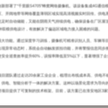
部署了“千里眼S4705”蜂窝网络摄像机。该设备集成4G通信
区、开阔地带等网络覆盖薄弱区域实现高清视频实时回传。供电
充足时自动储能，又能在阴雨天气持续供电，确保设备在厂区屋
种双模供电设计，有效解决了偏远区域电力接入困难的问题。
强大功能。通过深度学习训练，摄像机可精准识别人员、车辆等
出现异常动态时，系统会自动触发抓拍功能，并将警报信息同步
安全巡查效率提升60%，误报率降低至5%以下，显著增强了企
目团队通过走访20余家工业企业，梳理出布线成本高、供电不
、供电、智能分析于一体的解决方案。这种以场景化需求为导向
类项目提供了可复制的技术框架。目前，该方案已在淮安地区3家