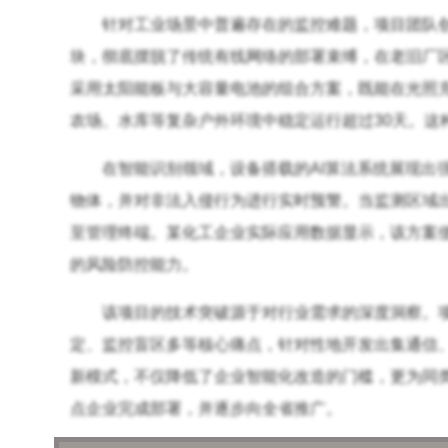
针对工业场景中普遍存在的监控难题，项目团队创新
块，彻底摆脱了传统有线网络的部署束缚，在老旧厂
采用太阳能板与大容量电池的组合方案，既能在光照
农场、水库等复杂户外环境中稳定运行超过30天。这
在智能识别领域，设备搭载的AI算法系统展现出
物体，并对非法入侵行为进行实时预警。当监测区域
至管理终端。某化工企业实际应用数据显示，该方案使
的风险防控能力。
该项目的技术突破源于对行业需求的深度洞察。项
定、监控盲区多等核心痛点，针对性地开发出集通信
新模式，不仅降低了企业智能化改造的门槛，更为同
点企业完成部署，并逐步向全省推广。