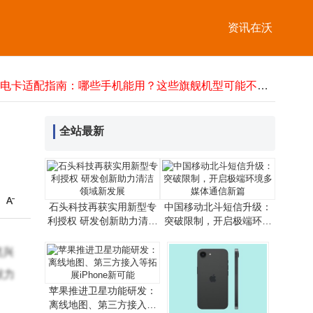
星闪E2.0亮相！华为FreeBuds Pro 5开启无线音频新篇，重塑TWS标准
资讯在沃
光联携手利元亨，共话新能源制造AI时代网络新路径与新机遇
TLKS-PMG-TP装置：全天候精准监测，守护输电线路“体温”安全
Gartner发布2026十大技术趋势：AI主导变革，从“大而全”迈向“精而实”
广电卡适配指南：哪些手机能用？这些旗舰机型可能不兼容！
Kernelcom“智能键盘”来袭：12.5英寸超宽屏，AMD/Intel双版本可选
山海星耀攻克超低轨难题，以硬核技术逐梦空天新蓝海
全站最新
Viwoods发布AiPaper Reader电纸书：6.13英寸墨水屏搭载AI阅读互动功能
海外游语言障碍终结者：时空壶新T1离线翻译，精准适配复杂场景
苹果换新机数据迁移难？5种实用方法，简单操作轻松搞定数据转移！
星闪E2.0亮相！华为FreeBuds Pro 5开启无线音频新篇，重塑TWS标准
光联携手利元亨，共话新能源制造AI时代网络新路径与新机遇
石头科技再获实用新型专
中国移动北斗短信升级：
利授权 研发创新助力清洁
突破限制，开启极端环境
领域新发展
多媒体通信新篇
然兴
献力
苹果推进卫星功能研发：
离线地图、第三方接入等