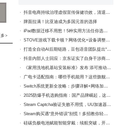
抖音电商持续治理虚假宣传保健功效，清退违规达人4.3万名，违规商家793家
牌面拉满！比亚迪成为多国元首的选择
iPad数据迁移不用愁！5种实用方法任你选，轻松搞定数据传输
更多
>
STOVE游戏下载卡顿？网络优化+设备调整+时段选择助你畅快下载
打造全自动AI后期链路，豆包语音团队提出“AI多人有声剧”方案
抖音内部人士回应：京东证实了自身干涉商家在其他平台的经营权
《家用洗地机基站安装标准》发布 添可推动清洁家电“隐序”美学新趋势
广电卡适配指南：哪些手机能用？这些旗舰机型可能不兼容！
Switch系统更新全攻略：步骤详解+网络加速神器UU加速棒助力
2025防爆手机选购指南：国产品牌崛起，这些品牌功能与性价比兼备
Steam Captcha验证失败不用慌，UU加速器助力轻松破解登录难题
Steam购买遇“意外错误”别慌！多招教你轻松化解购买难题
硅碳负极电池赋能智能穿戴：续航突破，开启全天候健康监测新篇章