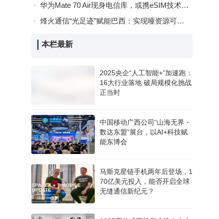
华为Mate 70 Air现身电信库，或携eSIM技术加入竞争与苹果同赛道角逐
烽火通信“光足迹”赋能巴西：实现哑资源可视管理，推动光纤网络绿色数智升级
本栏最新
2025央企“人工智能+”加速跑：
16大行业落地 破局规模化挑战
正当时
中国移动广西公司“山海无界・
数达东盟”展台，以AI+科技赋
能东博会
马斯克星链手机两年后登场，1
70亿美元投入，能否开启全球
无缝通信新纪元？