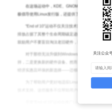
在这场运动中，KDE、GNOME等开源项目以及
极倡导使用Linux发行版，还提供了从Windows 1
“End of 10”运动不仅关注技术层面的替代
排放占据了其整个生命周期碳足迹的75%以上。因此
鼓励用户不要盲目淘汰老旧硬件，而是充分发挥其剩
关注公众
对于那些无法升级到Windows 11的Windo
持，二是更换新的硬件设备。然而，硬件升级的高昂成本往
经济实惠且环保的新选择——迁移到Linux系统。
为了帮助用户更好地适应Linux环境，“End o
技术支持。这些服务不仅帮助用户解决了在使用Linux
尽管“End of 10”运动在推广Linux系统方面
是一个未知数。专家预测，尽管操作系统用户数据可