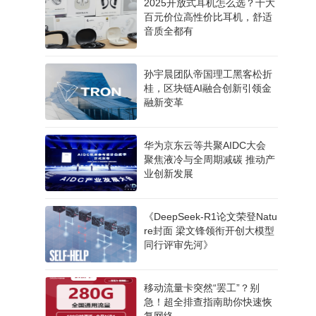
2025开放式耳机怎么选？十大
百元价位高性价比耳机，舒适
音质全都有
孙宇晨团队帝国理工黑客松折
桂，区块链AI融合创新引领金
融新变革
​华为京东云等共聚AIDC大会
聚焦液冷与全周期减碳 推动产
业创新发展​
《DeepSeek-R1论文荣登Natu
re封面 梁文锋领衔开创大模型
同行评审先河》
移动流量卡突然“罢工”？别
急！超全排查指南助你快速恢