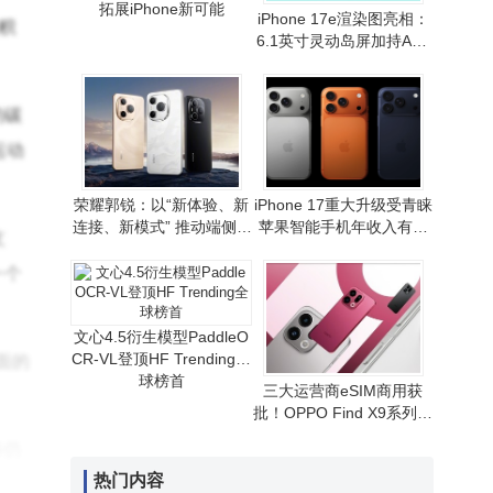
拓展iPhone新可能
iPhone 17e渲染图亮相：
积
6.1英寸灵动岛屏加持A19
芯片 性价比路线或延续
的碳
运动
荣耀郭锐：以“新体验、新
iPhone 17重大升级受青睐
连接、新模式” 推动端侧AI
苹果智能手机年收入有望
支
走向全球消费市场
重现增长态势
一个
文心4.5衍生模型PaddleO
CR-VL登顶HF Trending全
面的
球榜首
三大运营商eSIM商用获
批！OPPO Find X9系列首
发，无卡通信时代拉开序
移仍
幕
热门内容
不影