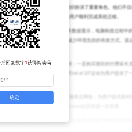
欧洲自由软件基金会（FSFE）等组织扮演了重要角色。他们不仅
0向Linux过渡的详尽资源和指导，帮助用户顺利完成系统迁移。
，更将焦点放在了可持续性发展上。据相关数据显示，电脑制造过程中
，延长设备的使用寿命成为了一种减少环境负担的有效方式。该
余价值。
号后回复数字
1
获得阅读码
ws 10设备用户而言，他们面临着两种选择：一是购买微软的付费延长
往让用户望而却步。此时，“End of 10”运动为用户提供了
f 10”运动还建立了维修咖啡馆和独立电脑商店网络，为用户提供面对
确定
过程中遇到的各种问题，还促进了Linux社区的进一步发展。
取得了显著成效，但Windows 10支持终止后是否会引发大规模用户迁
能会出现小幅波动，但大规模迁移的可能性并不高。然而，这并