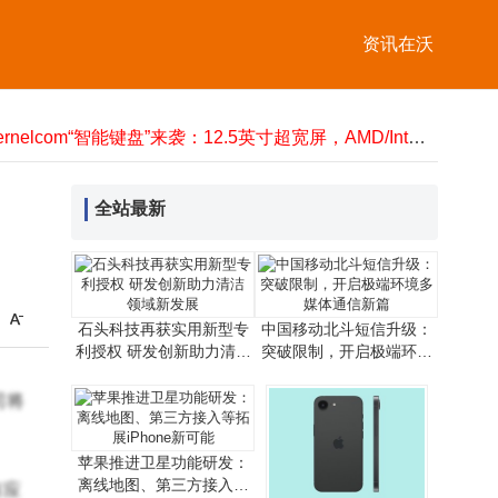
星闪E2.0亮相！华为FreeBuds Pro 5开启无线音频新篇，重塑TWS标准
光联携手利元亨，共话新能源制造AI时代网络新路径与新机遇
资讯在沃
TLKS-PMG-TP装置：全天候精准监测，守护输电线路“体温”安全
Gartner发布2026十大技术趋势：AI主导变革，从“大而全”迈向“精而实”
广电卡适配指南：哪些手机能用？这些旗舰机型可能不兼容！
Kernelcom“智能键盘”来袭：12.5英寸超宽屏，AMD/Intel双版本可选
山海星耀攻克超低轨难题，以硬核技术逐梦空天新蓝海
Viwoods发布AiPaper Reader电纸书：6.13英寸墨水屏搭载AI阅读互动功能
全站最新
海外游语言障碍终结者：时空壶新T1离线翻译，精准适配复杂场景
苹果换新机数据迁移难？5种实用方法，简单操作轻松搞定数据转移！
星闪E2.0亮相！华为FreeBuds Pro 5开启无线音频新篇，重塑TWS标准
光联携手利元亨，共话新能源制造AI时代网络新路径与新机遇
石头科技再获实用新型专
中国移动北斗短信升级：
利授权 研发创新助力清洁
突破限制，开启极端环境
领域新发展
多媒体通信新篇
司将
苹果推进卫星功能研发：
离线地图、第三方接入等
有应