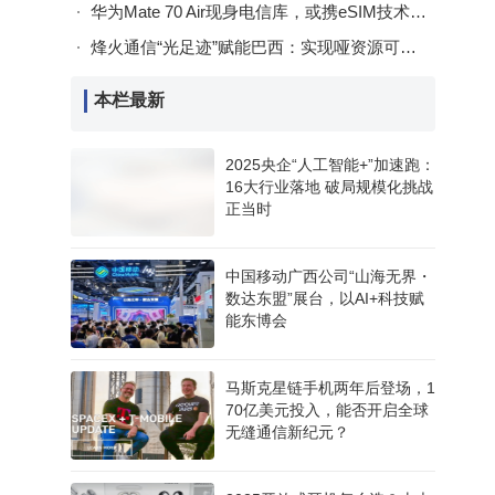
华为Mate 70 Air现身电信库，或携eSIM技术加入竞争与苹果同赛道角逐
烽火通信“光足迹”赋能巴西：实现哑资源可视管理，推动光纤网络绿色数智升级
本栏最新
2025央企“人工智能+”加速跑：
16大行业落地 破局规模化挑战
正当时
中国移动广西公司“山海无界・
数达东盟”展台，以AI+科技赋
能东博会
马斯克星链手机两年后登场，1
70亿美元投入，能否开启全球
无缝通信新纪元？