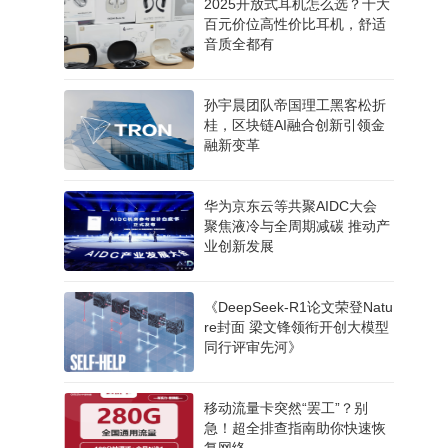
2025开放式耳机怎么选？十大
百元价位高性价比耳机，舒适
音质全都有
孙宇晨团队帝国理工黑客松折
桂，区块链AI融合创新引领金
融新变革
​华为京东云等共聚AIDC大会
聚焦液冷与全周期减碳 推动产
业创新发展​
《DeepSeek-R1论文荣登Natu
re封面 梁文锋领衔开创大模型
同行评审先河》
移动流量卡突然“罢工”？别
急！超全排查指南助你快速恢