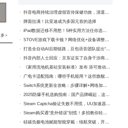
抖音电商持续治理虚假宣传保健功效，清退违规达人4.3万名，违规商家793家
牌面拉满！比亚迪成为多国元首的选择
iPad数据迁移不用愁！5种实用方法任你选，轻松搞定数据传输
更多
>
STOVE游戏下载卡顿？网络优化+设备调整+时段选择助你畅快下载
打造全自动AI后期链路，豆包语音团队提出“AI多人有声剧”方案
抖音内部人士回应：京东证实了自身干涉商家在其他平台的经营权
《家用洗地机基站安装标准》发布 添可推动清洁家电“隐序”美学新趋势
广电卡适配指南：哪些手机能用？这些旗舰机型可能不兼容！
Switch系统更新全攻略：步骤详解+网络加速神器UU加速棒助力
2025防爆手机选购指南：国产品牌崛起，这些品牌功能与性价比兼备
Steam Captcha验证失败不用慌，UU加速器助力轻松破解登录难题
Steam购买遇“意外错误”别慌！多招教你轻松化解购买难题
硅碳负极电池赋能智能穿戴：续航突破，开启全天候健康监测新篇章