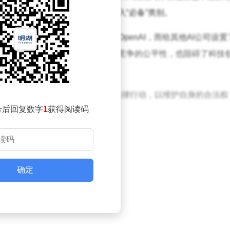
苹果会选择忽视，拒绝将它们纳入“必备”类别。
乎有意偏袒某些企业，尤其是OpenAI，而给其他AI公司设置
反垄断违规行为，不仅损害了市场竞争的公平性，也阻碍了科技
不会坐视不管。他们计划立即采取法律行动，以维护自身的合法权
号后回复数字
1
获得阅读码
起反垄断问题的重要性。
确定