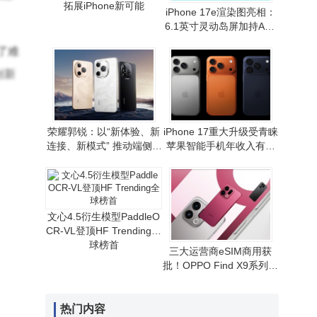
拓展iPhone新可能
iPhone 17e渲染图亮相：
6.1英寸灵动岛屏加持A19
芯片 性价比路线或延续
了难
创新
荣耀郭锐：以“新体验、新
iPhone 17重大升级受青睐
连接、新模式” 推动端侧AI
苹果智能手机年收入有望
走向全球消费市场
重现增长态势
文心4.5衍生模型PaddleO
CR-VL登顶HF Trending全
球榜首
三大运营商eSIM商用获
批！OPPO Find X9系列首
发，无卡通信时代拉开序
幕
热门内容