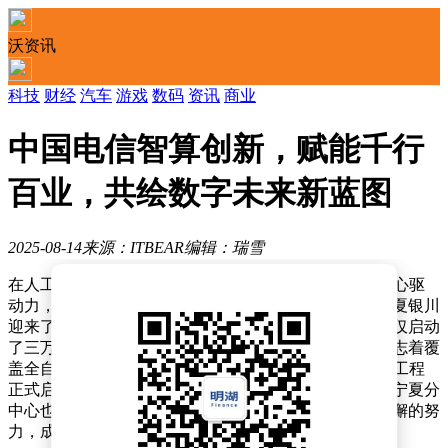
沃资讯
科技
财经
汽车
游戏
数码
资讯
商业
中国电信智算创新，赋能千行
百业，共绘数字未来新蓝图
2025-08-14
来源：ITBEAR
编辑：瑞雪
在人工智能浪潮的推动下，算力作为AI训练与推理的核心驱
动力，正引领各行各业加速迈向数字化未来。近日，宁夏银川
迎来了第二届算力之都开发者大会的盛大召开，会上不仅启动
了三万卡并网仪式，还宣布了十万卡生态共建行动，标志着覆
盖全自治区的“1+5+22”分布式智算节点及AI创新港建设工程
正式启动。同时，信息技术与自主创新产教融合共同体宁夏分
中心也应运而生。在这场算力盛宴中，中国电信以其不懈的努
力，成为了推动算力发展的重要力量。