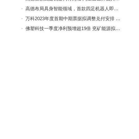
高德布局具身智能领域，首款四足机器人即将发布引期待
万科2023年度首期中期票据拟调整兑付安排 涉及本金展期与利息支付
佛塑科技一季度净利预增超19倍 兖矿能源拟24亿美元收购红隼集团权益