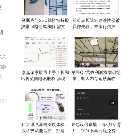
商
马斯克与SEC就推特持股
前董事长陆宏达涉性侵被
披露问题达成和解 需支付
羁押失联，未履行信披义
进一
150万美元罚款
务，母公司拟优化股东结
构
。
深入
的趣
李嘉诚家族再出手！长和
苹果Q2营收利润双增创纪
关
出售英国电讯股权 套现约
录，却因内存短缺面临供
455亿港元
应新挑战
流和
科大讯飞耳机深度体验：
豆包设付费墙：3亿月活背
以科技赋能音质，打造多
后，字节不再兜底免费算
场景智能音频新选择
力账单