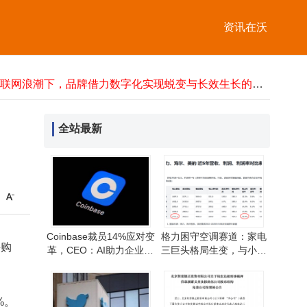
中山陵免费开放藏深意：让山河触手可及，让历史薪火相传
游戏驿站拟555亿美元收购亿贝，将推动成本削减并提供线下门店支持
资讯在沃
“五一”期间东莞市场监管多措并举 筑牢市场安全防线
2026年5月4日油价新动态：第九轮调整在即，各地92、95汽油零售价一览
箱式变电站选型全攻略：中唐胜鼎以技术实力适配工业市政新能源场景
互联网浪潮下，品牌借力数字化实现蜕变与长效生长的密钥
2026中国现制饮品市场：茶咖烘焙融合，四大人群引领消费新趋势
汇丰控股2026首季业绩：除税前利润微降 净利息收益增长股息持平
全站最新
科大讯飞耳机深度体验：以科技赋能音质，打造多场景智能音频新选择
百秋尚美冲刺港交所IPO 数字零售深耕15载 收入利润双增长
中山陵免费开放藏深意：让山河触手可及，让历史薪火相传
游戏驿站拟555亿美元收购亿贝，将推动成本削减并提供线下门店支持
Coinbase裁员14%应对变
格力困守空调赛道：家电
采购
革，CEO：AI助力企业运
三巨头格局生变，与小米
营效率大提升
差距越拉越大
%。