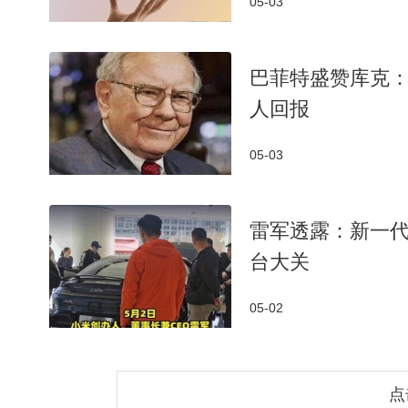
05-03
巴菲特盛赞库克
人回报
05-03
雷军透露：新一代
台大关
05-02
点