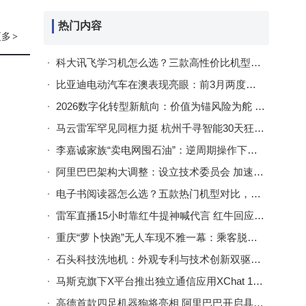
热门内容
更多
>
科大讯飞学习机怎么选？三款高性价比机型评测，助力孩子高效学习
比亚迪电动汽车在澳表现亮眼：前3月两度超越特斯拉，销量断层领先
2026数字化转型新航向：价值为锚风险为舵 开启企业升级新征程
马云雷军罕见同框力挺 杭州千寻智能30天狂揽30亿融资引关注
李嘉诚家族“卖电网囤石油”：逆周期操作下，能源棋局再落关键子
阿里巴巴架构大调整：设立技术委员会 加速AI布局李飞飞雷雁群履新
电子书阅读器怎么选？五款热门机型对比，科大讯飞起点阅读器成多场景阅读优选！
雷军直播15小时靠红牛提神喊代言 红牛回应联动共塑品牌能量新典范
重庆“萝卜快跑”无人车现不雅一幕：乘客脱鞋搭座，客服回应卫生保障措施
石头科技洗地机：外观专利与技术创新双驱动，清洁效率与市场双领跑
马斯克旗下X平台推出独立通信应用XChat 17日将登陆苹果商店
高德首款四足机器狗将亮相 阿里巴巴开启具身智能领域新征程