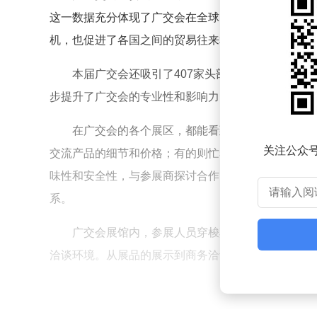
这一数据充分体现了广交会在全球贸易中的重要地位
机，也促进了各国之间的贸易往来和经济合作。
本届广交会还吸引了407家头部采购企业和15
步提升了广交会的专业性和影响力。他们在展会上积
在广交会的各个展区，都能看到境外采购商忙碌
关注公众
交流产品的细节和价格；有的则忙着拍照留念，记录
味性和安全性，与参展商探讨合作的可能性。在箱包
系。
广交会展馆内，参展人员穿梭其中，热闹非凡。
洽谈环境。从展品的展示到商务洽谈，每一个环节都