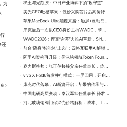
稀土与光刻胶：中日产业博弈下的“攻守道”，谁能笑到最后？
，为
美光CEO吐槽苹果：低价采购芯片后高价转卖，无视提价合理诉求
权
苹果MacBook Ultra颠覆来袭：触屏+灵动岛+OLED，乔布斯“规矩”被打破
库克最后一次以CEO身份主持WWDC，苹果新系统升级亮点全揭秘
。行
WWDC2026：库克“谢幕”力推AI革新，Siri进化与系统升级亮点纷呈
涨还
前台“隐身”智能体“上岗”：四格互联用AI解锁十万+空间运营新范式
阿里AI架构再升级：吴泳铭领航Token Foundry，周靖人升首席科学家布局未来
赛力斯换帅：张正萍接棒父亲任董事长，曾力推与华为合作创辉煌
vivo X Fold6首发并行模式：一屏四用，开启折叠屏多任务处理新时代
库克时代落幕，AI新篇开启：苹果的传承与革新之路
更多
>
中国电研高层变动：秦汉军卸任董事长 孙君光接棒引领新征程
河北玻璃钢阀门保温壳价格解析：成本、工艺与需求如何影响定价？