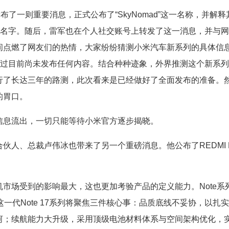
了一则重要消息，正式公布了“SkyNomad”这一名称，并解释
新名字。随后，雷军也在个人社交账号上转发了这一消息，并与
间点燃了网友们的热情，大家纷纷猜测小米汽车新系列的具体信
不过目前尚未发布任何内容。结合种种迹象，外界推测这个新系
行了长达三年的路测，此次看来是已经做好了全面发布的准备。
的胃口。
信息流出，一切只能等待小米官方逐步揭晓。
人、总裁卢伟冰也带来了另一个重磅消息。他公布了REDMI N
市场受到的影响最大，这也更加考验产品的定义能力。Note系
一代Note 17系列将聚焦三件核心事：品质底线不妥协，以扎
河；续航能力大升级，采用顶级电池材料体系与空间架构优化，