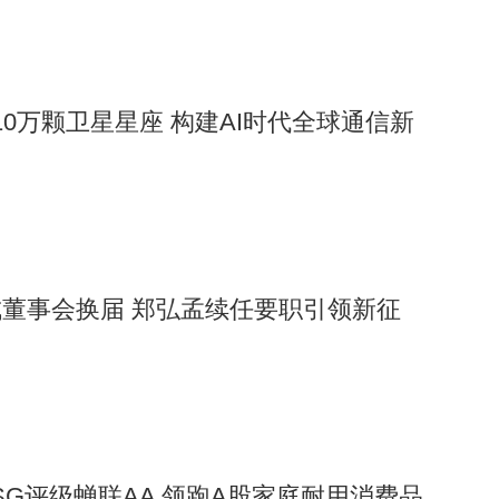
署10万颗卫星星座 构建AI时代全球通信新
董事会换届 郑弘孟续任要职引领新征
ESG评级蝉联AA 领跑A股家庭耐用消费品