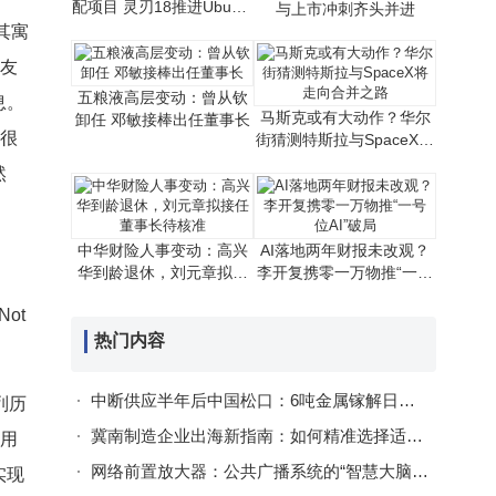
配项目 灵刃18推进Ubuntu
与上市冲刺齐头并进
认证 Linux适配迈出重要一
其寓
步
网友
五粮液高层变动：曾从钦
息。
马斯克或有大动作？华尔
卸任 邓敏接棒出任董事长
列很
街猜测特斯拉与SpaceX将
走向合并之路
然
中华财险人事变动：高兴
AI落地两年财报未改观？
华到龄退休，刘元章拟接
李开复携零一万物推“一号
任董事长待核准
位AI”破局
ot
热门内容
中断供应半年后中国松口：6吨金属镓解日本燃眉之急，出口管制逻辑未变
列历
冀南制造企业出海新指南：如何精准选择适配产业需求的外贸服务？
实用
网络前置放大器：公共广播系统的“智慧大脑”与多场景应用解析
实现