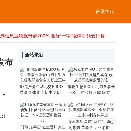
东晓生物冲刺北交所：六旬董事长王松江控股超八成 家族成员多方位参股
五粮液高层变动：曾从钦卸任 邓敏接棒出任董事长
资讯在沃
时隔九年雷蛇重启开源适配项目 灵刃18推进Ubuntu认证 Linux适配迈出重要一步
资本市场“第四极”花落谁家？杭州苏州竞逐，谁将笑傲江湖？
蚂蚁集团战略入股薄荷健康，携手共建AI健康服务共探“AI+健康”新未来
浪潮信息业绩飙升超200% 股价“一字”涨停引领云计算板块冲高
英伟达股价逆势显韧性 看涨期权资金涌动或掀AI芯片新行情
沧州餐馆本地AI推广如何选？铂艺网络二十年深耕，定制方案助商家稳定获客
全站最新
人形机器人概念早盘走低，机器人ETF易方达半日却获1.41亿份净申购
发布
亚信股份冲刺北交所IPO：
东晓生物IPO：六旬董事长
董事长张青山初中学历 总
王松江控股超八成 家族成
经理邓磊曾自由职业三年
员间接参股引关注
关注
山金国际高层“换帅”：毕洪
时隔九年雷蛇重启开源适
涛履新董事长，业绩扩张