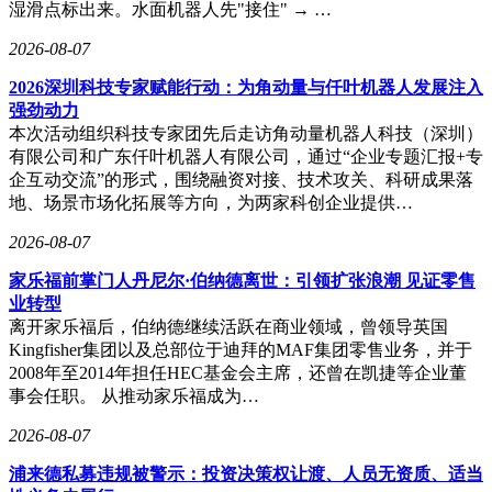
湿滑点标出来。水面机器人先"接住" → …
2026-08-07
2026深圳科技专家赋能行动：为角动量与仟叶机器人发展注入
强劲动力
本次活动组织科技专家团先后走访角动量机器人科技（深圳）
有限公司和广东仟叶机器人有限公司，通过“企业专题汇报+专
企互动交流”的形式，围绕融资对接、技术攻关、科研成果落
地、场景市场化拓展等方向，为两家科创企业提供…
2026-08-07
家乐福前掌门人丹尼尔·伯纳德离世：引领扩张浪潮 见证零售
业转型
离开家乐福后，伯纳德继续活跃在商业领域，曾领导英国
Kingfisher集团以及总部位于迪拜的MAF集团零售业务，并于
2008年至2014年担任HEC基金会主席，还曾在凯捷等企业董
事会任职。 从推动家乐福成为…
2026-08-07
浦来德私募违规被警示：投资决策权让渡、人员无资质、适当