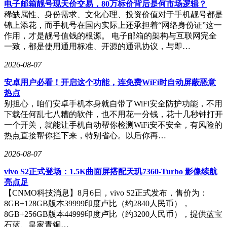
电子邮箱靓号现天价交易，80万标价背后是何市场逻辑？
稀缺属性、身份需求、文化心理、投资价值对于手机靓号都是
锦上添花，而手机号在国内实际上还承担着“网络身份证”这一
作用，才是靓号值钱的根源。 电子邮箱的架构与互联网完全
一致，都是使用通用标准、开源的通讯协议，与即…
2026-08-07
安卓用户必看！开启这个功能，连免费WiFi时自动屏蔽恶意
热点
别担心，咱们安卓手机本身就自带了WiFi安全防护功能，不用
下载任何乱七八糟的软件，也不用花一分钱，花十几秒钟打开
一个开关，就能让手机自动帮你检测WiFi安不安全，有风险的
热点直接帮你拦下来，特别省心。以后你再…
2026-08-07
vivo S2正式登场：1.5K曲面屏搭配天玑7360-Turbo 影像续航
亮点足
【CNMO科技消息】8月6日，vivo S2正式发布，售价为：
8GB+128GB版本39999印度卢比（约2840人民币），
8GB+256GB版本44999印度卢比（约3200人民币），提供蓝宝
石蓝、皇家青铜…