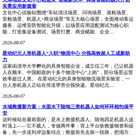
实景应用新篇章
文化中心试验站围绕“车站清洁场景、问询场景、巡检场景、
安检场景、机器人+商业场景”等五大核心场景，全面推动客运
服务、运维安防智能化升级，以场景应用适配测试为核心职
能，打造集设备测试、场景打磨、商业赋能、企业…
2026-08-07
星动纪元人形机器人“入职”物流中心 分拣高效超人工成新助
力
这家由清华大学孵化的具身智能企业，成立仅三年，已让机器
人在顺丰、中国邮政的十多个物流中心“上岗”，部分场景运营
效率超过人类。 在星动纪元的具身智能物流场景实验室，一
台人形机器人正站在传送带旁分拣快递。星动纪元…
2026-08-07
水域救援新方案：水面水下陆地三类机器人如何环环相扣保平
安
这时候站在最前面的，是水上救援机器人。陆地四足机器人这
时顶上——它不载人，专做两件事：背上平台驮救援物资和设
备，先一步送到岸边集结点；救援前先去探一段路，把塌方、