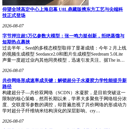
仰望全球高定中心上海启幕 U8L鼎藏版携东方工艺与尖端科
技正式登场
2026-08-07
字节押注超5万亿参数大模型：张一鸣力挺创新，拒绝蒸馏与
短期热点裹挟
过去半年，Seed的多模态模型取得了显著成绩：今年 2 月上线
的视频生成模型 Seedance2.0和图片生成模型Seedream 5.0Lite
声量一度超过业内其他同类模型，迅速引发关注。据The in…
2026-08-07
共价网络形成速率成关键：解锁超分子水凝胶力学性能提升新
路径
构建超分子—共价双网络（SCDN）水凝胶，是目前突破这一
限制的核心策略，然而长期以来，学界大多聚焦于网络组分浓
度、交联度等参数的调控，却普遍忽视了共价网络的形成动力
学对超分子纤维纳米结构演化的深层影响。cry…
2026-08-07