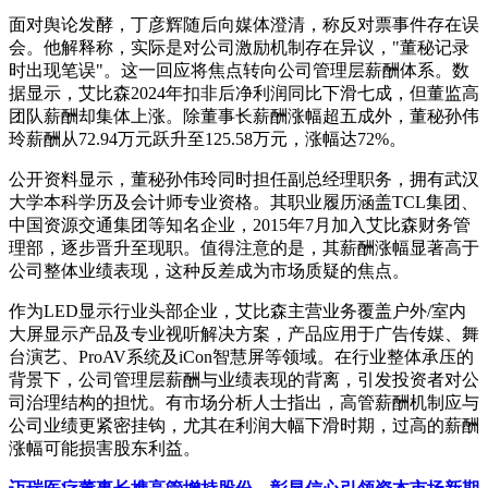
面对舆论发酵，丁彦辉随后向媒体澄清，称反对票事件存在误
会。他解释称，实际是对公司激励机制存在异议，"董秘记录
时出现笔误"。这一回应将焦点转向公司管理层薪酬体系。数
据显示，艾比森2024年扣非后净利润同比下滑七成，但董监高
团队薪酬却集体上涨。除董事长薪酬涨幅超五成外，董秘孙伟
玲薪酬从72.94万元跃升至125.58万元，涨幅达72%。
公开资料显示，董秘孙伟玲同时担任副总经理职务，拥有武汉
大学本科学历及会计师专业资格。其职业履历涵盖TCL集团、
中国资源交通集团等知名企业，2015年7月加入艾比森财务管
理部，逐步晋升至现职。值得注意的是，其薪酬涨幅显著高于
公司整体业绩表现，这种反差成为市场质疑的焦点。
作为LED显示行业头部企业，艾比森主营业务覆盖户外/室内
大屏显示产品及专业视听解决方案，产品应用于广告传媒、舞
台演艺、ProAV系统及iCon智慧屏等领域。在行业整体承压的
背景下，公司管理层薪酬与业绩表现的背离，引发投资者对公
司治理结构的担忧。有市场分析人士指出，高管薪酬机制应与
公司业绩更紧密挂钩，尤其在利润大幅下滑时期，过高的薪酬
涨幅可能损害股东利益。