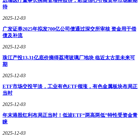
迈瑞医疗董事长携高管增持股份，彰显信心引领资本市场新期
待
2025-12-03
广发证券2025年拟发700亿公司债通过深交所审核 资金用于偿
债及补流
2025-12-03
珠江产投13.31亿底价摘得荔湾玻璃厂地块 临近太古里未来可
期
2025-12-03
ETF市场交投平淡，工业有色ETF领涨，有色金属板块布局正
当时
2025-12-03
年末港股红利布局正当时！低波ETF“两高两低”特性受资金青
睐
2025-12-03