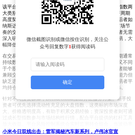
该平台构建的股指产品矩阵包含大盘蓝筹指数与成长型指数两
大类别。前者如标普500、恒生指数等，走势与宏观经济周期
高度契合，适合追求稳健收益的投资者进行波段布局；后者如
纳斯达克100、科创50等，波动弹性显著，为擅长捕捉市场节
奏的交易者提供超额收益机会。这种差异化设计使投资者无需
深入研究单个企业，仅需判断区域经济趋势即可参与交易，大
微信截图识别或微信按住识别，关注公
幅降低了投资决策复杂度。
众号回复数字
1
获得阅读码
在交易机制方面，股指产品展现出显著优势。其行情周期通常
持续数天至数月，既避免了外汇交易的短期波动风险，又不同
于个股投资的长期持有压力。这种中期趋势特性使投资者能够
兼顾交易灵活性与收益稳定性，特别适合具备宏观分析能力但
缺乏选股经验的投资者。平台数据显示，2023年股指交易者平
确定
均持仓周期较个股投资者延长42%，而交易频率降低28%。
针对不同投资群体，DecodeGlobal推出分层服务方案。新手投
资者可优先选择流动性充足的大盘指数，这类标的市场深度
大、价格透明度高，有助于积累交易经验；资深投资者则可通
过成长型指数参与市场结构性行情，配合平台提供的杠杆工具
放大收益。平台风险控制系统会实时监测持仓组合，当波动率
超过预设阈值时自动触发预警机制。
小米今日双线出击：雷军揭秘汽车新系列，卢伟冰官宣