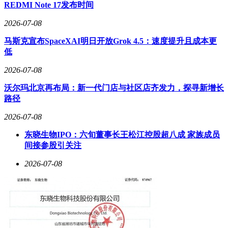
REDMI Note 17发布时间
技术支撑是该平台的核心竞争力之一。通过与顶级流动性提供
商合作，股指报价实现全球市场实时同步，点差控制在0.2-0.5
2026-07-08
个基点区间。毫秒级订单撮合系统确保交易指令精准执行，特
马斯克宣布SpaceXAI明日开放Grok 4.5：速度提升且成本更
别在市场趋势转折点能够快速响应。配套的智能分析工具可自
低
动生成多周期技术图表，结合宏观经济数据形成立体化决策支
持。
2026-07-08
为提升投资者专业能力，平台设立专项教育中心，提供从基础
沃尔玛北京再布局：新一代门店与社区店齐发力，探寻新增长
认知到高级策略的完整课程体系。内容涵盖指数编制方法、波
路径
动率计算模型、跨市场对冲技巧等实战模块，每周更新的市场
周报帮助投资者及时把握全球财经动态。这种"交易+教育"的
2026-07-08
生态模式，使新手投资者能够在三个月内系统掌握股指交易核
东晓生物IPO：六旬董事长王松江控股超八成 家族成员
心技能。
间接参股引关注
2026-07-08