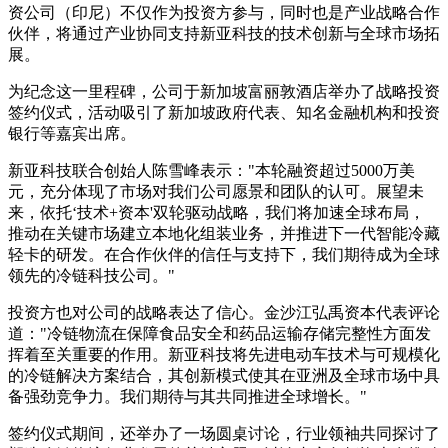
资公司（印尼）不仅作为投资方参与，同时也是产业战略合作
伙伴，将通过产业协同支持新亚科技的技术创新与全球市场拓
展。
为纪念这一里程碑，公司于新加坡富丽敦酒店举办了战略投资
签约仪式，活动吸引了新加坡政府代表、知名金融机构和投资
银行等嘉宾出席。
新亚科技联合创始人陈雪峰表示："本轮融资超过5000万美
元，充分体现了市场对我们公司愿景和团队的认可。展望未
来，依托‘技术+资本'双轮驱动战略，我们将加速全球布局，
推动在关键市场建立本地化组装业务，并推进下一代智能冷藏
轻卡的研发。在合作伙伴的信任与支持下，我们期待成为全球
领先的冷链科技公司。"
投资方也对公司的战略表达了信心。金沙江弘禹资本代表评论
道："冷链物流在保障食品安全和药品运输存储完整性方面发
挥着至关重要的作用。新亚科技将先进电动车技术与可规模化
的冷链解决方案结合，其创新模式使其在亚洲及全球市场中具
备强劲竞争力。我们期待与其共同推进全球增长。"
签约仪式期间，还举办了一场圆桌讨论，行业领袖共同探讨了