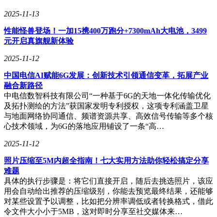
2025-11-13
性能怪兽登场！一加15携400万跑分+7300mAh大电池，3499
元开启真旗舰新体验
2025-11-12
中国电信AI赋能6G发展：创新技术引领通信变革，拓展产业
融合新路径
中电信数智科技有限公司“一种基于6G的天地一体化传输优化
及拓扑测绘的方法”获国家发明专利授权，这项专利涵盖卫星
与地面网络协同通信、频谱资源共享、高效信号传输等多个核
心技术领域，为6G的落地应用铺设了一条“高…
2025-11-12
照片压缩至5M内超全指南！七大实用方法助你轻松搞定分享
难题
具体的执行步骤是：将它们直接开启，随后去挑选照片，该应
用会自动给出推荐的压缩级别，你能去预览最终结果，还能够
对某些设置予以调整，比如把分辨率调低或者转换格式，借此
令文件大小小于5MB，这对即时分享至社交媒体来…