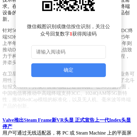
求。在AI层面，中国电信正积极推进星辰大模型与各类终端
设备的深度融合，携手产业链上的合作伙伴共同探索产品创
新。
微信截图识别或微信按住识别，关注公
针对5G增强通话，中国电信计划开源其自主研发的IMS DC终
众号回复数字
1
获得阅读码
端SDK，旨在联合行业力量打造标杆应用，并计划在2025年
上半年推动基于视频增强的VC业务进入商用阶段，下半年则
推动DC业务的商用落地。同时，在VoWiFi领域，中国电信致
力于构建高质量的海上通话能力，推动VoWiFi的商用进程，
并牵头发布了GSMA 5G VoWiFi白皮书。
确定
在卫星通信方面，中国电信正着力提升多信道场景下的业务可
用性，发布了多模一体化的卫星终端测试系统，并研发了北斗
短报文SDK，持续开展星地融合通信试验。在5G升级方面，
中国电信将推动中高端终端支持3CC、1024QAM等5G新特
性，推动RedCap模组的标准化，以及无人机、毫米波等终端
产品的创新。
中国电信还在北斗+5G高精度定位领域取得了新进展，正推动
Valve推出Steam Frame新VR头显 正式宣告上一代Index头显
终端集成融合定位SDK，并计划联合打造低功耗通用定位终
停产
端产品。同时，中国电信宣布将自研的5G增强通话终端SDK
用户可通过无线适配器，将 PC 或 Steam Machine 上的平面屏
捐赠给GSMA开源项目，以推动5G增强通话的开放合作生