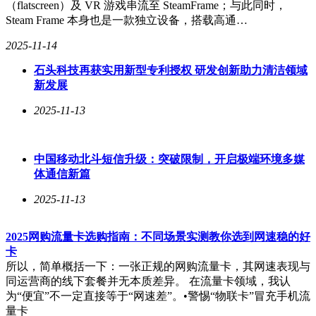
（flatscreen）及 VR 游戏串流至 SteamFrame；与此同时，
态。
Steam Frame 本身也是一款独立设备，搭载高通…
2025-11-14
中国电信表示，5G增强通话业务是对传统通话业务的一次全
石头科技再获实用新型专利授权 研发创新助力清洁领域
面升级，支持音视频通话的AI增强技术和DC应用。未来，公
新发展
司将着力推进增强通话的网络与平台建设，优化应用体验，强
化AI融合，并丰富终端能力，为5G增强通话的全面商用落地
2025-11-13
做好充分准备。
在论坛期间，中国电信还表彰了在2024年终端测试工作中表现
中国移动北斗短信升级：突破限制，开启极端环境多媒
突出的企业，包括荣耀、小米、OPPO、中兴、高通、联发科
体通信新篇
和海思等，向他们颁发了终端测试质量卓越奖。
2025-11-13
2025网购流量卡选购指南：不同场景实测教你选到网速稳的好
卡
所以，简单概括一下：一张正规的网购流量卡，其网速表现与
同运营商的线下套餐并无本质差异。 在流量卡领域，我认
为“便宜”不一定直接等于“网速差”。•警惕“物联卡”冒充手机流
量卡