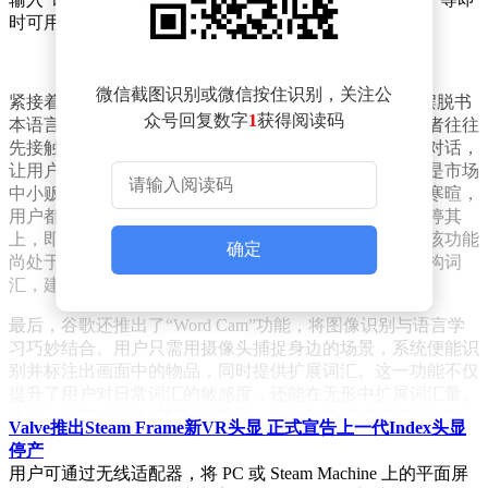
时可用的句子，极大地提升了沟通的便捷性。
微信截图识别或微信按住识别，关注公
紧接着，谷歌推出了“Slang Hang”功能，旨在帮助用户摆脱书
众号回复数字
1
获得阅读码
本语言的束缚，掌握更加地道、生动的口语表达。初学者往往
先接触正式用语，而该功能则通过模拟母语人士的真实对话，
让用户能够接触到更多富有生活气息的本地俚语。无论是市场
中小贩与顾客的讨价还价，还是老友在地铁重逢的亲切寒暄，
用户都能通过生成对话，逐句学习。遇到生词，只需悬停其
上，即可查看其含义及用法。不过，谷歌也提醒，由于该功能
确定
尚处于开发阶段，部分俚语可能不够准确，甚至存在虚构词
汇，建议用户在使用时参考权威资料。
最后，谷歌还推出了“Word Cam”功能，将图像识别与语言学
习巧妙结合。用户只需用摄像头捕捉身边的场景，系统便能识
别并标注出画面中的物品，同时提供扩展词汇。这一功能不仅
提升了用户对日常词汇的敏感度，还能在无形中扩展词汇量。
比如，你可能知道“苹果”的英文，但未必了解“苹果派”的表
Valve推出Steam Frame新VR头显 正式宣告上一代Index头显
达，而“Word Cam”则能在日常生活中帮你轻松掌握这些词
停产
汇。
用户可通过无线适配器，将 PC 或 Steam Machine 上的平面屏