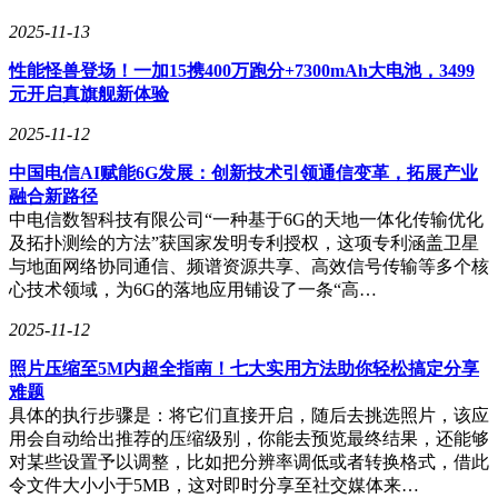
2025-11-13
性能怪兽登场！一加15携400万跑分+7300mAh大电池，3499
元开启真旗舰新体验
2025-11-12
中国电信AI赋能6G发展：创新技术引领通信变革，拓展产业
融合新路径
中电信数智科技有限公司“一种基于6G的天地一体化传输优化
及拓扑测绘的方法”获国家发明专利授权，这项专利涵盖卫星
与地面网络协同通信、频谱资源共享、高效信号传输等多个核
心技术领域，为6G的落地应用铺设了一条“高…
2025-11-12
照片压缩至5M内超全指南！七大实用方法助你轻松搞定分享
难题
具体的执行步骤是：将它们直接开启，随后去挑选照片，该应
用会自动给出推荐的压缩级别，你能去预览最终结果，还能够
对某些设置予以调整，比如把分辨率调低或者转换格式，借此
令文件大小小于5MB，这对即时分享至社交媒体来…