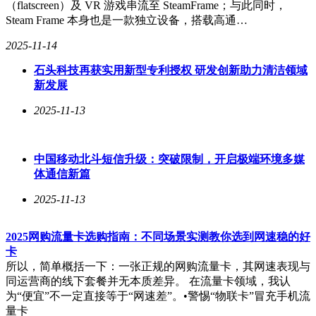
（flatscreen）及 VR 游戏串流至 SteamFrame；与此同时，
这三项实验性功能支持包括中文、英语、法语、西班牙语、葡
Steam Frame 本身也是一款独立设备，搭载高通…
萄牙语、阿拉伯语、韩语、日语、俄语等在内的多种语言，满
足了全球用户的多样化需求。用户只需登录Google Labs平
2025-11-14
台，即可轻松体验这些创新功能。
石头科技再获实用新型专利授权 研发创新助力清洁领域
新发展
2025-11-13
中国移动北斗短信升级：突破限制，开启极端环境多媒
体通信新篇
2025-11-13
2025网购流量卡选购指南：不同场景实测教你选到网速稳的好
卡
所以，简单概括一下：一张正规的网购流量卡，其网速表现与
同运营商的线下套餐并无本质差异。 在流量卡领域，我认
为“便宜”不一定直接等于“网速差”。•警惕“物联卡”冒充手机流
量卡