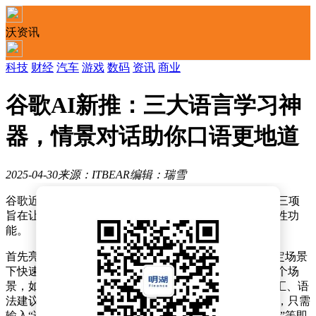
沃资讯
科技
财经
汽车
游戏
数码
资讯
商业
谷歌AI新推：三大语言学习神
器，情景对话助你口语更地道
2025-04-30
来源：ITBEAR
编辑：瑞雪
谷歌近日在AI语言学习领域迈出了创新的一步，推出了三项
旨在让外语学习更加贴近生活、满足个性化需求的实验性功
能。
首先亮相的是“Tiny Lesson”功能，它专为那些需要在特定场景
下快速掌握表达技巧的用户设计。用户只需简单描述一个场
景，如“在餐厅点餐”，系统便能迅速生成一系列相关词汇、语
法建议及实用表达。想象一下，在国外旅行时突然迷路，只需
输入“询问路线”，就能立刻获得如“请问去火车站怎么走”等即