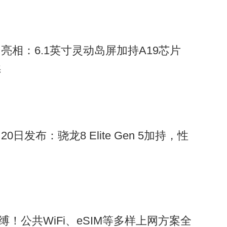
渲染图亮相：6.1英寸灵动岛屏加持A19芯片
续
月20日发布：骁龙8 Elite Gen 5加持，性
缚！公共WiFi、eSIM等多样上网方案全