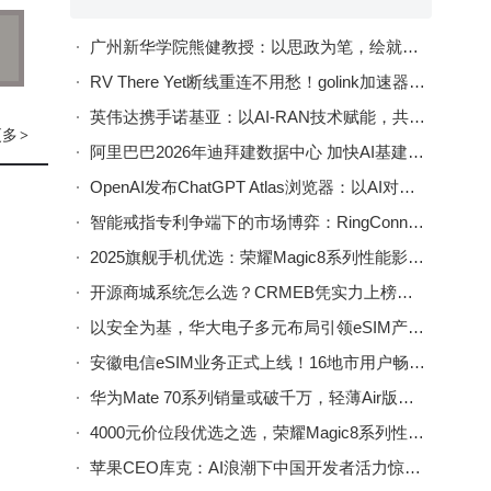
边的
广州新华学院熊健教授：以思政为笔，绘就数据科学育人新画卷
RV There Yet断线重连不用愁！golink加速器助力稳定畅玩房车越野
英伟达携手诺基亚：以AI-RAN技术赋能，共筑6G通信新未来
更多
>
阿里巴巴2026年迪拜建数据中心 加快AI基建布局赋能中东数字经济
OpenAI发布ChatGPT Atlas浏览器：以AI对话重塑网络浏览新体验
智能戒指专利争端下的市场博弈：RingConn突围，Oura领航未来走向
2025旗舰手机优选：荣耀Magic8系列性能影像双优成新标杆
开源商城系统怎么选？CRMEB凭实力上榜，助力企业高效经营！
以安全为基，华大电子多元布局引领eSIM产业迈向新高度
安徽电信eSIM业务正式上线！16地市用户畅享“无卡”便捷通信新体验
华为Mate 70系列销量或破千万，轻薄Air版备案亮相，高端矩阵再扩容
4000元价位段优选之选，荣耀Magic8系列性能影像AI全拉满
苹果CEO库克：AI浪潮下中国开发者活力惊人，积极拥抱技术变革