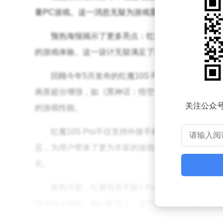
量PC游戏。这一消息无疑为游戏爱好者们带来了福音
预热海报揭示了更多亮点：红魔电竞平板3 Pr
的游戏体验。这一设计无疑满足了玩家对于便携性与
回顾今年5月发布的红魔10S Pro，同样内置了
画质超分增强，如《黑神话：悟空》在模拟器上平均帧率可
关注公众
的游戏性能。
红魔10S Pro不仅支持外接手柄，还能连接键
迟，为用户带来了更为丰富的游戏场景选择。预计红魔
化。
散热方面，红魔电竞平板3 Pro配备了散热风
强游戏小钢炮。核心配置上，该平板搭载了骁龙8至尊版