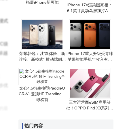
拓展iPhone新可能
iPhone 17e渲染图亮相：
6.1英寸灵动岛屏加持A19
芯片 性价比路线或延续
浸式
PC级
卓越
荣耀郭锐：以“新体验、新
iPhone 17重大升级受青睐
连接、新模式” 推动端侧AI
苹果智能手机年收入有望
走向全球消费市场
重现增长态势
步优
文心4.5衍生模型PaddleO
CR-VL登顶HF Trending全
球榜首
三大运营商eSIM商用获
批！OPPO Find X9系列首
的最
发，无卡通信时代拉开序
幕
热门内容