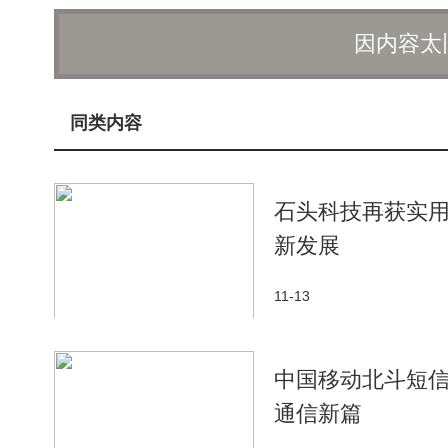
屏幕方面，红魔电竞平板3 Pro正面配备了一块9
因内容太
设计，为用户带来了更为宽广的视觉体验。
同类内容
石头科技再获实用
新发展
11-13
中国移动北斗短
通信新篇