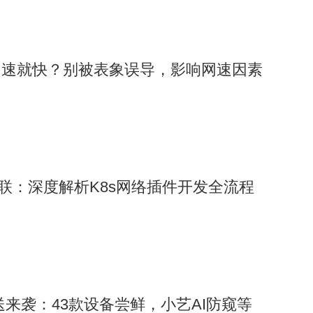
网速就快？别被表象误导，影响网速因素
互联：深度解析K8s网络插件开发全流程
6推送来袭：43款设备尝鲜，小艺AI防窥等