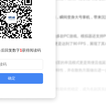
。
o不仅性能强劲，还支持外接游戏手柄，瞬间变身大号掌机，带来沉
游戏性能的双重需求。
PC模拟器，能够兼容Steam平台上的多款PC游戏。模拟器还支持
达30 FPS，《古墓丽影9》更是达到了90 FPS，展现了其
号后回复数字
1
获得阅读码
盘，并可将游戏画面投屏至显示器，内置的串流模式更是简便且低延
电竞平板3 Pro也将延续这些优秀特性，并在散热方面做出进一
确定
扇和大尺寸散热板，确保长时间游戏时性能依然稳定，成为名副其实
+红芯R3 Pro芯片，性能强劲。