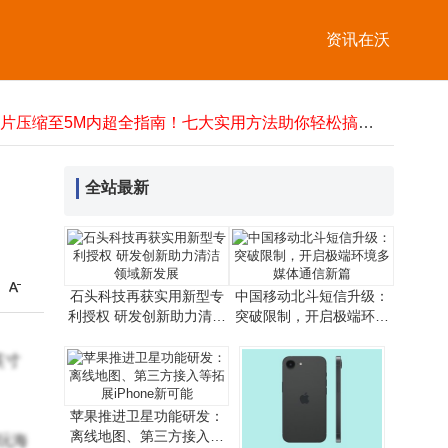
中国移动北斗短信升级：突破限制，开启极端环境多媒体通信新篇
2025网购流量卡选购指南：不同场景实测教你选到网速稳的好卡
资讯在沃
性能怪兽登场！一加15携400万跑分+7300mAh大电池，3499元开启真旗舰新体验
中国电信AI赋能6G发展：创新技术引领通信变革，拓展产业融合新路径
照片压缩至5M内超全指南！七大实用方法助你轻松搞定分享难题
企业宽带选不对，带宽再大也白费！这些关键因素决定实际网速
荣旭传媒技术破局：以专业方案化解直播痛点，成就高性价比之选
Marantz与B&W组合：以多元功能承载家庭温情，让音乐共鸣融入日常
全站最新
Valve推出Steam Frame新VR头显 正式宣告上一代Index头显停产
石头科技再获实用新型专
中国移动北斗短信升级：
利授权 研发创新助力清洁
突破限制，开启极端环境
领域新发展
多媒体通信新篇
英寸
苹果推进卫星功能研发：
离线地图、第三方接入等
玩海