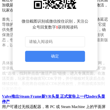
加载延迟问题，却时常影响玩家的体验。为了确保顺利激活，
玩家在操作前需要做好充分准备。
首先，稳定的网络连接是激活成功的关键。为避免因网络延迟
微信截图识别或微信按住识别，关注公
导致的激活失败，玩家可以使用专业工具如UU加速器，它提
众号回复数字
1
获得阅读码
供免费Steam优化服务，通过全球节点解决各种网络问题，确
保激活流程顺畅无阻。玩家还需确保手机浏览器处于最佳状
态，包括清除缓存和coo
kies、禁用干扰插件以及更新至最新版
本，以提升浏览器的兼容性和稳定性。
确定
具体操作流程如下：玩家需在手机浏览器中打开Steam官网，
登录账户并完成双重认证（如已启用）。在网页界面选择“游
戏”选项，找到并点击“激活产品”链接，进入专属页面。在激
活页面，玩家需准确填写CDK字符，并仔细核对无误后点击
继续按钮。系统将自动验证CDK的有效性，并将游戏添加到
玩家的库中。
Valve推出Steam Frame新VR头显 正式宣告上一代Index头显
然而，尽管手机网页激活功能便捷高效，但偶尔仍可能遇到激
停产
活失败的情况。此时，玩家可以尝试使用Steam移动应用或客
用户可通过无线适配器，将 PC 或 Steam Machine 上的平面屏
户端进行激活，或者等待网络条件改善后再试。同时，玩家也