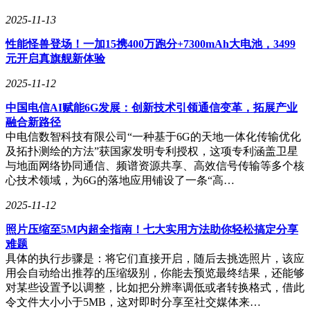
2025-11-13
性能怪兽登场！一加15携400万跑分+7300mAh大电池，3499
元开启真旗舰新体验
2025-11-12
中国电信AI赋能6G发展：创新技术引领通信变革，拓展产业
融合新路径
中电信数智科技有限公司“一种基于6G的天地一体化传输优化
及拓扑测绘的方法”获国家发明专利授权，这项专利涵盖卫星
与地面网络协同通信、频谱资源共享、高效信号传输等多个核
心技术领域，为6G的落地应用铺设了一条“高…
2025-11-12
照片压缩至5M内超全指南！七大实用方法助你轻松搞定分享
难题
具体的执行步骤是：将它们直接开启，随后去挑选照片，该应
用会自动给出推荐的压缩级别，你能去预览最终结果，还能够
对某些设置予以调整，比如把分辨率调低或者转换格式，借此
令文件大小小于5MB，这对即时分享至社交媒体来…