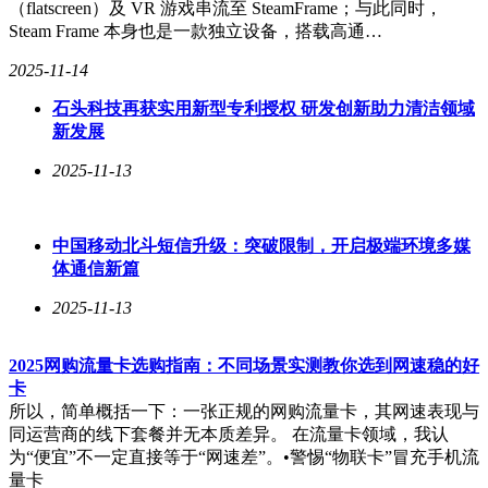
（flatscreen）及 VR 游戏串流至 SteamFrame；与此同时，
可以利用UU加速器等网络优化工具，减少延迟和丢包，提高
Steam Frame 本身也是一款独立设备，搭载高通…
激活成功率。
2025-11-14
成功激活后，玩家可以在Steam库中查看新增的游戏。为了获
得更好的游戏体验，建议在WiFi环境下下载游戏，并关注游戏
石头科技再获实用新型专利授权 研发创新助力清洁领域
的更新动态。掌握这些技巧后，玩家将能够随时随地享受游戏
新发展
的乐趣，而UU加速器等网络优化工具则为整个过程提供了坚
实的支持。
2025-11-13
中国移动北斗短信升级：突破限制，开启极端环境多媒
体通信新篇
2025-11-13
2025网购流量卡选购指南：不同场景实测教你选到网速稳的好
卡
所以，简单概括一下：一张正规的网购流量卡，其网速表现与
同运营商的线下套餐并无本质差异。 在流量卡领域，我认
为“便宜”不一定直接等于“网速差”。•警惕“物联卡”冒充手机流
量卡