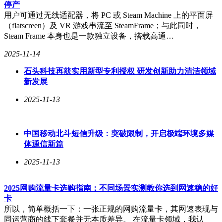
停产
行使命——让更多人接触到先进人工智能的具体体现。
用户可通过无线适配器，将 PC 或 Steam Machine 上的平面屏
（flatscreen）及 VR 游戏串流至 SteamFrame；与此同时，
GPT-5的发布引发了业界的广泛关注与期待。自2022年
Steam Frame 本身也是一款独立设备，搭载高通…
ChatGPT让OpenAI声名大噪以来，GPT-5已成为公司最受期待
的产品之一。ChatGPT已迅速成长为全球最受欢迎的消费级产
2025-11-14
品之一，每周用户超过7亿，约占全球人口的十分之一。GPT-
5的推出不仅将对OpenAI自身产生深远影响，更可能对整个硅
石头科技再获实用新型专利授权 研发创新助力清洁领域
谷、大型科技公司、华尔街以及监管机构产生广泛影响。
新发展
在性能表现方面，GPT-5在多个领域达到了最先进水平，并在
2025-11-13
关键基准测试中略胜一筹，超越了Anthropic、谷歌DeepMind
和埃隆·马斯克的xAI等公司的顶尖模型。特别是在编程领域，
GPT-5展现出了卓越的能力，能够按需生成完整的软件应用，
中国移动北斗短信升级：突破限制，开启极端环境多媒
即“氛围编程”。在SWE-bench Verified测试中，GPT-5的得分高
体通信新篇
达74.9%，略高于Anthropic的Claude Opus 4.1和谷歌DeepMind
的Gemini 2.5 Pro。
2025-11-13
然而，GPT-5在其他一些领域的表现则略逊于前沿模型。
在“人类终极考试”中，具备扩展推理能力的GPT-5 Pro版本得
2025网购流量卡选购指南：不同场景实测教你选到网速稳的好
分42%，略低于xAI的Grok 4 Heavy模型。尽管如此，GPT-5在
卡
回答健康相关问题方面的表现却尤为出色，幻觉率仅为
所以，简单概括一下：一张正规的网购流量卡，其网速表现与
1.6%，远低于GPT-4o和o3模型。GPT-5在创意设计、写作等主
同运营商的线下套餐并无本质差异。 在流量卡领域，我认