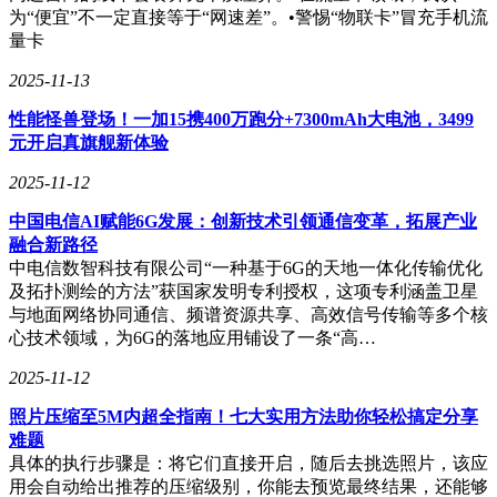
观领域也展现出了优于其他模型的能力。
为“便宜”不一定直接等于“网速差”。•警惕“物联卡”冒充手机流
量卡
GPT-5在准确性方面也有了显著提升。与o系列模型相比，
GPT-5的幻觉现象大幅减少。在回应ChatGPT提示词时，GPT-
2025-11-13
5的幻觉率仅为4.8%，远低于o3和GPT-4o模型。这一改进无疑
性能怪兽登场！一加15携400万跑分+7300mAh大电池，3499
将提升用户的信任度和满意度。
元开启真旗舰新体验
GPT-5还带来了多项用户体验升级。用户现在可以在ChatGPT
2025-11-12
的设置中选择四种新的人格类型，这些人格将自动调整模型的
回应方式。同时，ChatGPT Plus订阅用户和Pro订阅用户将享
中国电信AI赋能6G发展：创新技术引领通信变革，拓展产业
受更高的GPT-5使用限额和访问权限。对于开发者而言，GPT-
融合新路径
5将以三种规格通过OpenAI的API开放，并允许控制回应的详
中电信数智科技有限公司“一种基于6G的天地一体化传输优化
细程度。
及拓扑测绘的方法”获国家发明专利授权，这项专利涵盖卫星
与地面网络协同通信、频谱资源共享、高效信号传输等多个核
GPT-5的发布标志着OpenAI在人工智能领域取得了又一重大突
心技术领域，为6G的落地应用铺设了一条“高…
破。这一创新不仅将推动ChatGPT向更高层次发展，更将为整
个行业带来新的机遇和挑战。随着GPT-5的广泛应用，人工智
2025-11-12
能的未来将更加充满无限可能。
照片压缩至5M内超全指南！七大实用方法助你轻松搞定分享
难题
具体的执行步骤是：将它们直接开启，随后去挑选照片，该应
用会自动给出推荐的压缩级别，你能去预览最终结果，还能够