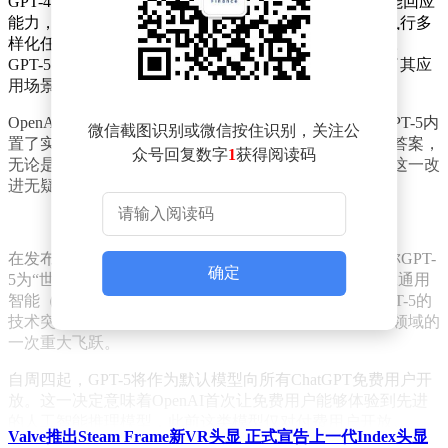
GPT-4已让人工智能聊天机器人展现出对各类问题的智能回应
能力，而GPT-5则更进一步，使ChatGPT能够代理用户执行多
样化任务，如软件开发、日程管理以及研究报告编制等。
GPT-5的问世，不仅提升了ChatGPT的功能性，更拓宽了其应
用场景，展现了人工智能向更高层次发展的潜力。
OpenAI在追求用户体验优化方面也做出了显著努力。GPT-5内
微信截图识别或微信按住识别，关注公
置了实时路由机制，能够自主判断如何以最佳方式提供答案，
众号回复数字
1
获得阅读码
无论是迅速回应还是深度思考，都无需用户手动设置。这一改
进无疑将大大提升ChatGPT的易用性和实用性。
在发布会上，OpenAI首席执行官山姆·奥特曼自豪地宣称GPT-
确定
5为“世界上最出色的模型”，并强调这是公司在开发人工通用
智能（AGI）道路上迈出的重要一步。奥特曼表示，GPT-5的
技术突破在以往几乎是无法想象的，它代表了人工智能领域的
一次重大飞跃。
自周四起，GPT-5将作为默认模型向所有ChatGPT免费用户开
放。这一决定意味着OpenAI首次让免费用户能够体验到先进
的人工智能推理模型，此前这类模型仅对付费用户开放。
Valve推出Steam Frame新VR头显 正式宣告上一代Index头显
OpenAI负责ChatGPT的副总裁尼克·特利表示，此举是公司践