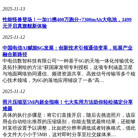
2025-11-13
性能怪兽登场！一加15携400万跑分+7300mAh大电池，3499
元开启真旗舰新体验
2025-11-12
中国电信AI赋能6G发展：创新技术引领通信变革，拓展产业
融合新路径
中电信数智科技有限公司“一种基于6G的天地一体化传输优化
及拓扑测绘的方法”获国家发明专利授权，这项专利涵盖卫星
与地面网络协同通信、频谱资源共享、高效信号传输等多个核
心技术领域，为6G的落地应用铺设了一条“高…
2025-11-12
照片压缩至5M内超全指南！七大实用方法助你轻松搞定分享
难题
具体的执行步骤是：将它们直接开启，随后去挑选照片，该应
用会自动给出推荐的压缩级别，你能去预览最终结果，还能够
对某些设置予以调整，比如把分辨率调低或者转换格式，借此
令文件大小小于5MB，这对即时分享至社交媒体来…