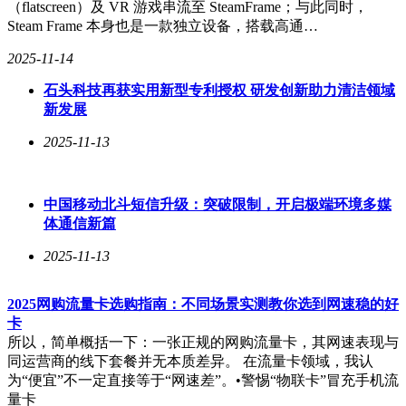
（flatscreen）及 VR 游戏串流至 SteamFrame；与此同时，
限制选项。
Steam Frame 本身也是一款独立设备，搭载高通…
在基础方法无效的情况下，玩家可以采取更进一步的解决策
2025-11-14
略。例如，借助UU加速器切换到其他国家节点，绕过可能的
区域支付障碍。同时，临时禁用防火墙或安全软件，以防止它
石头科技再获实用新型专利授权 研发创新助力清洁领域
们误拦截支付请求。完成支付后，再重新启用这些安全设置。
新发展
更新DNS配置也是一个有效的解决方案，玩家可以尝试使用
2025-11-13
公共DNS，如Google DNS（8.8.8.8/8.8.4.4），以提升访问速
度和成功率。
中国移动北斗短信升级：突破限制，开启极端环境多媒
体通信新篇
Steam支付页面加载失败虽是一个常见挑战，但通过针对性的
优化措施，大多数玩家都能够顺利解决这一问题。确保网络畅
2025-11-13
通是基础，而UU加速器等专业工具则能高效应对各类网络问
题。无论是抢购特惠商品还是进行日常购物，这些策略都能帮
2025网购流量卡选购指南：不同场景实测教你选到网速稳的好
助玩家顺利完成支付，享受游戏带来的乐趣。
卡
所以，简单概括一下：一张正规的网购流量卡，其网速表现与
同运营商的线下套餐并无本质差异。 在流量卡领域，我认
为“便宜”不一定直接等于“网速差”。•警惕“物联卡”冒充手机流
量卡