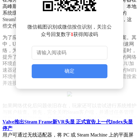
高峰期承载过重的问题，从而影响了支付流程的稳定性。本地
系统缓存的累积也是一个不容忽视的问题。长时间运行的
Steam客户端或浏览器会积累大量的临时文件、coo
kie等，这
些文件有时会干扰页面的正常加载。
微信截图识别或微信按住识别，关注公
众号回复数字
1
获得阅读码
为了应对这一问题，网络加速工具成为了玩家的首选方案。其
中，UU加速器以其专业的支持备受推崇。它通过全球加速网
络，为玩家提供专线节点优化，显著减少了连接卡顿和延时，
提升了支付的稳定性。智能节点分配系统能够根据玩家的网络
环境自动匹配最佳路径，确保网络流畅无滞后。同时，UU加
速器还具备丢包控制技术，特别是在校园网或信号较弱的WiFi
确定
环境中，有效降低因数据丢失导致的支付异常。玩家只需搜索
并连接“Steam商店”专用节点，即可一键优化支付体验。
如果网络优化后问题依旧存在，玩家还可以尝试进行系统维护
与账户核查。首先，完全关闭Steam客户端，并通过任务管理
器确认进程已结束，然后重启客户端并重试购买。同时，清理
Valve推出Steam Frame新VR头显 正式宣告上一代Index头显
浏览器的缓存和coo
kie，或尝试使用无痕模式或备用浏览器，
停产
如Firefox或Edge，进行支付操作。玩家还需检查账户设置，确
用户可通过无线适配器，将 PC 或 Steam Machine 上的平面屏
保账户余额充足、绑定的支付方式有效，并关闭不必要的购买