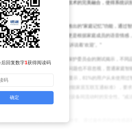
物联网、边缘计算与自然语言处理技术的完美融合，使得系统识
。在情感交互领域，某知名品牌推出的“家庭记忆”功能，通过
温情。杭州的情绪识别灯光系统，更是根据家庭成员的语音情感
：“如今归家，连灯光都仿佛在诉说着‘欢迎’。”
挑战也随之浮现。上海消费者权益保护委员会的测试揭示，不同
号后回复数字
1
获得阅读码
影响了用户体验。同时，网络安全问题也不容忽视，普通家庭智
能设备的功能冗余现象普遍，调查显示，81%的用户从未使用过
极寻求变革。工信部适时出台了《智能家居互联互通标准》，要
隐私计算”方案，有效保障了数据在设备间流动时的安全性。“减
确定
项功能，却赢得了用户的高度认可。
更在于其从“工具”向“伙伴”的角色转变。通过遍布房间的传感器
波动，从而提供个性化的服务。例如，当空调检测到老人卧室二