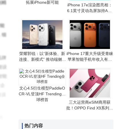
别精
拓展iPhone新可能
iPhone 17e渲染图亮相：
6.1英寸灵动岛屏加持A19
芯片 性价比路线或延续
智能
，细
荣耀郭锐：以“新体验、新
iPhone 17重大升级受青睐
品牌
连接、新模式” 推动端侧AI
苹果智能手机年收入有望
走向全球消费市场
重现增长态势
能设
智能
求企
文心4.5衍生模型PaddleO
CR-VL登顶HF Trending全
法设
球榜首
三大运营商eSIM商用获
批！OPPO Find X9系列首
发，无卡通信时代拉开序
网
幕
热门内容
氧化