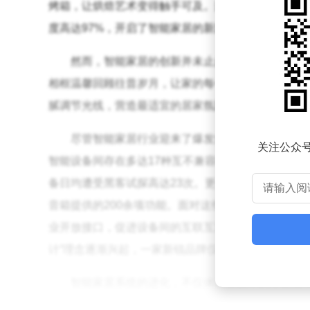
烤箱，让烘焙艺术变得触手可及。这一切的背后，是
度高达97%，开启了智能家居的新篇章。
然而，智能家居的创新并未止步于技术层面的融合
相框温馨回顾往昔岁月，让家的每一个角落都充满了
腻调节光线，营造最适宜的居家氛围。一位用户动容地说
尽管智能家居行业迎来了爆发式增长，但一系列
关注公众
智能设备间存在多达17种互不兼容的通信协议，严重
备日均遭受黑客试探高达23次。更令人担忧的是，智
音箱提供的200余项功能。面对这些问题，行业正积
业开放接口，促进设备间的互联互通。某企业推出的“
计”理念逐渐兴起，一家新锐品牌仅保留最常用的10
智能家居系统的进化，不仅体现在技术的革新上，
络，智能家居能够感知人体状态、环境参数乃至情绪