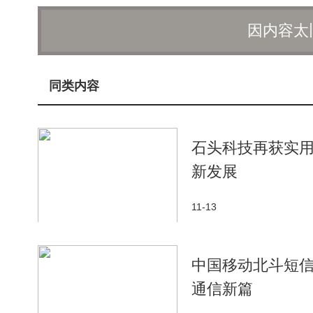
碳浓度超标时，会自动启动新风系统；智能冰箱则能
因内容太
怀的转变，让建筑拥有了“呼吸”的能力，成为了真正
在控制方式上，智能家居也带来了革命性的变化
同类内容
助手已成为新的控制中枢。更为深远的变化发生在后
据分析，能够预判用户深夜加班时的照明需求；智能
乐。这种超越用户预期的智能进化，正悄然模糊着工
石头科技再获实用
新发展
智能家居不仅创造了前所未有的便利，还拓展了
相册，能源管理系统展示家庭碳足迹……居住空间成
11-13
式，还引发了数字遗产等新社会议题的探讨。在重庆
跨越物理空间的守护，正重新定义着家的安全概念。
中国移动北斗短
在这样的时代背景下，京华盛优品项目负责人深
通信新篇
基础，互联网为渠道，通过小程序搭建商城，利用公