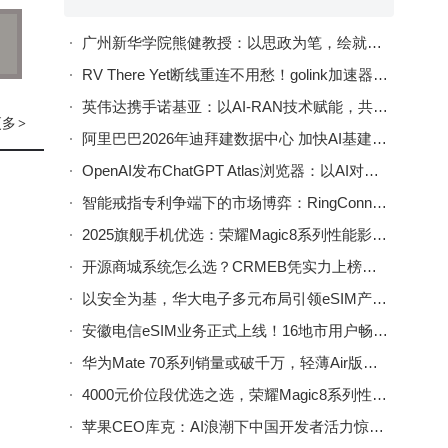
动关
广州新华学院熊健教授：以思政为笔，绘就数据科学育人新画卷
RV There Yet断线重连不用愁！golink加速器助力稳定畅玩房车越野
语音
英伟达携手诺基亚：以AI-RAN技术赋能，共筑6G通信新未来
更多
>
过数
阿里巴巴2026年迪拜建数据中心 加快AI基建布局赋能中东数字经济
音
OpenAI发布ChatGPT Atlas浏览器：以AI对话重塑网络浏览新体验
智能戒指专利争端下的市场博弈：RingConn突围，Oura领航未来走向
2025旗舰手机优选：荣耀Magic8系列性能影像双优成新标杆
成长
开源商城系统怎么选？CRMEB凭实力上榜，助力企业高效经营！
模
以安全为基，华大电子多元布局引领eSIM产业迈向新高度
这种
安徽电信eSIM业务正式上线！16地市用户畅享“无卡”便捷通信新体验
华为Mate 70系列销量或破千万，轻薄Air版备案亮相，高端矩阵再扩容
下为
4000元价位段优选之选，荣耀Magic8系列性能影像AI全拉满
互联
苹果CEO库克：AI浪潮下中国开发者活力惊人，积极拥抱技术变革