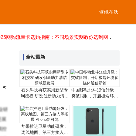
Marantz与B&W组合：以多元功能承载家庭温情，让音乐共鸣融入日常
Valve推出Steam Frame新VR头显 正式宣告上一代Index头显停产
资讯在沃
石头科技再获实用新型专利授权 研发创新助力清洁领域新发展
中国移动北斗短信升级：突破限制，开启极端环境多媒体通信新篇
2025网购流量卡选购指南：不同场景实测教你选到网速稳的好卡
性能怪兽登场！一加15携400万跑分+7300mAh大电池，3499元开启真旗舰新体验
中国电信AI赋能6G发展：创新技术引领通信变革，拓展产业融合新路径
照片压缩至5M内超全指南！七大实用方法助你轻松搞定分享难题
全站最新
企业宽带选不对，带宽再大也白费！这些关键因素决定实际网速
荣旭传媒技术破局：以专业方案化解直播痛点，成就高性价比之选
Marantz与B&W组合：以多元功能承载家庭温情，让音乐共鸣融入日常
Valve推出Steam Frame新VR头显 正式宣告上一代Index头显停产
石头科技再获实用新型专
中国移动北斗短信升级：
利授权 研发创新助力清洁
突破限制，开启极端环境
领域新发展
多媒体通信新篇
业研
还展
苹果推进卫星功能研发：
调控
离线地图、第三方接入等