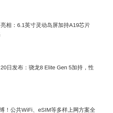
渲染图亮相：6.1英寸灵动岛屏加持A19芯片
续
月20日发布：骁龙8 Elite Gen 5加持，性
缚！公共WiFi、eSIM等多样上网方案全