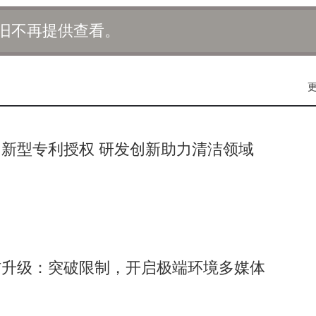
在牛奶即将过期时，向用户推送食谱建议。这种从被动响应到主
旧不再提供查看。
的生命体。
。传统家居场景中，用户需要记忆多个遥控器的功能，而现在，
台，机器学习算法正逐步破解人类的行为模式。智能照明系统通
音箱则能根据用户的播放历史，在周末清晨自动播放符合心境的
具与伙伴之间的界限。
新型专利授权 研发创新助力清洁领域
全新的社交维度。智能门锁记录访客信息，家庭摄像头自动生成
为了数据的生产者，这些数字印记不仅重塑了家庭成员间的互动
某智慧社区，独居老人的智能手环通过异常数据触发紧急救援，
信升级：突破限制，开启极端环境多媒体
刻洞察行业动态，决定依托互联网技术进行转型升级。他们以线
众号进行品牌推广，并通过社群营销实现精准触达，成功实现了“