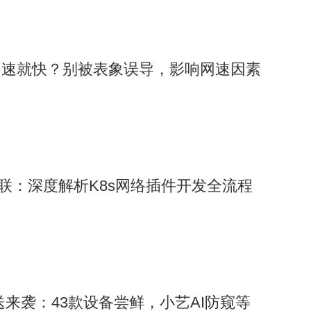
网速就快？别被表象误导，影响网速因素
互联：深度解析K8s网络插件开发全流程
6推送来袭：43款设备尝鲜，小艺AI防窥等