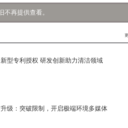
他们访问企业云盘文件或截屏录屏敏感页面等。同时，吱吱还与
旧不再提供查看。
其离职状态并冻结其权限，确保离职员工无法继续访问企业数据。
了企业数据的所有关键操作，包括聊天信息的发送、撤回、删除
解散、成员变更等。这些记录包含了操作人的账号、设备信息、
与长期存储。在紧急情况下，企业可以自由调取完整的数据操作
新型专利授权 研发创新助力清洁领域
细化与合规审计的完善，吱吱企业即时通讯平台所构建的安全体
时代，企业需要的不仅仅是一个能够防止数据泄露的工具，更是
态。而吱吱，正逐步成为这个生态中的重要一环，为企业的数据
信升级：突破限制，开启极端环境多媒体