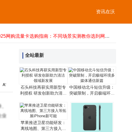
Marantz与B&W组合：以多元功能承载家庭温情，让音乐共鸣融入日常
Valve推出Steam Frame新VR头显 正式宣告上一代Index头显停产
资讯在沃
石头科技再获实用新型专利授权 研发创新助力清洁领域新发展
中国移动北斗短信升级：突破限制，开启极端环境多媒体通信新篇
2025网购流量卡选购指南：不同场景实测教你选到网速稳的好卡
性能怪兽登场！一加15携400万跑分+7300mAh大电池，3499元开启真旗舰新体验
中国电信AI赋能6G发展：创新技术引领通信变革，拓展产业融合新路径
照片压缩至5M内超全指南！七大实用方法助你轻松搞定分享难题
全站最新
企业宽带选不对，带宽再大也白费！这些关键因素决定实际网速
荣旭传媒技术破局：以专业方案化解直播痛点，成就高性价比之选
Marantz与B&W组合：以多元功能承载家庭温情，让音乐共鸣融入日常
Valve推出Steam Frame新VR头显 正式宣告上一代Index头显停产
石头科技再获实用新型专
中国移动北斗短信升级：
利授权 研发创新助力清洁
突破限制，开启极端环境
领域新发展
多媒体通信新篇
录、
企业
苹果推进卫星功能研发：
离线地图、第三方接入等