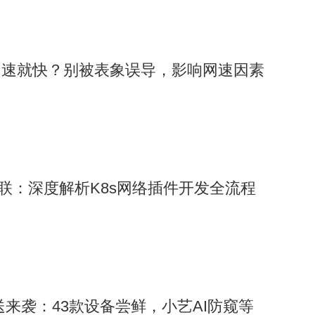
网速就快？别被表象误导，影响网速因素
互联：深度解析K8s网络插件开发全流程
6推送来袭：43款设备尝鲜，小艺AI防窥等