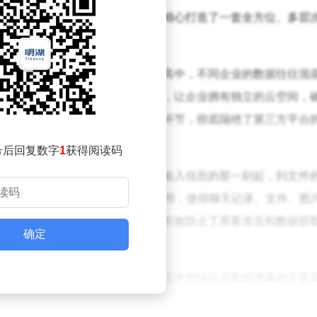
而出，致力于捍卫企业数据主权，精心打造了一套全方位、多层
个场景。
坚固的保险墙。在传统企业通讯工具中，不同企业的数据往往混
他企业。而吱吱则通过私有化部署，让企业拥有独立的云空间，
主掌控数据从生成到销毁的每一个环节，彻底隔绝了第三方平台
号后回复数字
1
获得阅读码
传输过程中如同隐身一般。从员工输入信息的那一刻起，到文件
密处理。AES-256加密算法的应用，使得聊天记录、文件、图
通过专属密钥进行解密。这一举措有效防止了黑客攻击和数据窃
确定
动的精准控制。在企业协作中，权限失控往往是数据泄露的主要
、角色或群组来设置细粒度的权限，严格限制员工的操作行为。