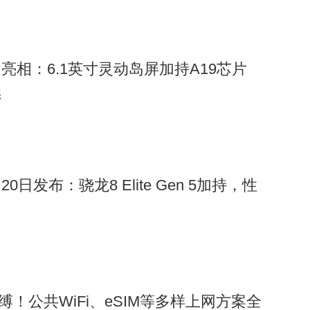
渲染图亮相：6.1英寸灵动岛屏加持A19芯片
续
月20日发布：骁龙8 Elite Gen 5加持，性
缚！公共WiFi、eSIM等多样上网方案全