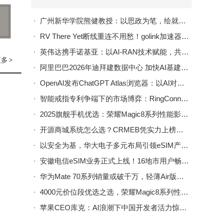
企业
广州新华学院熊健教授：以思政为笔，绘就数据科学育人新画卷
RV There Yet断线重连不用愁！golink加速器助力稳定畅玩房车越野
时
英伟达携手诺基亚：以AI-RAN技术赋能，共筑6G通信新未来
IP
更多
>
阿里巴巴2026年迪拜建数据中心 加快AI基建布局赋能中东数字经济
溯源
OpenAI发布ChatGPT Atlas浏览器：以AI对话重塑网络浏览新体验
智能戒指专利争端下的市场博弈：RingConn突围，Oura领航未来走向
系无
2025旗舰手机优选：荣耀Magic8系列性能影像双优成新标杆
一个
开源商城系统怎么选？CRMEB凭实力上榜，助力企业高效经营！
安全
以安全为基，华大电子多元布局引领eSIM产业迈向新高度
安徽电信eSIM业务正式上线！16地市用户畅享“无卡”便捷通信新体验
华为Mate 70系列销量或破千万，轻薄Air版备案亮相，高端矩阵再扩容
4000元价位段优选之选，荣耀Magic8系列性能影像AI全拉满
苹果CEO库克：AI浪潮下中国开发者活力惊人，积极拥抱技术变革