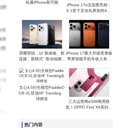
拓展iPhone新可能
iPhone 17e渲染图亮相：
次的
6.1英寸灵动岛屏加持A19
芯片 性价比路线或延续
杂在
确保
的数
荣耀郭锐：以“新体验、新
iPhone 17重大升级受青睐
连接、新模式” 推动端侧AI
苹果智能手机年收入有望
走向全球消费市场
重现增长态势
的传
片等
文心4.5衍生模型PaddleO
取，
CR-VL登顶HF Trending全
球榜首
三大运营商eSIM商用获
批！OPPO Find X9系列首
原因
发，无卡通信时代拉开序
幕
例
热门内容