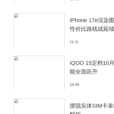
5G技术的普及不仅让游客们能够流畅地分享美
通过开设民宿、餐馆等方式参与文旅产业的发展。他
游客前来体验。中国移动打造的“5G+智慧旅游”工
iPhone 17e
方式让更多人了解了龙脊梯田和瑶族歌舞等非遗技艺
性价比路线或延
11-11
iQOO 15定档10
能全面跃升
10-09
摆脱实体SIM卡束