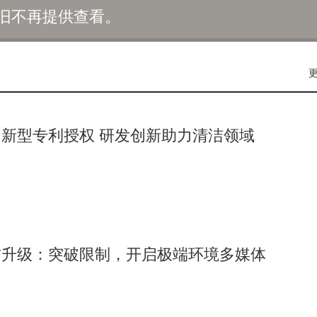
旧不再提供查看。
注入了新的活力。百香果作为当地的重要支柱产业，曾因地理位
西桂林分公司的助力下，5G、物联网和大数据等技术被广泛应用
站等物联网传感器，实现了百香果全产业链的数据可视化和质量
等，实时查看果物生长数据，并通过技术手段提高农事管理的科
新型专利授权 研发创新助力清洁领域
的实时更新，帮助村民们更好地把握销售时机。同时，各大果园
出了深山。在中国移动的5G直播间里，网友们可以实时观看果园的
脊梯田核心景区所在地的大寨村，以其别具一格的景致成为了旅
制约了发展。在中国移动的持续投入下，大寨村实现了从移动信
信升级：突破限制，开启极端环境多媒体
现了5G信号全覆盖，并对周边道路和核心景区进行了网络优化，