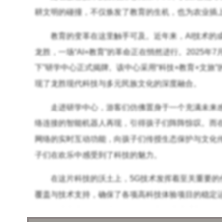
耕文明的碰撞，不仅焕发了教育的生机，也为农业插
教育的变革在这里触手可及。近年来，AI技术的
龙胜，一场“AI+教育”的革命正在悄然进行。2025
下”研学中心正式揭牌。该中心采用“科技+教育+文
现了龙胜现代科技与多元民族文化的深度融合。
走进研学中心，游客们仿佛置身于一个充满未来感
络连接的智能机器人再现，引得孩子们阵阵惊叹。而
网络的实时互动功能，向孩子们传授生态保护与文化
子们在欢乐中感受到了科技的魅力。
在这片科技的沃土上，5G技术发挥着至关重要的
覆盖与技术支持，确保了各项高科技体验项目的稳定运
合作，让青少年在科技的引领下更直观地感受龙脊梯