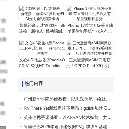
拓展iPhone新可能
芯片 性价比路线或延续
广西
荣耀郭锐：以“新体验、新
iPhone 17重大升级受青睐
脊之
连接、新模式” 推动端侧AI
苹果智能手机年收入有望
走向全球消费市场
重现增长态势
动展
文心4.5衍生模型PaddleO
三大运营商eSIM商用获
G网
CR-VL登顶HF Trending全
批！OPPO Find X9系列首
5G
球榜首
发，无卡通信时代拉开序
幕
让孩
热门内容
广州新华学院熊健教授：以思政为笔，绘就数据科学育人新画卷
网络
RV There Yet断线重连不用愁！golink加速器助力稳定畅玩房车越野
目的
英伟达携手诺基亚：以AI-RAN技术赋能，共筑6G通信新未来
阿里巴巴2026年迪拜建数据中心 加快AI基建布局赋能中东数字经济