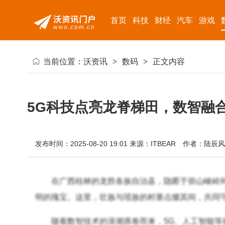
首页
科技
财经
汽车
游戏
当前位置：
沃资讯
>
数码
>
正文内容
5G科技点亮龙脊梯田，数智融
发布时间：2025-08-20 19:01
来源：ITBEAR
作者：陆辰风
在广西桂林的龙胜各族自治县，隐匿于崇山峻岭
明的瑰宝。这里，壮族与瑶族的村寨点缀其间，共同
随着数智技术的浪潮席卷而来，5G、人工智能