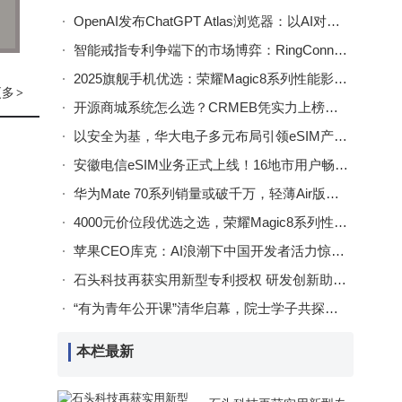
OpenAI发布ChatGPT Atlas浏览器：以AI对话重塑网络浏览新体验
置偏
智能戒指专利争端下的市场博弈：RingConn突围，Oura领航未来走向
于百
2025旗舰手机优选：荣耀Magic8系列性能影像双优成新标杆
可追
更多
>
开源商城系统怎么选？CRMEB凭实力上榜，助力企业高效经营！
学性
以安全为基，华大电子多元布局引领eSIM产业迈向新高度
安徽电信eSIM业务正式上线！16地市用户畅享“无卡”便捷通信新体验
也开
华为Mate 70系列销量或破千万，轻薄Air版备案亮相，高端矩阵再扩容
生
4000元价位段优选之选，荣耀Magic8系列性能影像AI全拉满
苹果CEO库克：AI浪潮下中国开发者活力惊人，积极拥抱技术变革
石头科技再获实用新型专利授权 研发创新助力清洁领域新发展
游资
“有为青年公开课”清华启幕，院士学子共探智能共生新未来
号到
确保
本栏最新