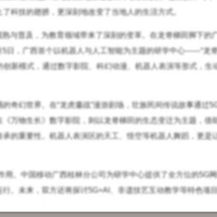
上了科技的翅膀，更深刻地改变了当地人的生活方式。
成熟与普及，为教育领域带来了深刻的变革。在龙脊梯田脚下的
年7月5日，广西首个以机器人与人工智能为主题的研学中心——“龙
旅”的创新模式，通过数字影院、科幻动漫、机器人表演等形式，生
的奇幻世界。在“龙虎鏖战”漫游剧场，壮族民间传说故事通过5
在《万物生长》数字影院，则以龙脊梯田的生态变迁为主题，借助
传承的重要性。机器人表演区的天工、悟空等机器人舞蹈，更是
作用。中国移动广西桂林分公司为研学中心提供了全方位的5G
行。未来，双方还将探讨5G+AI、非遗技艺互动教学等特色项
田农耕文化和壮瑶民俗的魅力。