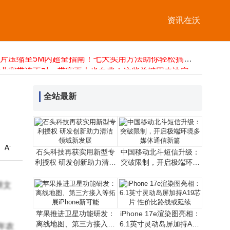
中国移动北斗短信升级：突破限制，开启极端环境多媒体通信新篇
2025网购流量卡选购指南：不同场景实测教你选到网速稳的好卡
资讯在沃
性能怪兽登场！一加15携400万跑分+7300mAh大电池，3499元开启真旗舰新体验
中国电信AI赋能6G发展：创新技术引领通信变革，拓展产业融合新路径
照片压缩至5M内超全指南！七大实用方法助你轻松搞定分享难题
企业宽带选不对，带宽再大也白费！这些关键因素决定实际网速
荣旭传媒技术破局：以专业方案化解直播痛点，成就高性价比之选
Marantz与B&W组合：以多元功能承载家庭温情，让音乐共鸣融入日常
全站最新
Valve推出Steam Frame新VR头显 正式宣告上一代Index头显停产
石头科技再获实用新型专
中国移动北斗短信升级：
利授权 研发创新助力清洁
突破限制，开启极端环境
领域新发展
多媒体通信新篇
耕文
苹果推进卫星功能研发：
iPhone 17e渲染图亮相：
离线地图、第三方接入等
6.1英寸灵动岛屏加持A19
年农