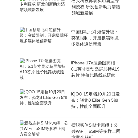
石头科技再获实用新型专
业，
利授权 研发创新助力清洁
大量
领域新发展
的
中国移动北斗短信升级：
突破限制，开启极端环境
多媒体通信新篇
iPhone 17e渲染图亮相：
6.1英寸灵动岛屏加持A19
芯片 性价比路线或延续
iQOO 15定档10月20日发
布：骁龙8 Elite Gen 5加
持，性能全面跃升
摆脱实体SIM卡束缚！公
共WiFi、eSIM等多样上网
方案全解析