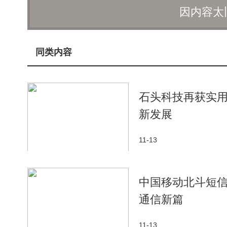
因内容太
数智技术不仅改变了教育，也为龙胜的农业发展
远、信息闭塞而面临销售困境。然而，在中国移动广
香果的种植与销售中。通过建设苗情监控、微型气象
同类内容
溯。农户们可以登录小程序进行政策咨询、农技咨询
和精准性。
石头科技再获实用
在销售端，中国移动还通过小程序提供市场价格
新发展
启了“线下体验+线上直播”的模式，让高山百香果走
态种植方式，感受从开花到结果的全过程。
11-13
数智技术的浪潮同样席卷了龙胜的文旅产业。龙
源开发的热土。然而，过去因地处深山、通信不畅而
中国移动北斗短
4G再到5G的跨越式发展。如今，龙脊大寨景区已实
通信新篇
了游客的网络体验。
11-13