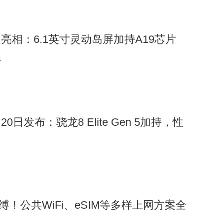
景，也为当地的文旅产业带来了新的机遇。许多年轻人选择返乡创
们利用5G技术开通抖音直播，展示周围环境和房间条件，吸引了
程更是覆盖了景区内的主要观景台、民宿和非遗工坊，通过实时传输
渲染图亮相：6.1英寸灵动岛屏加持A19芯片
。
续
月20日发布：骁龙8 Elite Gen 5加持，性
缚！公共WiFi、eSIM等多样上网方案全