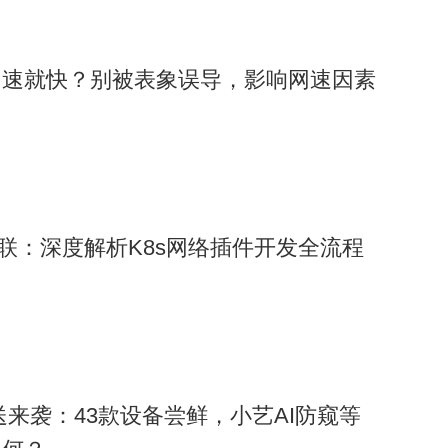
网速就快？别被表象误导，影响网速因素
互联：深度解析K8s网络插件开发全流程
6推送来袭：43款设备尝鲜，小艺AI防窥等