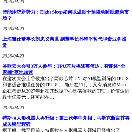
2026-04-23
智能床垫新势力：Eight Sleep如何以温度干预撬动睡眠健康市
场？
2026-04-23
上海雅仕董事长刘忠义离世 副董事长孙望平暂代职责业务照
常
2026-04-23
谷歌云大会引3万人参与：TPU芯片挑战英伟达，智能体“全
家桶”落地加速
在这次大会上谷歌推出了两款芯片：针对AI模型训练的TPU 8t
和更适合推理任务的TPU 8i。 随后在11月，又有消息称Meta
正在考虑从2027年起在其数据中心部署谷歌的TPU，价值达到
数十亿美元，还可能在…
2026-04-23
特斯拉人形机器人再升级：第三代年中亮相，马斯克断言其将
成关键里程碑
据了解，截至目前，特斯拉在人形机器人领域已经推出了