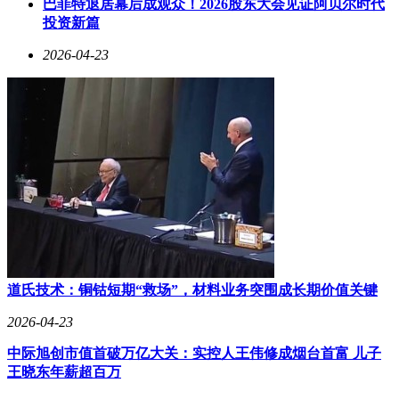
OIS增强防抖超广角以及2亿像素潜望长焦镜头。其中可变光
巴菲特退居幕后成观众！2026股东大会见证阿贝尔时代
圈技术有望率先应用于iPhone 18 Pro系列，其他功能则可能按
投资新篇
年度逐步更新。屏幕方面，多份爆料指出新一代灵动岛尺寸将
2026-04-23
进一步缩小，提升正面视觉效果。
管理层更迭或带来产品策略调整。据内部人士透露，苹果可能
加快产品迭代周期，iPhone、Mac和可穿戴设备的创新节奏将
明显提速。公司还在探索更轻量化的设备形态和AI原生硬
件，这些新方向有望在特努斯时代逐步落地。随着交接日期临
近，科技界正密切关注这家科技巨头将如何延续创新基因，在
竞争激烈的市场中保持领先地位。
道氏技术：铜钴短期“救场”，材料业务突围成长期价值关键
2026-04-23
中际旭创市值首破万亿大关：实控人王伟修成烟台首富 儿子
王晓东年薪超百万