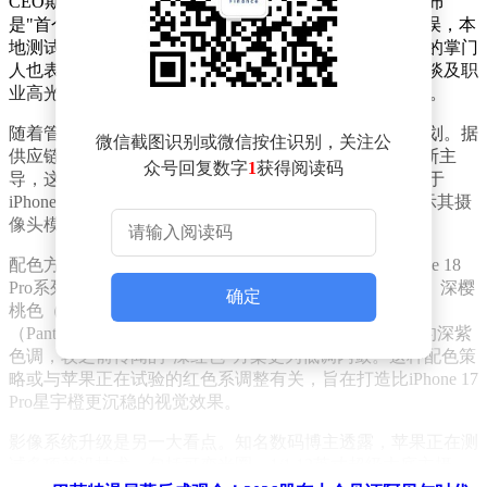
CEO期间的得失。他特别提到2012年苹果地图的仓促发布
是"首个重大失误"，承认当时团队对产品成熟度判断失误，本
地测试结果良好便急于推向市场。不过，这位即将卸任的掌门
人也表示，这次教训为后续产品开发提供了宝贵经验。谈及职
业高光时刻，库克将Apple Watch列为最引以为傲的成就。
随着管理层交接临近，市场目光逐渐转向新一代产品规划。据
微信截图识别或微信按住识别，关注公
供应链消息，今年秋季的iPhone系列发布活动将由特努斯主
众号回复数字
1
获得阅读码
导，这被视为新CEO展示领导风格的重要契机。目前关于
iPhone 18 Pro系列的爆料已层出不穷，金属机模照片显示其摄
像头模组较前代略厚，但整体设计语言保持延续性。
配色方案成为消费者热议焦点。最新爆料称苹果为iPhone 18
Pro系列准备了四种配色，包括浅蓝色（Pantone 2121）、深樱
确定
桃色（Pantone 6076）、深灰色（Pantone 426C）和银色
（Pantone 427C）。其中深樱桃色被描述为类似葡萄酒的深紫
色调，较之前传闻的"深红色"方案更为低调内敛。这种配色策
略或与苹果正在试验的红色系调整有关，旨在打造比iPhone 17
Pro星宇橙更沉稳的视觉效果。
影像系统升级是另一大看点。知名数码博主透露，苹果正在测
试多项前沿技术，包括可变光圈、1/1.12英寸超级大底主摄、