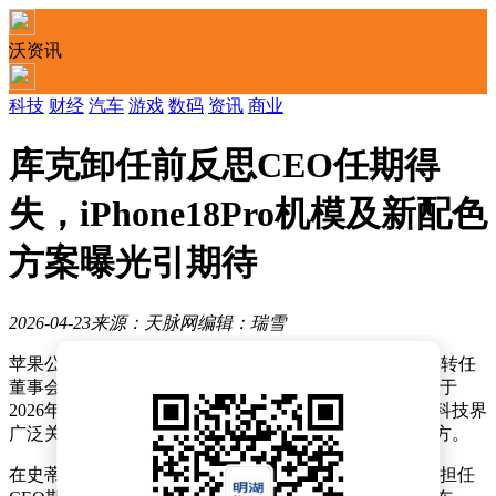
沃资讯
科技
财经
汽车
游戏
数码
资讯
商业
库克卸任前反思CEO任期得
失，iPhone18Pro机模及新配色
方案曝光引期待
2026-04-23
来源：天脉网
编辑：瑞雪
苹果公司近日宣布重大人事变动，现任CEO蒂姆·库克将转任
董事会执行董事长，硬件工程高级副总裁约翰·特努斯将于
2026年9月1日正式接任首席执行官一职。这一消息引发科技界
广泛关注，各界纷纷猜测新任掌门人将带领苹果走向何方。
在史蒂夫·乔布斯剧院举行的全员大会上，库克回顾了其担任