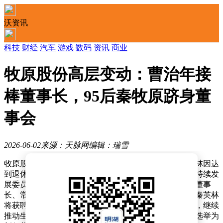
沃资讯
科技
财经
汽车
游戏
数码
资讯
商业
牧原股份高层变动：曹治年接
棒董事长，95后秦牧原跻身董
事会
2026-06-02
来源：天脉网
编辑：瑞雪
牧原股份近日发布重要人事变动公告，公司创始人秦英林因达
到退休年龄，申请辞去董事、董事长、战略委员会及可持续发
展委员会委员、总裁等职务。与此同时，曹治年辞去副董事
长、常务副总裁及财务负责人职务。根据董事会决议，秦英林
将获聘为终身荣誉董事长，并担任牧原养猪研究院院长，继续
推动生猪养殖技术创新与行业高质量发展；曹治年则被选举为