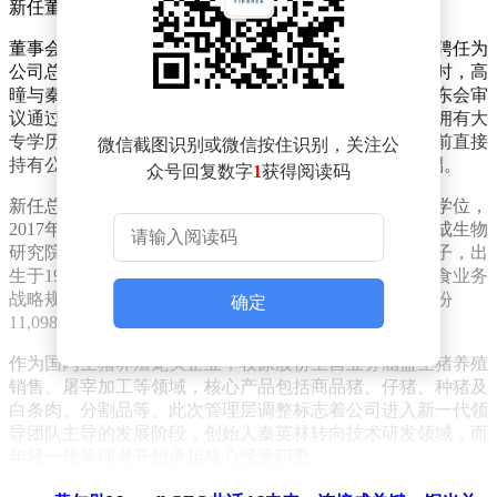
新任董事长。
董事会第十六次会议审议通过了多项人事任命。高曈被聘任为
公司总裁兼财务负责人，任期至第五届董事会届满；同时，高
曈与秦牧原被提名为非独立董事（执行董事），需经股东会审
议通过后生效。公开资料显示，曹治年出生于1977年，拥有大
专学历，自1998年加入公司以来长期担任董事职务，目前直接
微信截图识别或微信按住识别，关注公
持有公司股份12,544,260股，其亲属关系为董事钱瑛外甥。
众号回复数字
1
获得阅读码
新任总裁高曈出生于1994年，持有欧洲高等商学院硕士学位，
2017年加入公司后历任首席财务官、南阳市西湖牧原合成生物
研究院理事等职。秦牧原作为公司实际控制人秦英林之子，出
生于1995年，高中学历，2019年进入公司后主导屠宰肉食业务
战略规划，现任牧原肉食首席执行官，直接持有公司股份
确定
11,098,931股。
作为国内生猪养殖龙头企业，牧原股份主营业务涵盖生猪养殖
销售、屠宰加工等领域，核心产品包括商品猪、仔猪、种猪及
白条肉、分割品等。此次管理层调整标志着公司进入新一代领
导团队主导的发展阶段，创始人秦英林转向技术研发领域，而
年轻一代管理者开始承担核心经营职责。