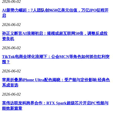
2026-06-02
AI新势力崛起：7人团队创9650亿美元估值，万亿IPO征程开
启
2026-06-02
孙正义断言AI浪潮初启：规模或超互联网50倍，调整反成投
资良机
2026-06-02
TikTok电商全球化浪潮下：公会MCN等角色如何抓住红利突
围？
2026-06-02
苹果折叠屏iPhone Ultra配色揭晓：受产能与定价影响 经典色
系成首选
2026-06-02
英伟达联发科跨界合作：RTX Spark超级芯片开启PC性能与
能效新篇章