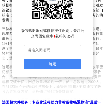
务，转任副行长。这位1986年出生的年轻高管，自2024年8月
获批担任行长以来，在任时间不足两年。其职务变动同步引发
连锁反应：原拟任董事长刘敏改任行长，任职资格待监管部门
核准；而更令人意外的是，2025年10月已辞任董事长职务的梅
发贵，在时隔八个月后重新当选董事长。
三位核心管理层的履历折射出四川农信系统的人才流动轨迹。
微信截图识别或微信按住识别，关注公
现年52岁的梅发贵是系统内资深干将，曾担任宜宾农商银行董
众号回复数字
1
获得阅读码
事长，2023年11月至2025年10月期间短暂执掌绵阳农商银行。
1981年出生的刘敏具有跨区域管理经验，先后在营山、游仙、
遂宁等地任职，2025年10月调回绵阳时原定出任董事长。最年
轻的潘德风则长期扎根基层，从泸州农商银行风险合规部起
步，逐步晋升至乐山农商银行支行行长。
确定
这场看似突兀的人事调整，实则与该行正在推进的重大改革密
切相关。2026年4月，四川金融监管局批准绵阳农商银行吸收
合并江油、三台等6家县域农商银行。此次整合将使该行资产
规模突破千亿，网点数量增加近一倍，员工总数超过2000人。
在6月23日召开的临时股东会上，新管理层团队主持通过了吸
收合并筹备方案、章程修订等12项关键议案。
据知情人士透露，梅发贵的回归旨在确保改革过渡期的组织稳
法国超大件服务：专业化流程助力非标货物畅通物流“最后一