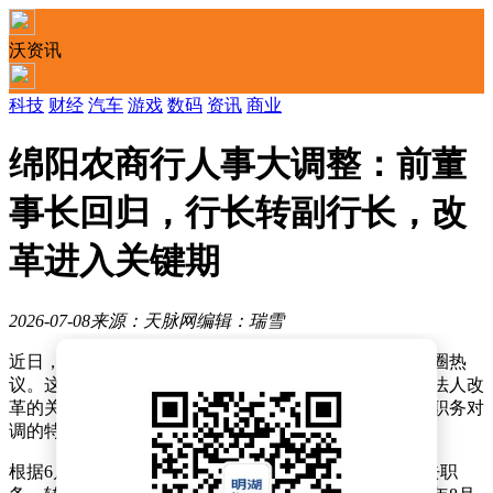
沃资讯
科技
财经
汽车
游戏
数码
资讯
商业
绵阳农商行人事大调整：前董
事长回归，行长转副行长，改
革进入关键期
2026-07-08
来源：天脉网
编辑：瑞雪
近日，四川绵阳农商银行一系列高层人事变动引发金融圈热
议。这家成立仅五年的城区农商银行，在推进市级统一法人改
革的关键节点，罕见地出现董事长回归、行长与副行长职务对
调的特殊人事安排。
根据6月23日披露的公告，原行长潘德风因工作调整辞去职