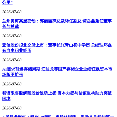
定，其熟悉县域农商银行运营的优势有助于协调整合工作。刘
公里”
敏的行长任职则侧重市级机构的统筹管理，而潘德风继续留任
副行长，可发挥其在风险管控和基层运营方面的专长。这
2026-07-08
种"老中青"结合的配置，既保证了改革连续性，又为业务创新
兰州黄河高层变动：郭丽丽辞总裁转任副总 谭岳鑫兼任董事
注入活力。
长与总裁
作为四川农信系统改革的标杆案例，绵阳农商银行的整合进程
2026-07-08
具有示范意义。此次改革涉及全省6个地级市、27家县级农商
银行，绵阳是最后完成整合的地区。截至2025年末，该行资产
亚信股份拟北交所上市：董事长张青山初中学历 总经理邓磊
总额达848.88亿元，全年实现营业收入17.79亿元，但净利润同
有自由职业经历
比下降9.49%至3.98亿元。面对即将到来的规模扩张，如何平
衡风险控制与业务发展，成为新管理层亟待破解的课题。
2026-07-08
根据改革时间表，新组建的绵阳农商银行将在完成工商变更后
AI需求引爆存储周期 江波龙等国产存储企业业绩狂飙资本市
正式挂牌。届时，这家拥有1个市级总部、6个县域分部、150
场版图扩张
余个网点的超级农商银行，将承担起服务乡村振兴与城市发展
2026-07-08
的双重使命。三位核心管理者的协作成效，或将决定这场金融
改革能否实现"1+6>7"的预期目标。
智谱限售股解禁股价逆势上扬 资本力挺与估值重构助力突破
困境
2026-07-08