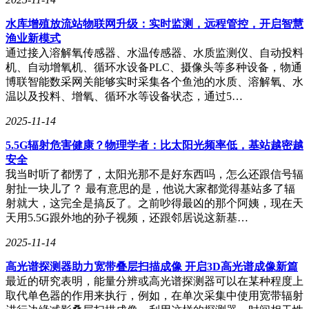
水库增殖放流站物联网升级：实时监测，远程管控，开启智慧
渔业新模式
通过接入溶解氧传感器、水温传感器、水质监测仪、自动投料
机、自动增氧机、循环水设备PLC、摄像头等多种设备，物通
博联智能数采网关能够实时采集各个鱼池的水质、溶解氧、水
温以及投料、增氧、循环水等设备状态，通过5…
2025-11-14
5.5G辐射危害健康？物理学者：比太阳光频率低，基站越密越
安全
我当时听了都愣了，太阳光那不是好东西吗，怎么还跟信号辐
射扯一块儿了？ 最有意思的是，他说大家都觉得基站多了辐
射就大，这完全是搞反了。之前吵得最凶的那个阿姨，现在天
天用5.5G跟外地的孙子视频，还跟邻居说这新基…
2025-11-14
高光谱探测器助力宽带叠层扫描成像 开启3D高光谱成像新篇
最近的研究表明，能量分辨或高光谱探测器可以在某种程度上
取代单色器的作用来执行，例如，在单次采集中使用宽带辐射