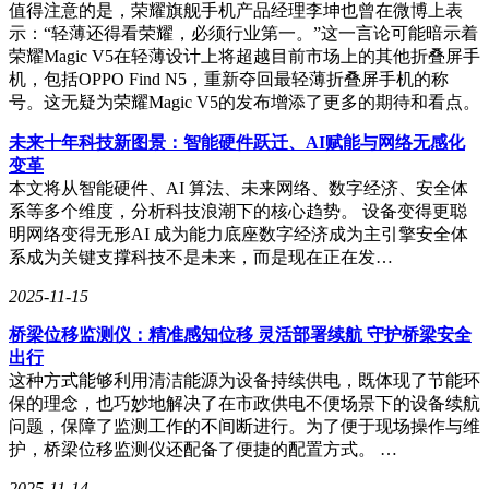
值得注意的是，荣耀旗舰手机产品经理李坤也曾在微博上表
示：“轻薄还得看荣耀，必须行业第一。”这一言论可能暗示着
荣耀Magic V5在轻薄设计上将超越目前市场上的其他折叠屏手
机，包括OPPO Find N5，重新夺回最轻薄折叠屏手机的称
号。这无疑为荣耀Magic V5的发布增添了更多的期待和看点。
未来十年科技新图景：智能硬件跃迁、AI赋能与网络无感化
变革
本文将从智能硬件、AI 算法、未来网络、数字经济、安全体
系等多个维度，分析科技浪潮下的核心趋势。 设备变得更聪
明网络变得无形AI 成为能力底座数字经济成为主引擎安全体
系成为关键支撑科技不是未来，而是现在正在发…
2025-11-15
桥梁位移监测仪：精准感知位移 灵活部署续航 守护桥梁安全
出行
这种方式能够利用清洁能源为设备持续供电，既体现了节能环
保的理念，也巧妙地解决了在市政供电不便场景下的设备续航
问题，保障了监测工作的不间断进行。为了便于现场操作与维
护，桥梁位移监测仪还配备了便捷的配置方式。 …
2025-11-14