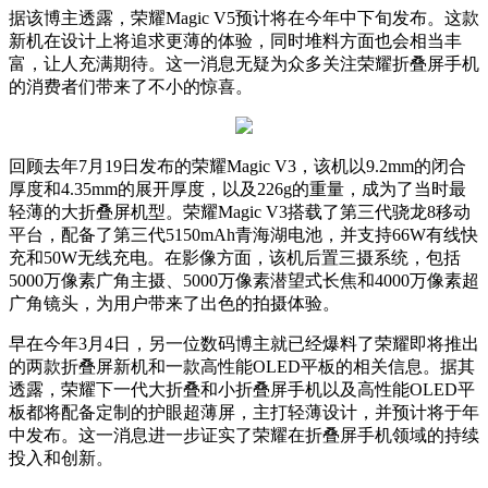
据该博主透露，荣耀Magic V5预计将在今年中下旬发布。这款
新机在设计上将追求更薄的体验，同时堆料方面也会相当丰
富，让人充满期待。这一消息无疑为众多关注荣耀折叠屏手机
的消费者们带来了不小的惊喜。
回顾去年7月19日发布的荣耀Magic V3，该机以9.2mm的闭合
厚度和4.35mm的展开厚度，以及226g的重量，成为了当时最
轻薄的大折叠屏机型。荣耀Magic V3搭载了第三代骁龙8移动
平台，配备了第三代5150mAh青海湖电池，并支持66W有线快
充和50W无线充电。在影像方面，该机后置三摄系统，包括
5000万像素广角主摄、5000万像素潜望式长焦和4000万像素超
广角镜头，为用户带来了出色的拍摄体验。
早在今年3月4日，另一位数码博主就已经爆料了荣耀即将推出
的两款折叠屏新机和一款高性能OLED平板的相关信息。据其
透露，荣耀下一代大折叠和小折叠屏手机以及高性能OLED平
板都将配备定制的护眼超薄屏，主打轻薄设计，并预计将于年
中发布。这一消息进一步证实了荣耀在折叠屏手机领域的持续
投入和创新。