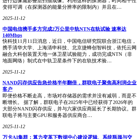
进行边缘减影叠层扫描成像。利用这样的探测器，时间相干性
变得可调（在探测器的能量分辨率的限制内）并且在…
2025-11-12
中国电信携手多方完成2万公里中轨NTN在轨试验 速率达
140Mbps
快科技11月11日消息，近日，中国电信研究院联合浙江电信，
携手清华大学、上海清申科技、北京捷蜂创智科技，依托云网
融合大科创装置天地一体卫星试验能力，成功完成NTN（非
地面网络）制式在中轨卫星条件下的在轨技术验…
2025-11-12
NAND闪存供应告急价格半年翻倍，群联电子聚焦高利润企业
客户
即便价格不断走高，市场对存储器的需求并没有减弱，而是不
断增长。 据了解，群联电子在2025年中已经获得了2026年的
大部分NAND闪存供应，并与六家供应商延长了长期协议。群
联电子将与主要GPU和服务器供应商合…
2025-11-12
万卡AI集群：算力变革下数据中心建设逻辑、系统瓶颈与交