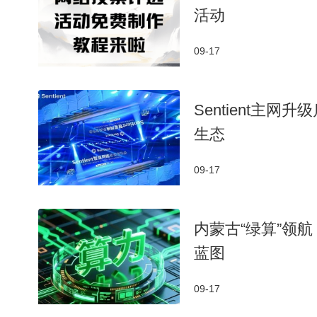
活动
09-17
​Sentient
生态​
09-17
内蒙古“绿算”领
蓝图
09-17