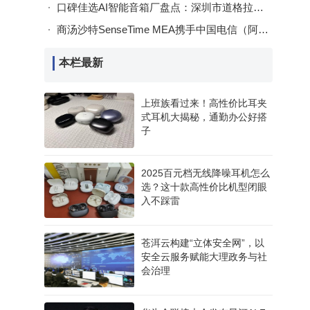
口碑佳选AI智能音箱厂盘点：深圳市道格拉斯科技凭实力与认证脱颖而出
商汤沙特SenseTime MEA携手中国电信（阿联酋） 共推阿曼智慧城市数字化转型
本栏最新
上班族看过来！高性价比耳夹
式耳机大揭秘，通勤办公好搭
子
2025百元档无线降噪耳机怎么
选？这十款高性价比机型闭眼
入不踩雷
苍洱云构建“立体安全网”，以
安全云服务赋能大理政务与社
会治理