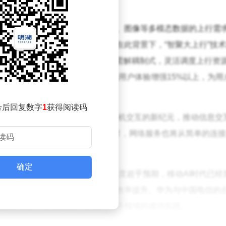
bile AI网络转型的坚实基础。
数据交互量急剧增加，尤其是视频、图像等多模态数据的上行需
对网络的低时延要求愈发严苛。在此背景下，“智聚大上行”技
频资源调度，智能选择多频段，按需解耦制式，灵活调度上行资
%，上行速率提高15%以上，边缘用户体验增强15%以上，为用
号后回复数字
1
获得阅读码
，5G-A与AI的深度融合正引领人机交互的新纪元，推动信息交
，预示着多模态数据交互将成为日常，网络服务也将从简单的连
确定
会上发言，他指出5G-A的发展速度超乎预期，移动AI时代已经
时也为企业生产带来了前所未有的效率提升。华为与中国电信的
包括在直播、智慧交通、智能制造等领域的成功实践。