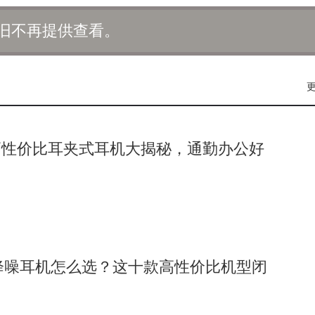
围绕中国电信的技术创新战略，进一步挖掘5G-A的潜力，推动
旧不再提供查看。
时，双方将深化与全球合作伙伴的关系，秉持“开放创新”的理
展注入新动力。
域的多项合作成果，包括在上海、广东等地实现的三载波聚合连片
智慧钢铁行业应用标杆，和江浙地区的低空飞行示范项目，其中的
高性价比耳夹式耳机大揭秘，通勤办公好
英及意见领袖齐聚一堂，共同探讨如何通过AI技术创新推动业务
智能世界的迈进。华为展区位于上海新国际博览中心N1馆，展示
探索智能未来的无限可能。
线降噪耳机怎么选？这十款高性价比机型闭