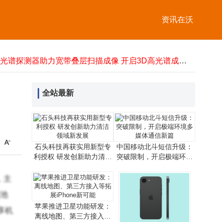
爱立信完成上行L4S技术测试，为5G时延敏感业务提供网络支撑
未来十年科技新图景：智能硬件跃迁、AI赋能与网络无感化变革
资讯在沃
桥梁位移监测仪：精准感知位移 灵活部署续航 守护桥梁安全出行
水库增殖放流站物联网升级：实时监测，远程管控，开启智慧渔业新模式
5.5G辐射危害健康？物理学者：比太阳光频率低，基站越密越安全
高光谱探测器助力宽带叠层扫描成像 开启3D高光谱成像新篇
中国电信携手多方完成2万公里中轨NTN在轨试验 速率达140Mbps
NAND闪存供应告急价格半年翻倍，群联电子聚焦高利润企业客户
全站最新
万卡AI集群：算力变革下数据中心建设逻辑、系统瓶颈与交付模式之变
中国移动北斗短信升级新突破：无网也能畅发文字语音图片 应急通信添利器
爱立信完成上行L4S技术测试，为5G时延敏感业务提供网络支撑
未来十年科技新图景：智能硬件跃迁、AI赋能与网络无感化变革
石头科技再获实用新型专
中国移动北斗短信升级：
利授权 研发创新助力清洁
突破限制，开启极端环境
领域新发展
多媒体通信新篇
，主
与池
苹果推进卫星功能研发：
享机
离线地图、第三方接入等