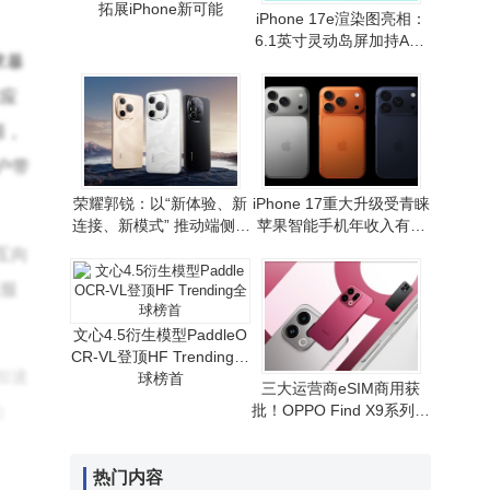
拓展iPhone新可能
iPhone 17e渲染图亮相：
6.1英寸灵动岛屏加持A19
求暴
芯片 性价比路线或延续
术应
源，
户带
荣耀郭锐：以“新体验、新
iPhone 17重大升级受青睐
连接、新模式” 推动端侧AI
苹果智能手机年收入有望
走向全球消费市场
重现增长态势
互向
接服
文心4.5衍生模型PaddleO
CR-VL登顶HF Trending全
加速
球榜首
三大运营商eSIM商用获
批！OPPO Find X9系列首
合
发，无卡通信时代拉开序
幕
热门内容