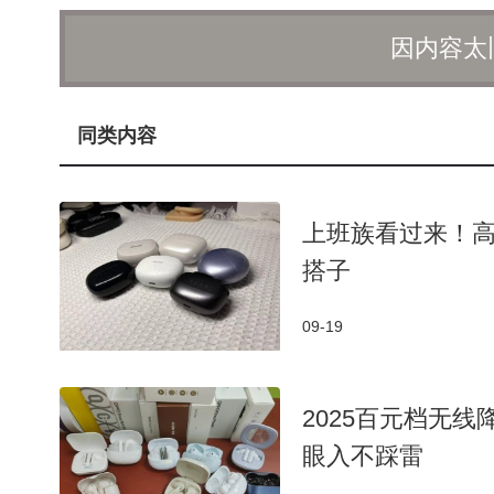
曹明还透露，未来双方将继续以科技创新为驱动，
因内容太
联接向更高速度、更广覆盖、更强能力的目标迈进。同
共同推动5G-A标准的演进，为无线网络的高质量发
发布会上，还提及了中国电信与华为在5G-A领
同类内容
署，以及利用5G-A超级大上行特性打造的上海宝钢
低空血液航线项目更是荣获了Glomo创新大奖。
上班族看过来！
2025年MWC上海展吸引了全球运营商、行业精
搭子
础设施及运营模式的变革，以实现商业增长，加速向
在5G-A及AI领域的最新成果，与全球合作伙伴共同
09-19
2025百元档无
眼入不踩雷