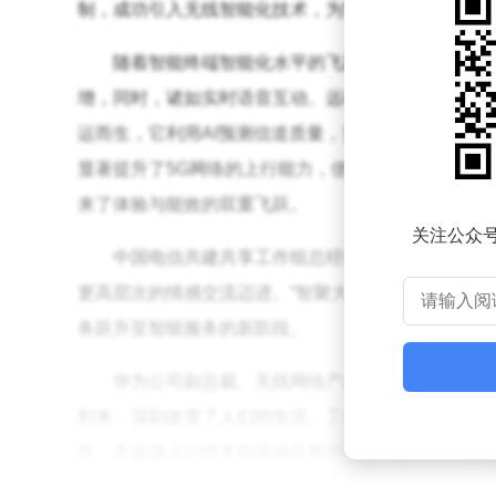
制，成功引入无线智能化技术，为5G-A网络铺设了向Mo
随着智能终端智能化水平的飞跃，设备与网络的
增，同时，诸如实时语音互动、远程控制机器人等应用
运而生，它利用AI预测信道质量，实现五维协同的时
显著提升了5G网络的上行能力，使得时延降低超过30
来了体验与能效的双重飞跃。
关注公众
中国电信共建共享工作组总经理黄礼莲在会上强调
更高层次的情感交流迈进。“智聚大上行”技术的推出
务跃升至智能服务的新阶段。
华为公司副总裁、无线网络产品线总裁曹明同样在
到来，深刻改变了人们的生活、工作与学习方式，同
作，在超级上行技术的落地应用中取得了显著成果，