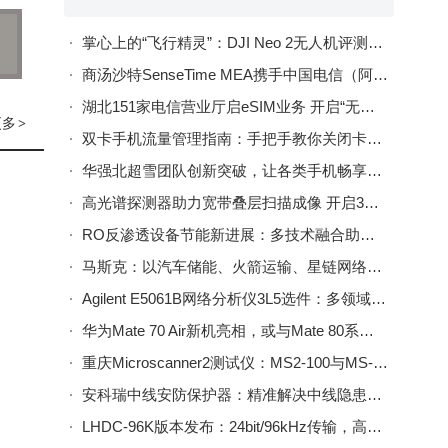
智能
念，
掌心上的“飞行精灵”：DJI Neo 2无人机评测，开启便捷Vlog新体验
商汤沙特SenseTime MEA携手中国电信（阿联酋） 共启阿曼智慧城市与数字化转型新篇
湖北151家电信营业厅启eSIM业务 开启“无卡”通信智能新体验
部
更多
>
双卡手机流量管理指南：手把手教你关闭卡2流量，轻松掌控网络使用
杭州
华强北超雪团队创新突破，让各类手机畅享eSIM便捷通信新体验
高光谱探测器助力宽带叠层扫描成像 开启3D高光谱成像新篇
、基
RO反渗透设备节能新进展：多技术融合助力水处理更经济可持续
了其
马斯克：以汽车储能、火箭运输、星链网络铺就人类火星移民之路
Agilent E5061B网络分析仪3L5选件：多领域适配，高频精密测量利器
华为Mate 70 Air新机亮相，或与Mate 80系列联手“叫板”iPhone 17系列
重庆Microscanner2测试仪：MS2-100与MS-POE，网络物理层检测的实用帮手
安科瑞中线安防保护器：精准解决中线隐患，为多场景用电筑牢安全防线
LHDC-96K版本发布：24bit/96kHz传输，高音质与兼容性兼得，推动蓝牙音频升级