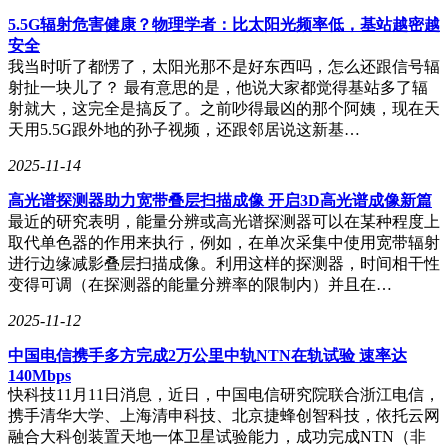
5.5G辐射危害健康？物理学者：比太阳光频率低，基站越密越
安全
我当时听了都愣了，太阳光那不是好东西吗，怎么还跟信号辐
射扯一块儿了？ 最有意思的是，他说大家都觉得基站多了辐
射就大，这完全是搞反了。之前吵得最凶的那个阿姨，现在天
天用5.5G跟外地的孙子视频，还跟邻居说这新基…
2025-11-14
高光谱探测器助力宽带叠层扫描成像 开启3D高光谱成像新篇
最近的研究表明，能量分辨或高光谱探测器可以在某种程度上
取代单色器的作用来执行，例如，在单次采集中使用宽带辐射
进行边缘减影叠层扫描成像。利用这样的探测器，时间相干性
变得可调（在探测器的能量分辨率的限制内）并且在…
2025-11-12
中国电信携手多方完成2万公里中轨NTN在轨试验 速率达
140Mbps
快科技11月11日消息，近日，中国电信研究院联合浙江电信，
携手清华大学、上海清申科技、北京捷蜂创智科技，依托云网
融合大科创装置天地一体卫星试验能力，成功完成NTN（非