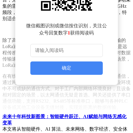
集的需求又较为迫切。网关还配备了WiFi功能，支持2.4GHz
频段，无论是作为AP还是STA模式，都能轻松接入网络，特
别适合工厂内部等WiFi覆盖广泛的区域。
微信截图识别或微信按住识别，关注公
众号回复数字
1
获得阅读码
除了高速的无线通信，该网关还具备低功耗、远距离传输的
LoRa通信能力。这一特性使得它在工业物联网中，尤其是远
程传感器数据采集方面，展现出独特的优势。对于那些对数据
传输速率要求不高，但追求长距离传输和低功耗运行的场景，
LoRa通信无疑是一个理想的选择。
确定
在有线通信领域，该网关同样表现出色。它支持以太网通信，
通过网线连接，不仅传输速度快，而且稳定性高，是工业环境
中不可或缺的通信方式。对于工厂内部网络环境良好，且设备
相对固定的场景，以太网通信无疑是首选。网关还提供了串口
通信功能，支持RS232、RS485等标准串口，能够与各种PLC
设备或其他工业设备无缝对接，实现近距离的数据传输。
未来十年科技新图景：智能硬件跃迁、AI赋能与网络无感化
这款工控PLC数据采集网关还兼容多种通信协议，如
变革
Modbus、OPC UA、S7及PPI等。这意味着它能够与不同品牌
本文将从智能硬件、AI 算法、未来网络、数字经济、安全体
和型号的PLC设备进行通信，极大地拓宽了其应用范围。无论