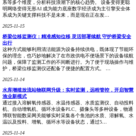
系等多个维度，分析科技浪潮下的核心趋势。 设备变得更聪
是老旧设备还是新型设备，都能通过这款网关实现高效的数据
明网络变得无形AI 成为能力底座数字经济成为主引擎安全体
采集与传输。
系成为关键支撑科技不是未来，而是现在正在发…
2025-11-15
桥梁位移监测仪：精准感知位移 灵活部署续航 守护桥梁安全
出行
这种方式能够利用清洁能源为设备持续供电，既体现了节能环
保的理念，也巧妙地解决了在市政供电不便场景下的设备续航
问题，保障了监测工作的不间断进行。为了便于现场操作与维
护，桥梁位移监测仪还配备了便捷的配置方式。 …
2025-11-14
水库增殖放流站物联网升级：实时监测，远程管控，开启智慧
渔业新模式
通过接入溶解氧传感器、水温传感器、水质监测仪、自动投料
机、自动增氧机、循环水设备PLC、摄像头等多种设备，物通
博联智能数采网关能够实时采集各个鱼池的水质、溶解氧、水
温以及投料、增氧、循环水等设备状态，通过5…
2025-11-14