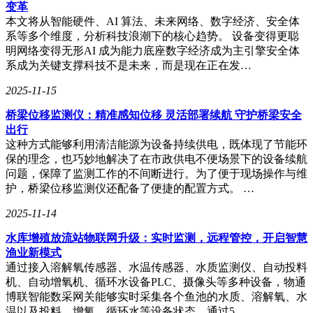
变革
在工艺创新方面，黎理明先生分享了源明杰如何通过材料、制
本文将从智能硬件、AI 算法、未来网络、数字经济、安全体
造流程、设计优化及技术整合四个维度，实现RFID标签高性
系等多个维度，分析科技浪潮下的核心趋势。 设备变得更聪
能与低成本的平衡。他提到，原材料供应商正开发新产品替代
明网络变得无形AI 成为能力底座数字经济成为主引擎安全体
传统材料，芯片厂商也在封装技术上不断创新，如晶圆级封装
系成为关键支撑科技不是未来，而是现在正在发…
和超薄芯片技术的应用，显著降低了封装成本并提升了散热效
率。源明杰通过智能化生产线和自主研发的技术整合，帮助客
2025-11-15
户从传统制造向智能制造转型，实现了生产效率的大幅提升和
桥梁位移监测仪：精准感知位移 灵活部署续航 守护桥梁安全
运营成本的降低。
出行
针对客户个性化需求与规模化生产的平衡，黎理明先生指出，
这种方式能够利用清洁能源为设备持续供电，既体现了节能环
源明杰投入软硬件人才，开发数据管理解决方案，满足客户对
保的理念，也巧妙地解决了在市政供电不便场景下的设备续航
数据管理的需求。同时，源明杰紧密配合客户的新产品开发，
问题，保障了监测工作的不间断进行。为了便于现场操作与维
测试新工艺与材料，量身定制生产设备，为客户提供降本增效
护，桥梁位移监测仪还配备了便捷的配置方式。 …
的支持。这种灵活的生产模式，使得源明杰能够在全球RFID
2025-11-14
产业格局中保持长期竞争优势。
水库增殖放流站物联网升级：实时监测，远程管控，开启智慧
访谈中，黎理明先生还特别提到了NFC技术在物联网领域的应
渔业新模式
用前景。NFC不仅能促进物联网设备的互联互通，还能提升安
通过接入溶解氧传感器、水温传感器、水质监测仪、自动投料
全性，丰富应用场景。他举例说，ACS即将推出的Wi-Fi NFC
机、自动增氧机、循环水设备PLC、摄像头等多种设备，物通
读写器，通过无线连网和云端服务器支持，为读写器及物联网
博联智能数采网关能够实时采集各个鱼池的水质、溶解氧、水
领域带来了革命性解决方案，推动了智能化决策和控制的发
温以及投料、增氧、循环水等设备状态，通过5…