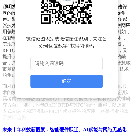
源明杰，作为智能卡与RFID标签解决方案的先行者，凭借深
厚的技术底蕴和创新精神，在推动行业前行中扮演着重要角
色。黎理明先生在访谈中首先探讨了RFID技术与NFC、传感
器技术的协同创新。他指出，多技术融合正不断拓展物联网应
用领域，从单一技术向多元化、智能化解决方案转变。例如，
在智慧供应链中，RFID标签结合温湿度传感器和GPS技术，
微信截图识别或微信按住识别，关注公
实现了冷链物流的全程状态可视化管理；在鞋服消费领域，
众号回复数字
1
获得阅读码
RFID超高频与NFC技术的结合，既满足了防伪验证需求，又
提升了盘点效率；智能消费产品端，NFC与生物传感器的融
合，为智能包装和可穿戴设备带来了全新的交互体验；智慧城
市基础设施中，无源UHF RFID、环境传感器与NFC交互技术
的集成，优化了资源回收效率。
确定
面对多技术融合带来的挑战，黎理明先生强调，未来RFID技
术的发展将依赖于新技术的突破和成本控制的优化。标签设计
需考虑传感器数据处理能力，能量收集技术等也将成为关键研
究方向。同时，推动RAIN RFID与NFC的硬件兼容，以及嵌
入式AI芯片和环保型RFID/传感器标签的应用，将是行业的重
要发展趋势。
未来十年科技新图景：智能硬件跃迁、AI赋能与网络无感化