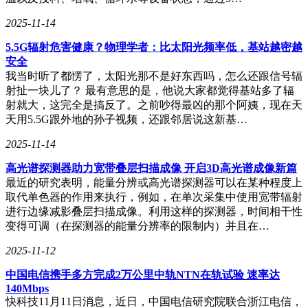
展。
2025-11-14
面对国际竞争和同质化压力，黎理明先生表示，源明杰通过技
术创新构建护城河，寻找差异化路径和商业模式转变。公司从
5.5G辐射危害健康？物理学者：比太阳光频率低，基站越密越
横向发展模式转变为纵向发展管理模式，精细化、专项化，专
安全
注于RFID行业应用领域。每个技术组从技术基础研究到产品
我当时听了都愣了，太阳光那不是好东西吗，怎么还跟信号辐
应用实现，都配备了专业的软硬件、气电及工艺工程师，确保
射扯一块儿了？ 最有意思的是，他说大家都觉得基站多了辐
技术环节有标准、有验证。源明杰不断完善产品管理体系，推
射就大，这完全是搞反了。之前吵得最凶的那个阿姨，现在天
动技术迭代和创新产品上市，为客户提供持续的服务和支持。
天用5.5G跟外地的孙子视频，还跟邻居说这新基…
深圳市物联网产业协会自成立以来，为深圳市物联网产业的高
2025-11-14
质量发展做出了显著贡献。协会通过举办IOTE国际物联网博
高光谱探测器助力宽带叠层扫描成像 开启3D高光谱成像新篇
览会、搭建行业需求对接平台、组织行业峰会等活动，全面提
最近的研究表明，能量分辨或高光谱探测器可以在某种程度上
升了深圳物联网产业的影响力，激发了市场活力，促进了从业
取代单色器的作用来执行，例如，在单次采集中使用宽带辐射
人员素质的提升，构建了会员与名企的学习及合作渠道，发布
进行边缘减影叠层扫描成像。利用这样的探测器，时间相干性
了多份行业调研报告和团体标准，为深圳市物联网产业的快速
变得可调（在探测器的能量分辨率的限制内）并且在…
发展奠定了坚实基础。
2025-11-12
中国电信携手多方完成2万公里中轨NTN在轨试验 速率达
140Mbps
快科技11月11日消息，近日，中国电信研究院联合浙江电信，