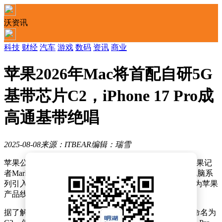
沃资讯
科技
财经
汽车
游戏
数码
资讯
商业
苹果2026年Mac将首配自研5G
基带芯片C2，iPhone 17 Pro成
高通基带绝唱
2025-08-08
来源：ITBEAR
编辑：瑞雪
苹果公司在5G技术的推进上迈出了重要一步，据知名苹果记
者Mark Gurman的最新爆料，苹果计划在2026年为Mac电脑系
列引入自研的5G基带芯片。这一创新将使得Mac电脑成为苹果
产品线中首款支持5G网络连接的设备。
据了解，这款即将搭载于Mac电脑的新一代基带芯片被命名为