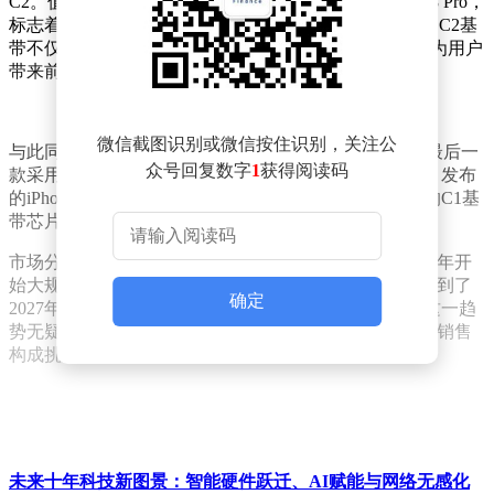
C2。值得注意的是，C2基带芯片将首先亮相于iPhone 18 Pro，
标志着苹果首次在其Pro系列机型中采用自研基带技术。C2基
带不仅支持5G毫米波，还具备高达6Gbps的下行速度，为用户
带来前所未有的网络体验。
微信截图识别或微信按住识别，关注公
与此同时，这一消息也意味着iPhone 17 Pro将成为苹果最后一
众号回复数字
1
获得阅读码
款采用高通基带芯片的旗舰手机。据悉，即将在今年9月发布
的iPhone 17系列中，仅有iPhone 17 Air搭载了苹果自研的C1基
带芯片，其余三款机型仍将继续使用高通基带。
市场分析师郭明錤预测，苹果自研5G基带芯片将从2026年开
始大规模出货，预计出货量将达到9000万至1.1亿颗。而到了
确定
2027年，这一数字有望进一步增长至1.6亿至1.8亿颗。这一趋
势无疑将对高通等5G芯片供应商的市场地位和专利许可销售
构成挑战。
未来十年科技新图景：智能硬件跃迁、AI赋能与网络无感化