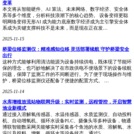
变革
本文将从智能硬件、AI 算法、未来网络、数字经济、安全体
系等多个维度，分析科技浪潮下的核心趋势。 设备变得更聪
明网络变得无形AI 成为能力底座数字经济成为主引擎安全体
系成为关键支撑科技不是未来，而是现在正在发…
2025-11-15
桥梁位移监测仪：精准感知位移 灵活部署续航 守护桥梁安全
出行
这种方式能够利用清洁能源为设备持续供电，既体现了节能环
保的理念，也巧妙地解决了在市政供电不便场景下的设备续航
问题，保障了监测工作的不间断进行。为了便于现场操作与维
护，桥梁位移监测仪还配备了便捷的配置方式。 …
2025-11-14
水库增殖放流站物联网升级：实时监测，远程管控，开启智慧
渔业新模式
通过接入溶解氧传感器、水温传感器、水质监测仪、自动投料
机、自动增氧机、循环水设备PLC、摄像头等多种设备，物通
博联智能数采网关能够实时采集各个鱼池的水质、溶解氧、水
温以及投料、增氧、循环水等设备状态，通过5…