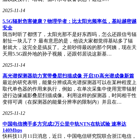
2025-11-14
5.5G辐射危害健康？物理学者：比太阳光频率低，基站越密越
安全
我当时听了都愣了，太阳光那不是好东西吗，怎么还跟信号辐
射扯一块儿了？ 最有意思的是，他说大家都觉得基站多了辐
射就大，这完全是搞反了。之前吵得最凶的那个阿姨，现在天
天用5.5G跟外地的孙子视频，还跟邻居说这新基…
2025-11-14
高光谱探测器助力宽带叠层扫描成像 开启3D高光谱成像新篇
最近的研究表明，能量分辨或高光谱探测器可以在某种程度上
取代单色器的作用来执行，例如，在单次采集中使用宽带辐射
进行边缘减影叠层扫描成像。利用这样的探测器，时间相干性
变得可调（在探测器的能量分辨率的限制内）并且在…
2025-11-12
中国电信携手多方完成2万公里中轨NTN在轨试验 速率达
140Mbps
快科技11月11日消息，近日，中国电信研究院联合浙江电信，