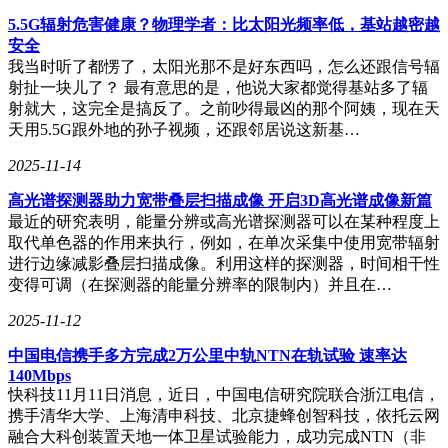
5.5G辐射危害健康？物理学者：比太阳光频率低，基站越密越
安全
我当时听了都愣了，太阳光那不是好东西吗，怎么还跟信号辐
射扯一块儿了？ 最有意思的是，他说大家都觉得基站多了辐
射就大，这完全是搞反了。之前吵得最凶的那个阿姨，现在天
天用5.5G跟外地的孙子视频，还跟邻居说这新基…
2025-11-14
高光谱探测器助力宽带叠层扫描成像 开启3D高光谱成像新篇
最近的研究表明，能量分辨或高光谱探测器可以在某种程度上
取代单色器的作用来执行，例如，在单次采集中使用宽带辐射
进行边缘减影叠层扫描成像。利用这样的探测器，时间相干性
变得可调（在探测器的能量分辨率的限制内）并且在…
2025-11-12
中国电信携手多方完成2万公里中轨NTN在轨试验 速率达
140Mbps
快科技11月11日消息，近日，中国电信研究院联合浙江电信，
携手清华大学、上海清申科技、北京捷蜂创智科技，依托云网
融合大科创装置天地一体卫星试验能力，成功完成NTN（非