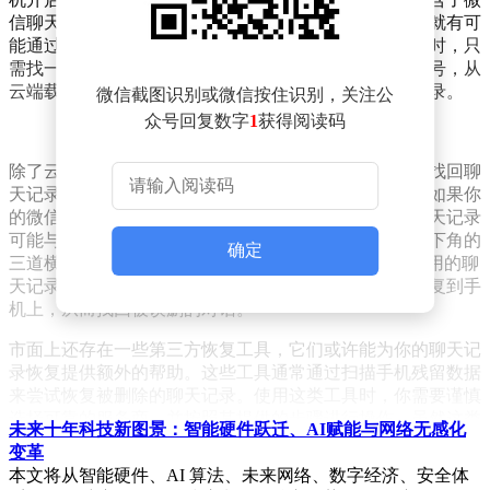
信聊天记录，且备份时间在聊天记录删除之前，那么你就有可
能通过恢复云端备份来找回误删的聊天记录。具体操作时，只
需找一部已恢复出厂设置或新手机，登录你的云服务账号，从
云端载入备份数据，即可找回相应时间段的微信聊天记录。
微信截图识别或微信按住识别，关注公
众号回复数字
1
获得阅读码
除了云端备份，你还可以尝试从其他同步登录的设备上找回聊
天记录。微信支持多设备同步登录，包括平板和电脑。如果你
的微信同时在其他设备上登录过，那么这些设备上的聊天记录
可能与手机上的同步。以电脑为例，你可以打开微信左下角的
确定
三道横线菜单，选择“迁移与备份”功能，查看是否有可用的聊
天记录备份。如果有，你可以选择将备份的聊天记录恢复到手
机上，从而找回被误删的对话。
市面上还存在一些第三方恢复工具，它们或许能为你的聊天记
录恢复提供额外的帮助。这些工具通常通过扫描手机残留数据
来尝试恢复被删除的聊天记录。使用这类工具时，你需要谨慎
选择可靠的服务商，并按照其提供的步骤进行操作。虽然这类
未来十年科技新图景：智能硬件跃迁、AI赋能与网络无感化
方法并非万无一失，但在某些情况下，它们确实能够帮助用户
变革
找回误删的重要信息。
本文将从智能硬件、AI 算法、未来网络、数字经济、安全体