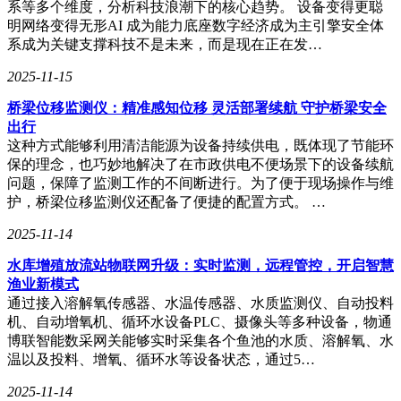
系等多个维度，分析科技浪潮下的核心趋势。 设备变得更聪
明网络变得无形AI 成为能力底座数字经济成为主引擎安全体
被误删的微信聊天记录并非无法挽回。通过检查云端备份、从
系成为关键支撑科技不是未来，而是现在正在发…
其他同步设备找回或借助第三方恢复工具，你都有可能找回那
2025-11-15
些珍贵的对话记忆。当然，每种方法都有其适用条件和限制，
你需要根据自己的实际情况选择最合适的方式。记住，及时备
桥梁位移监测仪：精准感知位移 灵活部署续航 守护桥梁安全
份和谨慎操作是预防聊天记录丢失的最佳策略。
出行
这种方式能够利用清洁能源为设备持续供电，既体现了节能环
保的理念，也巧妙地解决了在市政供电不便场景下的设备续航
问题，保障了监测工作的不间断进行。为了便于现场操作与维
护，桥梁位移监测仪还配备了便捷的配置方式。 …
2025-11-14
水库增殖放流站物联网升级：实时监测，远程管控，开启智慧
渔业新模式
通过接入溶解氧传感器、水温传感器、水质监测仪、自动投料
机、自动增氧机、循环水设备PLC、摄像头等多种设备，物通
博联智能数采网关能够实时采集各个鱼池的水质、溶解氧、水
温以及投料、增氧、循环水等设备状态，通过5…
2025-11-14