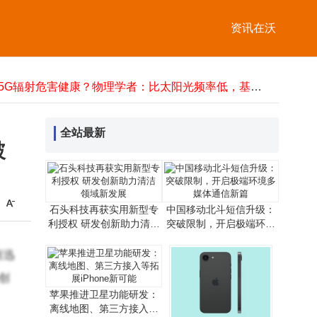
爱立信完成上行L4S技术测试，为5G时延敏感业务提供网络支撑
未来十年科技新图景：智能硬件跃迁、AI赋能与网络无感化变革
资讯在沃
桥梁位移监测仪：精准感知位移 灵活部署续航 守护桥梁安全出行
水库增殖放流站物联网升级：实时监测，远程管控，开启智慧渔业新模式
5.5G辐射危害健康？物理学者：比太阳光频率低，基站越密越安全
高光谱探测器助力宽带叠层扫描成像 开启3D高光谱成像新篇
中国电信携手多方完成2万公里中轨NTN在轨试验 速率达140Mbps
NAND闪存供应告急价格半年翻倍，群联电子聚焦高利润企业客户
全站最新
万卡AI集群：算力变革下数据中心建设逻辑、系统瓶颈与交付模式之变
破
中国移动北斗短信升级新突破：无网也能畅发文字语音图片 应急通信添利器
爱立信完成上行L4S技术测试，为5G时延敏感业务提供网络支撑
未来十年科技新图景：智能硬件跃迁、AI赋能与网络无感化变革
石头科技再获实用新型专
中国移动北斗短信升级：
利授权 研发创新助力清洁
突破限制，开启极端环境
领域新发展
多媒体通信新篇
而迅
创
苹果推进卫星功能研发：
离线地图、第三方接入等