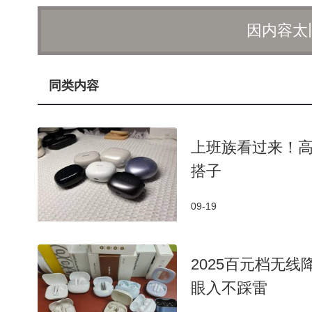
专业办公应用携手，将AI能力注入到更多办公和创作场
因内容太
业版的AI贴图等功能，共同构建了一个更加开放、协同
除了强大的AI能力，华为MatePad Air 2
护眼云晰柔光屏。早在2023年，华为就将柔光屏技
同类内容
不佳的问题。2024年，华为进一步推出了云晰柔光
体验。而这一次的全新“超清护眼云晰柔光屏”则采用
上班族看过来！
视觉体验。
搭子
华为MatePad Air 2025款将以AI为核
究竟会带来哪些惊喜？让我们共同期待8月15日华为
09-19
2025百元档无
眼入不踩雷