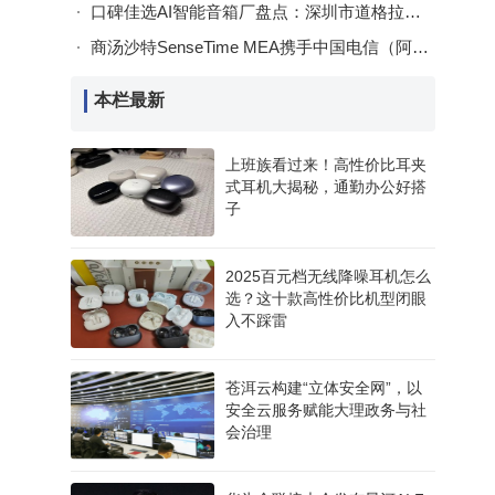
口碑佳选AI智能音箱厂盘点：深圳市道格拉斯科技凭实力与认证脱颖而出
商汤沙特SenseTime MEA携手中国电信（阿联酋） 共推阿曼智慧城市数字化转型
本栏最新
上班族看过来！高性价比耳夹
式耳机大揭秘，通勤办公好搭
子
2025百元档无线降噪耳机怎么
选？这十款高性价比机型闭眼
入不踩雷
苍洱云构建“立体安全网”，以
安全云服务赋能大理政务与社
会治理