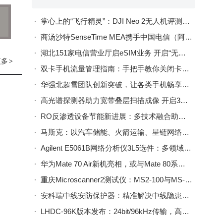
映专
掌心上的“飞行精灵”：DJI Neo 2无人机评测，开启便捷Vlog新体验
商汤沙特SenseTime MEA携手中国电信（阿联酋） 共启阿曼智慧城市与数字化转型新篇
超清
湖北151家电信营业厅启eSIM业务 开启“无卡”通信智能新体验
体验
更多
>
双卡手机流量管理指南：手把手教你关闭卡2流量，轻松掌控网络使用
级
华强北超雪团队创新突破，让各类手机畅享eSIM便捷通信新体验
适的
高光谱探测器助力宽带叠层扫描成像 开启3D高光谱成像新篇
RO反渗透设备节能新进展：多技术融合助力水处理更经济可持续
新品
马斯克：以汽车储能、火箭运输、星链网络铺就人类火星移民之路
Agilent E5061B网络分析仪3L5选件：多领域适配，高频精密测量利器
华为Mate 70 Air新机亮相，或与Mate 80系列联手“叫板”iPhone 17系列
重庆Microscanner2测试仪：MS2-100与MS-POE，网络物理层检测的实用帮手
安科瑞中线安防保护器：精准解决中线隐患，为多场景用电筑牢安全防线
LHDC-96K版本发布：24bit/96kHz传输，高音质与兼容性兼得，推动蓝牙音频升级