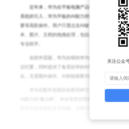
近年来，华为在平板电脑产品中系统性地融入了A
系统的引入，华为平板的AI能力得到了显著提升。小艺
要等高阶操作。用户只需点击AI键，小艺便能自动分
本、图片、文档的拖拽处理，包括总结、翻译、日程
专业助手。
在软件层面，华为自研的华为笔记App也展现了
关注公众
议纪要，同时提供了备受好评的AI字迹调整功能。近
化，无需额外操作。AI智能摘要功能能够一键快速提
华为在配件层面的创新同样引人注目。HUAWEI M
AI能力的“魔法棒”。单击笔尾智慧键可以唤起小艺
则可开启语音转文字功能，为用户带来了更加便捷的
在应用生态层面，鸿蒙5系统让多款鸿蒙电脑版同款