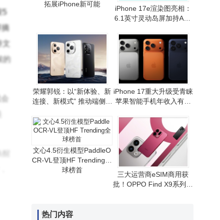
拓展iPhone新可能
iPhone 17e渲染图亮相：
5
6.1英寸灵动岛屏加持A19
屏摘
芯片 性价比路线或延续
持文
候的
荣耀郭锐：以“新体验、新
iPhone 17重大升级受青睐
成会
连接、新模式” 推动端侧AI
苹果智能手机年收入有望
走向全球消费市场
重现增长态势
美
文心4.5衍生模型PaddleO
唤醒
CR-VL登顶HF Trending全
，
球榜首
三大运营商eSIM商用获
批！OPPO Find X9系列首
发，无卡通信时代拉开序
幕
版等
热门内容