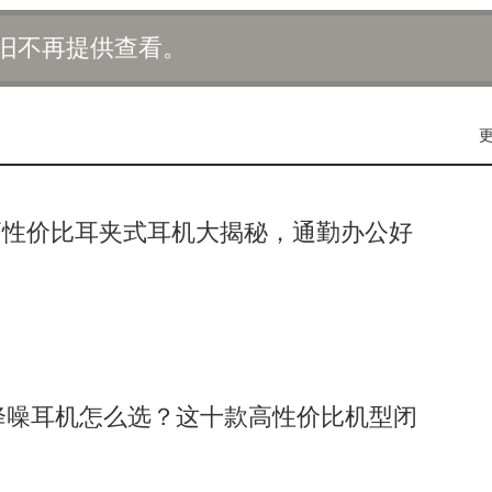
景中。WPS的一键生成PPT、万兴脑图的AI生成思维导图、剪
旧不再提供查看。
的AI生态格局。
025款在屏幕技术上也实现了新的突破。据悉，新品有望搭载全新一代的
术大规模应用于大众平板，解决了强光下屏幕眩光、反光以及书写
屏，引入了纳米抗反射涂层，实现了抗眩光、抗反射、抗指纹的3A
了更高精度的纳米蚀刻工艺，为用户提供了更加高清、细腻、舒
高性价比耳夹式耳机大揭秘，通勤办公好
心驱动力，以柔光屏为完美载体，为用户带来全新的平板生产力体验。这款
夏季新品大咖秀的到来。
线降噪耳机怎么选？这十款高性价比机型闭