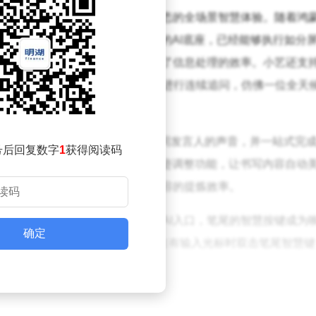
I技术，为用户带来了从系统到生态的全场景智慧体验。随着鸿蒙
，这一系统级AI助手，凭借强大的AI底座，已经能够执行如分
屏并迅速生成内容摘要，极大提高了信息处理的效率。小艺还支
提取等功能，甚至能基于文档内容进行连续追问，仿佛一位全天
AI技术的持续进化。它能够区分不同发言人的声音，并一站式完
号后回复数字
1
获得阅读码
期，华为笔记更是推出了实时AI字迹调整功能，让书写内容自动
取笔记要点，极大地提升了会议内容的提炼效率。
-Pencil Pro手写笔上搭载了快捷AI入口，笔尾的智慧按键成为
确定
，实现打开应用、查询日程等操作；在有输入光标时双击笔尾智慧键
智慧体验。
应用登陆华为平板，并与WPS Office、万兴脑图、剪映专业