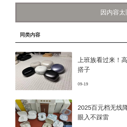
作实现互利共赢。建立常态化交流合作机制也成为讨论
因内容太
持续交流与合作。
此次会议意义重大，不仅充分展示了北京邮电大
同类内容
拓展对外合作、加强TISC中心协作网络建设创造了有
在知识产权创造、运用与保护等环节的建设提供有力支
人才培养、学科建设以及科研服务迈向新的高度。
上班族看过来！
搭子
09-19
2025百元档无
眼入不踩雷