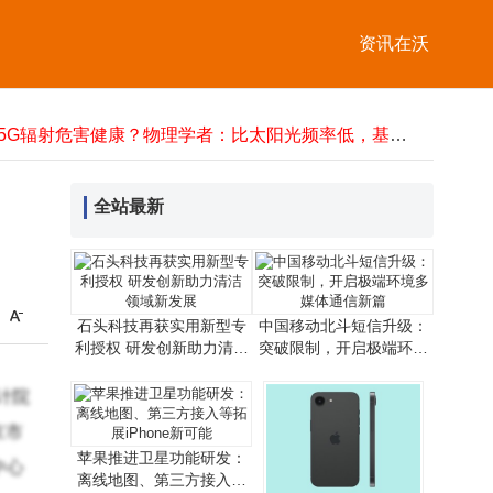
爱立信完成上行L4S技术测试，为5G时延敏感业务提供网络支撑
资讯在沃
未来十年科技新图景：智能硬件跃迁、AI赋能与网络无感化变革
桥梁位移监测仪：精准感知位移 灵活部署续航 守护桥梁安全出行
水库增殖放流站物联网升级：实时监测，远程管控，开启智慧渔业新模式
5.5G辐射危害健康？物理学者：比太阳光频率低，基站越密越安全
高光谱探测器助力宽带叠层扫描成像 开启3D高光谱成像新篇
中国电信携手多方完成2万公里中轨NTN在轨试验 速率达140Mbps
全站最新
NAND闪存供应告急价格半年翻倍，群联电子聚焦高利润企业客户
万卡AI集群：算力变革下数据中心建设逻辑、系统瓶颈与交付模式之变
中国移动北斗短信升级新突破：无网也能畅发文字语音图片 应急通信添利器
爱立信完成上行L4S技术测试，为5G时延敏感业务提供网络支撑
未来十年科技新图景：智能硬件跃迁、AI赋能与网络无感化变革
石头科技再获实用新型专
中国移动北斗短信升级：
利授权 研发创新助力清洁
突破限制，开启极端环境
领域新发展
多媒体通信新篇
计院
京市
苹果推进卫星功能研发：
中心
离线地图、第三方接入等