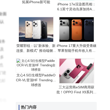
拓展iPhone新可能
iPhone 17e渲染图亮相：
6.1英寸灵动岛屏加持A19
全面
芯片 性价比路线或延续
的认
服务
荣耀郭锐：以“新体验、新
iPhone 17重大升级受青睐
以及
连接、新模式” 推动端侧AI
苹果智能手机年收入有望
走向全球消费市场
重现增长态势
众多
也
”建
文心4.5衍生模型PaddleO
CR-VL登顶HF Trending全
北邮
球榜首
三大运营商eSIM商用获
批！OPPO Find X9系列首
发，无卡通信时代拉开序
面临
幕
热门内容
过合