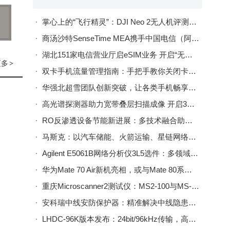
间的
掌心上的“飞行精灵”：DJI Neo 2无人机评测，开启便捷Vlog新体验
商汤沙特SenseTime MEA携手中国电信（阿联酋） 共启阿曼智慧城市与数字化转型新篇
一步
湖北151家电信营业厅启eSIM业务 开启“无卡”通信智能新体验
更多
>
大学
双卡手机流量管理指南：手把手教你关闭卡2流量，轻松掌控网络使用
学科
华强北超雪团队创新突破，让各类手机畅享eSIM便捷通信新体验
高光谱探测器助力宽带叠层扫描成像 开启3D高光谱成像新篇
RO反渗透设备节能新进展：多技术融合助力水处理更经济可持续
马斯克：以汽车储能、火箭运输、星链网络铺就人类火星移民之路
Agilent E5061B网络分析仪3L5选件：多领域适配，高频精密测量利器
华为Mate 70 Air新机亮相，或与Mate 80系列联手“叫板”iPhone 17系列
重庆Microscanner2测试仪：MS2-100与MS-POE，网络物理层检测的实用帮手
安科瑞中线安防保护器：精准解决中线隐患，为多场景用电筑牢安全防线
LHDC-96K版本发布：24bit/96kHz传输，高音质与兼容性兼得，推动蓝牙音频升级