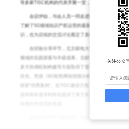
等多家TISC机构的代表齐聚一堂，共同为TISC的未
会议伊始，与会人员一同走进国家5G产业知识
了解了5G领域知识产权运营的最新成果以及未来的发
识，也为后续的交流讨论奠定了基础。
在经验分享环节，北京邮电大学知识产权信息服
领域的实践探索与丰硕成果。北邮知服中心通过开展“
关注公众
多方协调机制构建等方面取得了显著成效。其中，创立
目光。凭借《6G智简网络情报分析报告》等优秀成果，该
斩获“优秀案例”。在TISC建设方面，中心探索的“三
设和高价值专利转化提供了有力支持。这些成绩得到
加强合作交流的意愿。
自由讨论环节气氛热烈，与会代表围绕TISC建
的共同难题，如资源整合、服务模式创新等；同时，