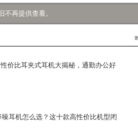
的热点话题，大家希望通过建立长效机制，促进各TISC机构之
旧不再提供查看。
学在知识产权信息服务方面的深厚底蕴和强大实力，也为该校进
利条件。通过与各TISC机构的深入交流与合作，将为北京邮电
撑，助力学校在产业生态建设中发挥更大作用，推动“双一流”
高性价比耳夹式耳机大揭秘，通勤办公好
线降噪耳机怎么选？这十款高性价比机型闭