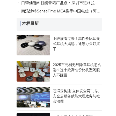
口碑佳选AI智能音箱厂盘点：深圳市道格拉斯科技凭实力与认证脱颖而出
商汤沙特SenseTime MEA携手中国电信（阿联酋） 共推阿曼智慧城市数字化转型
本栏最新
上班族看过来！高性价比耳夹
式耳机大揭秘，通勤办公好搭
子
2025百元档无线降噪耳机怎么
选？这十款高性价比机型闭眼
入不踩雷
苍洱云构建“立体安全网”，以
安全云服务赋能大理政务与社
会治理