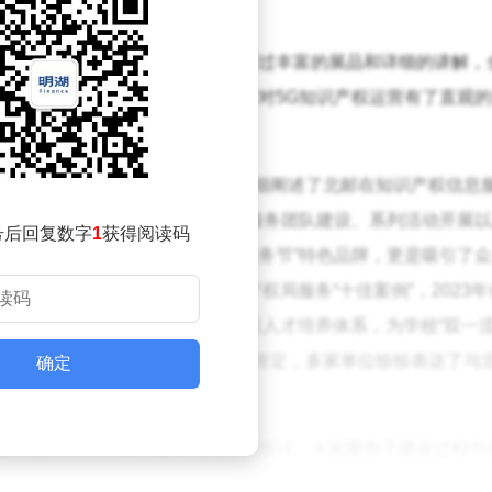
来发展出谋划策。
产权运营中心展厅。在这里，大家通过丰富的展品和详细的讲解，
展趋势。这一参观环节不仅让大家对5G知识产权运营有了直观
务中心负责人王茜成为焦点。她详细阐述了北邮在知识产权信息
四模块”实践，在战略情报服务、服务团队建设、系列活动开展
号后回复数字
1
获得阅读码
的“北京邮电大学知识产权信息服务节”特色品牌，更是吸引了
中心在2024年荣获国家知识产权局服务“十佳案例”，2023年
递进、三融合、三提升”高校知识产权人才培养体系，为学校“双一流
了上级领导和与会人员的一致高度肯定，多家单位纷纷表达了与
确定
设过程中的诸多关键问题展开了深入探讨。大家聚焦于建设过程中
也积极探讨各单位间资源共享与优势互补的可能性，思考如何通