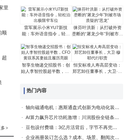
理智能与机器人成关键
华为等巨头入股
家里
雷军展示小米YU7新技
徕芬叶洪新：从打破外资
的顺
能：车外语音指令，轻松
垄断的“屠龙少年”到被市场
泊出极限窄车位
质疑的“恶龙”
。超
智享生物递交招股书：创
恒安标准人寿高层变动：
始人李智控股超半数，CF
郑艺卸任董事长，大卫·穆
O黄琼系其妻姐且履历亮眼
耶代行职责
果
热门内容
。
轴向磁通电机：惠斯通盘式创新为电动化装备开启高效紧凑新动力篇章
AI算力飙升芯片功耗激增：川润股份全链条液冷技术引领绿色散热新方向
豆包设付费墙：3亿月活背后，字节不再兜底免费算力账单
更多
>
企业画册装订怎么选？成本、场景、翻阅次数全解析，教你避坑选对方案