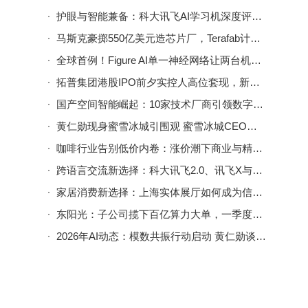
护眼与智能兼备：科大讯飞AI学习机深度评测，为孩子选对学习好帮手
马斯克豪掷550亿美元造芯片厂，Terafab计划剑指全球芯片产能巅峰
全球首例！Figure AI单一神经网络让两台机器人默契协作完成卧室清理
拓普集团港股IPO前夕实控人高位套现，新布局能否化解资本压力存疑
国产空间智能崛起：10家技术厂商引领数字孪生迈向智能决策新阶段
黄仁勋现身蜜雪冰城引围观 蜜雪冰城CEO朋友圈妙语回应显卡散热梗
咖啡行业告别低价内卷：涨价潮下商业与精品边界重塑新局
跨语言交流新选择：科大讯飞2.0、讯飞X与谷歌翻译机，哪款更适合你？
家居消费新选择：上海实体展厅如何成为信任重建的“破局点”
东阳光：子公司揽下百亿算力大单，一季度净利润却同比大幅下滑57%
2026年AI动态：模数共振行动启动 黄仁勋谈就业 中国移动推AI-eSIM新品