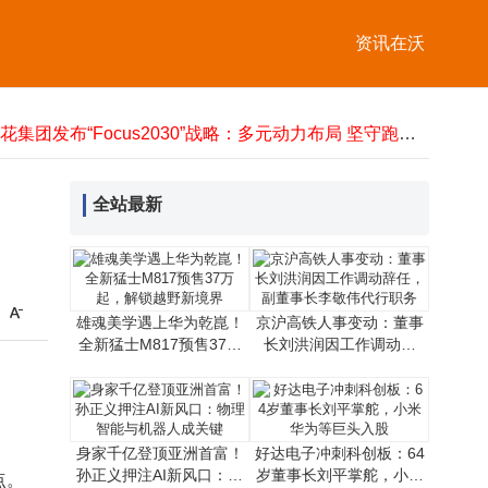
雷军展示小米YU7新技能：车外语音指令，轻松泊出极限窄车位
从青年到银发：2026中国三代人消费图谱，解码“该省省该花花”新智慧
资讯在沃
段永平5月28日增持泡泡玛特H股 持股比例由5.69%升至6.04%
2026上海启动仪式策划服务商TOP8揭晓！企业服务监测+口碑调研权威榜单
莲花集团发布“Focus2030”战略：多元动力布局 坚守跑车基因谋新发展
晶科能源CEO曹海云首亮相：以“CLASS”模型推进本土制造，引领光伏新征程
孙正义身家破千亿美元重返亚洲首富 软银中国成其投资关键抓手
孙正义身家超千亿重返亚洲首富 软银中国深耕中国市场助力财富跃升
全站最新
特斯拉网页端行车记录仪查看工具上线：加密守护隐私 本地解码更安心
雄魂美学遇上华为乾崑！
京沪高铁人事变动：董事
全新猛士M817预售37万
长刘洪润因工作调动辞
起，解锁越野新境界
任，副董事长李敬伟代行
职务
身家千亿登顶亚洲首富！
好达电子冲刺科创板：64
孙正义押注AI新风口：物
岁董事长刘平掌舵，小米
点。