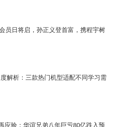
ime会员日将启，孙正义登首富，携程宇树
深度解析：三款热门机型适配不同学习需
”再应验：华谊兄弟八年巨亏80亿跌入预