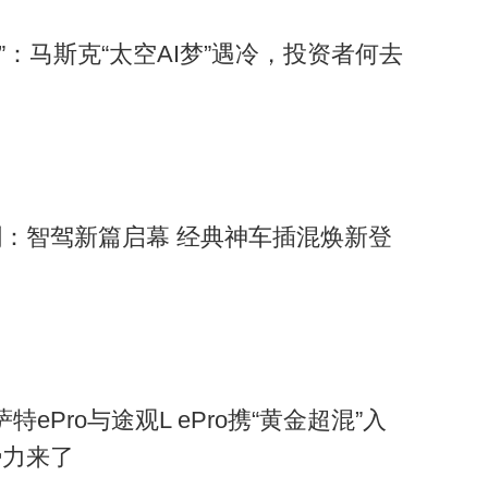
跳水”：马斯克“太空AI梦”遇冷，投资者何去
：智驾新篇启幕 经典神车插混焕新登
萨特ePro与途观L ePro携“黄金超混”入
势力来了