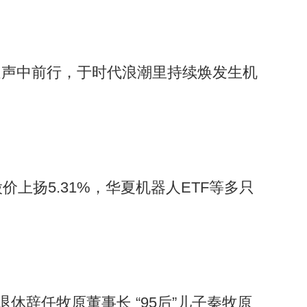
疑声中前行，于时代浪潮里持续焕发生机
价上扬5.31%，华夏机器人ETF等多只
退休辞任牧原董事长 “95后”儿子秦牧原