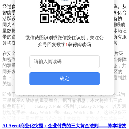
经过多年布局，三星构建起覆盖智能终端的完整生态矩阵。从
智能手机到智能手表，从平板电脑到物联网家电，超过20亿台
活跃设备通过SmartThings平台实现无缝互联。这种跨设备协
同为AI提供了多维数据支撑：例如Galaxy Watch监测的睡眠质
量数据，可联动手机日历自动优化次日行程安排；智能冰箱记
录的食材消耗情况，能通过电视屏幕推送个性化菜谱。所有服
微信截图识别或微信按住识别，关注公
务均在后台静默运行，只在用户需要时主动呈现解决方案。
众号回复数字
1
获得阅读码
在安全架构方面，三星采用Knox多层级防护体系，从芯片级
加密到云端传输全程守护用户隐私。这种开放协作与安全保障
的双重机制，使得超过1000家合作伙伴能够安全接入生态，共
同开发创新应用。卢泰文特别强调，在AI竞争进入深水区的
当下，技术领先性已非唯一标准，能否建立用户信任才是制胜
确定
关键。
即将于7月22日在伦敦揭幕的Galaxy Unpacked发布会，将成为
三星展示AI战略的重要舞台。据可靠消息，本次将推出三款
折叠屏新机——Galaxy Z Fold 8系列与Galaxy Z Flip 8，以及两
款智能手表Galaxy Watch 9和Galaxy Watch Ultra 2。这些设备不
仅延续了三星在屏幕形态创新上的优势，更将深度集成新一代
AI服务，通过可折叠形态带来的交互变革，重新定义移动终
AI Agent商业化突围：企业付费的三大黄金法则——降本增效