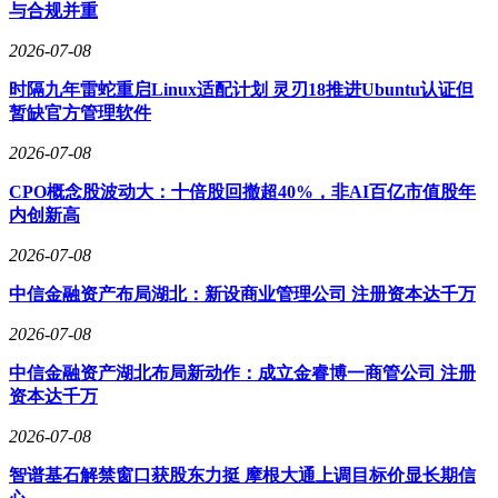
端的使用体验。
与合规并重
行业观察人士指出，三星此次战略布局凸显两大趋势：一是通
2026-07-08
过硬件形态创新为AI提供更丰富的应用场景，二是借助生态
时隔九年雷蛇重启Linux适配计划 灵刃18推进Ubuntu认证但
协同构建差异化竞争优势。随着发布会临近，市场对三星如何
暂缺官方管理软件
将折叠屏与AI技术深度融合充满期待，这场科技盛宴或将重
新划定高端智能设备市场的竞争格局。
2026-07-08
CPO概念股波动大：十倍股回撤超40%，非AI百亿市值股年
内创新高
2026-07-08
中信金融资产布局湖北：新设商业管理公司 注册资本达千万
2026-07-08
中信金融资产湖北布局新动作：成立金睿博一商管公司 注册
资本达千万
2026-07-08
智谱基石解禁窗口获股东力挺 摩根大通上调目标价显长期信