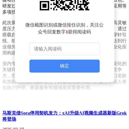
研发过程中，团队攻克了微型驱动器集成、轻量化材料应用等
多项技术难题。
此次展示的灵巧手原型具备12个主动自由度，指尖集成高灵敏
微信截图识别或微信按住识别，关注公
度压力传感器，可实时感知接触物体的材质与受力情况。通过
众号回复数字
1
获得阅读码
搭载自主研发的运动控制算法，机械手在测试中完成了穿针引
线、组装电子元件等精细操作，其动作流畅度与精准度达到行
业领先水平。相关技术已申请多项国际专利，为后续商业化应
用构建技术壁垒。
业内专家指出，灵巧手技术是服务型机器人实现真正智能化的
确定
关键环节。小米此次突破不仅提升自身在机器人领域的竞争
力，也为消费级机器人市场带来新的发展可能。随着人口老龄
化加剧与劳动力成本上升，具备精细操作能力的服务机器人将
在医疗护理、家庭服务等领域发挥重要作用。
马斯克借Sora停用契机发力：xAI升级AI视频生成器新版Grok
将登场