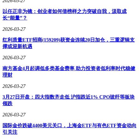
2026-03-27
以任正非为镜：创业者如何借榜样之力突破自我，汲取成
长“能量”？
2026-03-27
红利质量ETF招商(159209)获资金连续20日加仓，三重逻辑支
撑或迎新机遇
2026-03-27
南方基金4月起调低多类基金费率 助力投资者低利率时代稳健
理财
2026-03-27
3月27日开盘：四大指数齐走低 沪指跌近1% CPO玻纤等板块
领跌
2026-03-27
国际金价跌破4400美元关口，上海金ETF与有色ETF资金动向
引关注