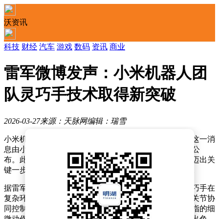
沃资讯
科技
财经
汽车
游戏
数码
资讯
商业
雷军微博发声：小米机器人团
队灵巧手技术取得新突破
2026-03-27
来源：天脉网
编辑：瑞雪
小米机器人团队在灵巧手技术研发领域取得重要突破，这一消
息由小米集团董事长兼CEO雷军通过个人社交平台对外公
布。此次进展标志着小米在智能机器人核心部件研发上迈出关
键一步，为未来服务型机器人的功能拓展奠定技术基础。
据雷军介绍，团队通过创新机械结构设计，成功实现灵巧手在
复杂环境下的精准操作能力。该技术突破主要集中于多关节协
同控制与触觉反馈系统优化，使机械手能够模拟人类手指的细
微动作，在抓取易碎物品、操作精密工具等场景中表现出色。