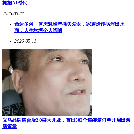
机。然而，部分操作者仍存在侥幸心理，忽视潜在风险。这些
拥抱AI时代
案例为所有无人机从业者敲响警钟：必须严格遵守空域管理规
定，在铁路、机场等重点区域飞行前需履行审批手续。
2026-05-11
公共安全需要全社会共同维护。无人机爱好者与从业者应主动
命运多舛！何庆魁晚年痛失爱女，家族遗传病浮出水
学习相关法规，提升安全意识；普通民众发现违规飞行行为也
面，人生坎坷令人唏嘘
应及时举报。只有每个人都成为安全规则的践行者，才能构建
2026-05-11
安全有序的出行环境，让科技创新真正服务于社会发展。
义乌品牌集合店2.0盛大开业，首日503个集装箱订单开启出海
新篇章