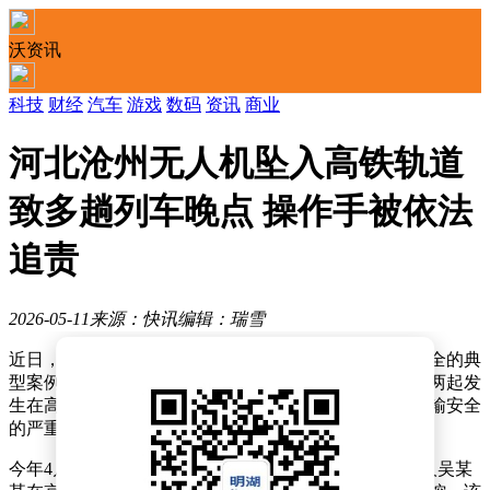
沃资讯
科技
财经
汽车
游戏
数码
资讯
商业
河北沧州无人机坠入高铁轨道
致多趟列车晚点 操作手被依法
追责
2026-05-11
来源：快讯
编辑：瑞雪
近日，公安部通报了多起因无人机操作不当危及铁路安全的典
型案例，引发社会对无人机飞行规范的广泛关注。其中两起发
生在高铁沿线的案件，凸显了无人机违规飞行对铁路运输安全
的严重威胁。
今年4月，河北省沧州市境内发生一起惊险事故。当事人吴某