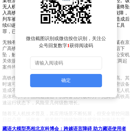
某在京沪高铁沿线使用无人机喷洒农药时，设备突然失控。该
无人机先从铁路高架桥下穿越，随后上升至桥面区域，最终坠
入高铁轨道。恰逢G15次列车经过，撞击导致车辆设备故障，
列车被迫紧急停车32分钟。此次事故还引发连锁反应，造成后
续63趟列车晚点。经调查，吴某某因涉嫌过失损坏交通工具
罪，已被公安机关依法采取刑事强制措施。
微信截图识别或微信按住识别，关注公
无独有偶，广东省韶关市也发生类似事件。同月，曾某某在京
众号回复数字
1
获得阅读码
广高铁沿线操控无人机施肥时，设备违法飞越铁路线路后下
坠，触碰接触网导致设备受损，所幸未造成人员伤亡。公安机
关依据相关法规，对曾某某处以行政拘留7日的处罚。这两起
案件均暴露出部分无人机操作者对铁路安全规定的漠视。
高铁作为国家重要基础设施，对运行环境安全性要求极高。其
确定
时速可达数百公里，任何外来物体侵入线路都可能对精密设备
造成不可逆损伤，甚至引发重大安全事故。专家指出，无人机
虽体积小巧，但高速撞击下仍具备强大破坏力，尤其在高铁高
速运行状态下，风险呈几何级数增长。
随着无人机技术普及，其应用场景不断拓展，但安全管控问题
日益凸显。近年来，相关部门持续加强法规宣传与执法力度，
明确规定铁路电力线路导线两侧各500米范围内禁止升放无人
藏语大模型亮相北京科博会：跨越语言障碍 助力藏语使用者