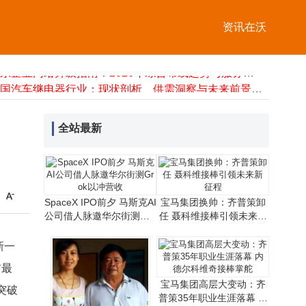
资讯在沃
阿里全年营收首破万亿大关，AI商业化回报迎新契机未来可期
广东企业网络升级指南：2026年综合布线趋势与服务商选择策略
中国汽车继电器行业：现状剖析、供需洞察与未来前景展望研究
苹果广告业务再升级：组建新团队“顾问式”助力开发者投放拓展市场
阿里AI布局成效显著：MaaS ARR破80亿，云+AI成第二增长曲线新引擎
全站最新
锁电风波现转折：中汽协澄清约谈立案传闻 涉事媒体发布更正说明
软银投资OpenAI大获丰收：账面收益数百亿，2025财年利润同比大增
小米加速布局动力电池自研自产，剑指新能源车核心供应链话语权升级
曹德旺卸任半年后，低调女儿曹艳萍以命名新船之举再续家族荣光
杭州新材料领域双突破：12英寸氧化镓单晶问世，高性能碳纤维量产在即
SpaceX IPO前夕 马斯克AI
宝马集团换帅：齐普策卸
阿里全年营收首破万亿大关，AI商业化回报迎新契机未来可期
公司借人脉邀华尔街测Gro
任 聂科维接棒引领未来新
k以冲营收
征程
广东企业网络升级指南：2026年综合布线趋势与服务商选择策略
新一
前最
宝马集团高层大变动：齐
突破
普策35年职业生涯落幕 内