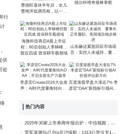
德尔科维奇接棒掌舵
曹德旺退休半年后，女儿
曹艳萍低调亮相，以一艘
并行
船再续家族荣光
子计
海微科技再启A股上市征
山东赫达紧急回应市场谣
程：80后创始人李林峰控
，
言：实控人未减持、董事
股近四成 曾深耕车载领域
长正常履职、美国项目稳
提供
步推进
可处
李彦宏Create2026大会发
百度港股早盘大涨近7% 李
声：AI时代度量衡转向DA
彦宏“DAA”新指标引领AI价
下
A，开启全新生产力篇章
值评估新方向
网络
热门内容
2025年30家上市券商年报出炉：中信领跑，各业务收入排名全解析
意
雷军亲测SU7 Pro京沪续航：1313公里仅充1次电，国产电车实力获赞