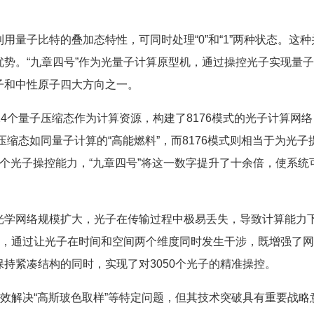
量子比特的叠加态特性，可同时处理“0”和“1”两种状态。这种
势。“九章四号”作为光量子计算原型机，通过操控光子实现量
子和中性原子四大方向之一。
4个量子压缩态作为计算资源，构建了8176模式的光子计算网络
压缩态如同量子计算的“高能燃料”，而8176模式则相当于为光子
55个光子操控能力，“九章四号”将这一数字提升了十余倍，使系统
光学网络规模扩大，光子在传输过程中极易丢失，导致计算能力
构，通过让光子在时间和空间两个维度同时发生干涉，既增强了
持紧凑结构的同时，实现了对3050个光子的精准操控。
高效解决“高斯玻色取样”等特定问题，但其技术突破具有重要战略