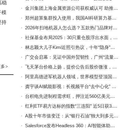
高稳
金川集团上海金属资源公司获权威认可 助推铜产业链高质量发展
子模
郑州超算集群投入使用，我国AI科研算力基础设施实现关键突破
要持
2026年扫地机器人怎么选？五款热门品牌对比，帮你找到家庭清洁好帮手
社保基金布局2025：30只重仓股浮出水面，哪些行业成“心头好”？
林志颖大儿子Kimi近照引热议，十年“隐身”终露面，成长模样令人感慨
广交会启幕：见证中国外贸韧性，广州“流量”与经济双腾飞
更多
>
飞天茅台价格上扬，提价公告后股价微涨，市场供需或迎新变化
阿里高德进军机器人领域，世界模型登顶国际评测领跑全球
龚宇谈AI赋能影视：长视频平台“去中心化” 创作者迎新机遇
台积电先进制程需求旺，押注近560亿美元扩产能应对AI新挑战
红利ETF易方达标的指数“三连阳” 近5日获3.1亿资金布局规模创新高
A股十年市值变迁：从“银行石油”独大到多元产业共舞新格局
Salesforce发布Headless 360：AI智能体助力开发，降低门槛惠及非程序员