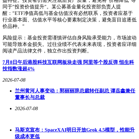
益特征。投资者仍需关注底层资产质量，避免将"价格降低"等
同于"投资价值提升"。某公募基金量化投资部负责人提
醒："ETF净值高低与基金估值没有必然联系，投资者应基于
行业基本面、估值水平等核心要素制定决策，避免盲目追逐低
价品种。"
风险提示：基金投资需谨慎评估自身风险承受能力，市场波动
可能导致本金损失。过往业绩不代表未来表现，投资者应详细
阅读产品法律文件，独立作出投资判断。
7月8日午后港股科技互联网板块走强 阿里等个股反弹 恒生科
技指数涨超4%
2026-07-08
兰州黄河人事变动：郭丽丽辞总裁转任副总 谭岳鑫兼任
董事长与总裁
2026-07-08
马斯克宣布：SpaceXAI明日开放Grok 4.5模型，性能升
级成本更低