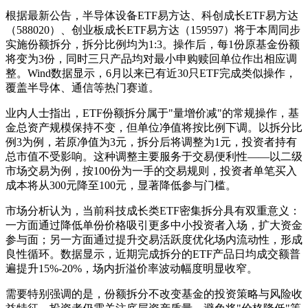
根据最新公告，半导体设备ETF易方达、科创成长ETF易方达
（588020）、创业板成长ETF易方达（159597）将于本周同步
实施份额拆分，拆分比例均为1:3。操作后，每1份原基金份额
将变为3份，同时三只产品均对最小申购赎回单位作出相应调
整。Wind数据显示，6月以来已有近30只ETF完成类似操作，
覆盖半导体、通信等热门赛道。
业内人士指出，ETF份额拆分属于"量增价减"的常规操作，基
金总资产规模保持不变，但单位净值将按比例下调。以拆分比
例3为例，若原净值为3元，拆分后将调整为1元，投资者持有
总市值不受影响。这种调整主要服务于交易便利性——以二级
市场交易为例，按100份为一手的交易规则，投资者单笔买入
成本将从300元降至100元，显著降低参与门槛。
市场分析认为，当前科技成长类ETF密集拆分具有双重意义：
一方面通过降低单份价格吸引更多中小投资者入场，扩大资金
参与面；另一方面通过提升交易活跃度优化场内流动性，形成
良性循环。数据显示，近期完成拆分的ETF产品日均成交额普
遍提升15%-20%，场内折溢价率波动幅度明显收窄。
需要特别强调的是，份额拆分不改变基金的投资策略与风险收