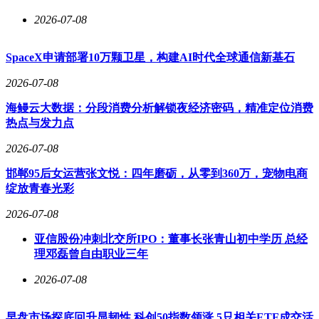
2026-07-08
SpaceX申请部署10万颗卫星，构建AI时代全球通信新基石
2026-07-08
海鳗云大数据：分段消费分析解锁夜经济密码，精准定位消费
热点与发力点
2026-07-08
邯郸95后女运营张文悦：四年磨砺，从零到360万，宠物电商
绽放青春光彩
2026-07-08
亚信股份冲刺北交所IPO：董事长张青山初中学历 总经
理邓磊曾自由职业三年
2026-07-08
早盘市场探底回升显韧性 科创50指数领涨 5只相关ETF成交活