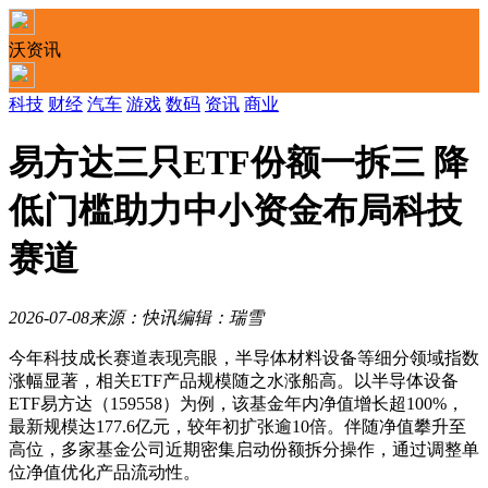
沃资讯
科技
财经
汽车
游戏
数码
资讯
商业
易方达三只ETF份额一拆三 降
低门槛助力中小资金布局科技
赛道
2026-07-08
来源：快讯
编辑：瑞雪
今年科技成长赛道表现亮眼，半导体材料设备等细分领域指数
涨幅显著，相关ETF产品规模随之水涨船高。以半导体设备
ETF易方达（159558）为例，该基金年内净值增长超100%，
最新规模达177.6亿元，较年初扩张逾10倍。伴随净值攀升至
高位，多家基金公司近期密集启动份额拆分操作，通过调整单
位净值优化产品流动性。