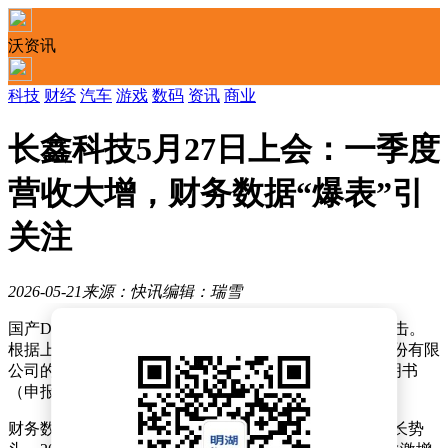
沃资讯
科技
财经
汽车
游戏
数码
资讯
商业
长鑫科技5月27日上会：一季度
营收大增，财务数据“爆表”引
关注
2026-05-21
来源：快讯
编辑：瑞雪
国产DRAM领域领军企业长鑫科技正式向科创板发起冲击。
根据上海证券交易所最新披露的信息，长鑫科技集团股份有限
公司的科创板IPO申请已进入实质审核阶段，其招股说明书
（申报稿）已完成更新，审核状态显示为"已受理"。
财务数据显示，这家存储芯片龙头企业展现出惊人的增长势