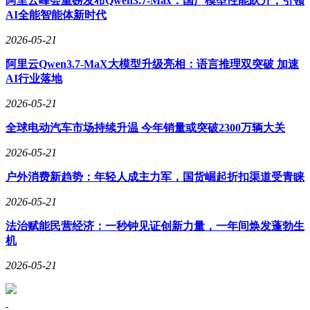
阿里云峰会重磅发布Qwen3.7-Max：国产模型性能跃升，引领
AI全能智能体新时代
2026-05-21
阿里云Qwen3.7-MaX大模型升级亮相：语言推理双突破 加速
AI行业落地
2026-05-21
全球电动汽车市场持续升温 今年销量或突破2300万辆大关
2026-05-21
户外消费新趋势：年轻人成主力军，国货崛起折扣渠道受青睐
2026-05-21
法治赋能民营经济：一秒钟见证创新力量，一年间焕发蓬勃生
机
2026-05-21