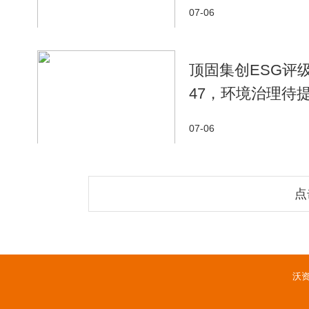
07-06
顶固集创ESG评
47，环境治理待
07-06
点
沃资