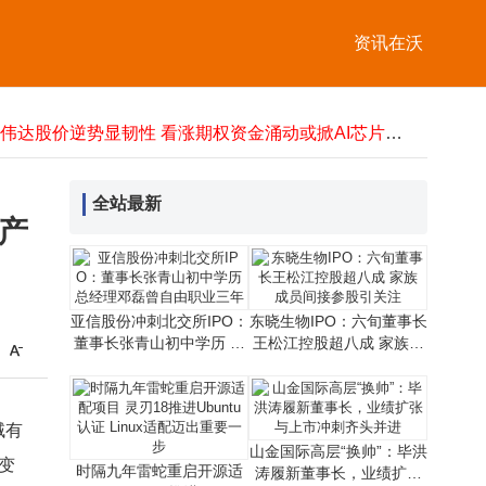
五粮液高层变动：曾从钦卸任 邓敏接棒出任董事长
时隔九年雷蛇重启开源适配项目 灵刃18推进Ubuntu认证 Linux适配迈出重要一步
资讯在沃
资本市场“第四极”花落谁家？杭州苏州竞逐，谁将笑傲江湖？
蚂蚁集团战略入股薄荷健康，携手共建AI健康服务共探“AI+健康”新未来
浪潮信息业绩飙升超200% 股价“一字”涨停引领云计算板块冲高
英伟达股价逆势显韧性 看涨期权资金涌动或掀AI芯片新行情
沧州餐馆本地AI推广如何选？铂艺网络二十年深耕，定制方案助商家稳定获客
人形机器人概念早盘走低，机器人ETF易方达半日却获1.41亿份净申购
全站最新
产
亚信股份冲刺北交所IPO：
东晓生物IPO：六旬董事长
董事长张青山初中学历 总
王松江控股超八成 家族成
经理邓磊曾自由职业三年
员间接参股引关注
域有
山金国际高层“换帅”：毕洪
变
时隔九年雷蛇重启开源适
涛履新董事长，业绩扩张