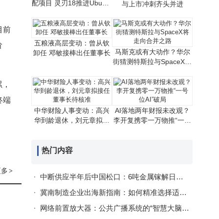
配项目 灵刃18推进Ubuntu
与上市冲刺齐头并进
认证 Linux适配迈出重要一
步
目前
五粮液高层变动：曾从钦
阶
马斯克或有大动作？华尔
卸任 邓敏接棒出任董事长
街猜测特斯拉与SpaceX将
走向合并之路
累，
终端
中华财险人事变动：高兴
AI落地两年财报未改观？
华到龄退休，刘元章拟接
李开复携零一万物推“一号
任董事长待核准
位AI”破局
热门内容
更多
>
中断供应半年后中国松口：6吨金属镓解日本燃眉之急，出口管制逻辑未变
冀南制造企业出海新指南：如何精准选择适配产业需求的外贸服务？
网络前置放大器：公共广播系统的“智慧大脑”与多场景应用解析