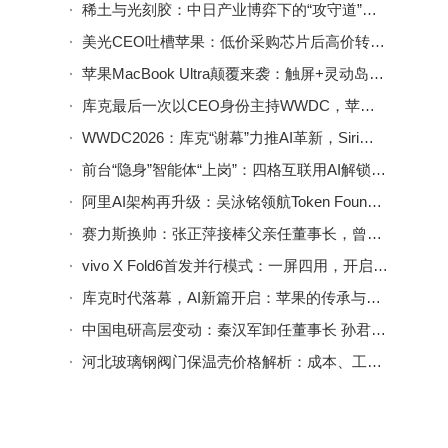
稀土与光刻胶：中日产业博弈下的“攻守道”，谁能笑到最后？
美光CEO吐槽苹果：低价采购芯片后高价转卖，无视提价合理诉求
苹果MacBook Ultra颠覆来袭：触屏+灵动岛+OLED，乔布斯“规矩”被打破
库克最后一次以CEO身份主持WWDC，苹果新系统升级亮点全揭秘
WWDC2026：库克“谢幕”力推AI革新，Siri进化与系统升级亮点纷呈
前台“隐身”智能体“上岗”：四格互联用AI解锁十万+空间运营新范式
阿里AI架构再升级：吴泳铭领航Token Foundry，周靖人升首席科学家布局未来
赛力斯换帅：张正萍接棒父亲任董事长，曾力推与华为合作创辉煌
vivo X Fold6首发并行模式：一屏四用，开启折叠屏多任务处理新时代
库克时代落幕，AI新篇开启：苹果的传承与革新之路
中国电研高层变动：秦汉军卸任董事长 孙君光接棒引领新征程
河北玻璃钢阀门保温壳价格解析：成本、工艺与需求如何影响定价？