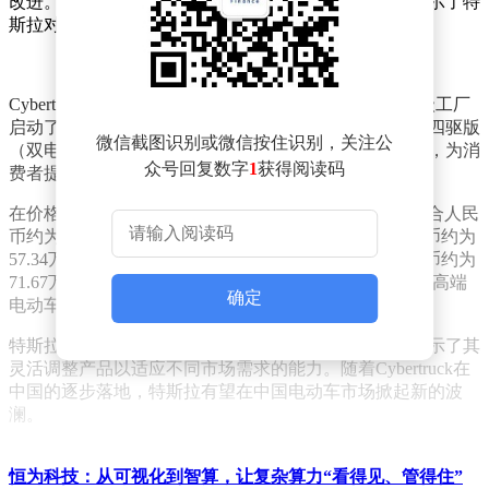
改进。尽管具体细节尚未对外公布，但这一举措无疑显示了特
斯拉对中国市场的重视与尊重。
Cybertruck已于2023年末，在美国得克萨斯州奥斯汀超级工厂
启动了交付程序。这款车型提供了后驱版（单电机）、四驱版
微信截图识别或微信按住识别，关注公
（双电机）以及性能更为强劲的赛博野兽版（三电机），为消
众号回复数字
1
获得阅读码
费者提供了多样化的选择。
在价格方面，Cybertruck的后驱版售价为60990美元，折合人民
币约为43.72万元；四驱版售价为79990美元，折合人民币约为
57.34万元；而赛博野兽版则高达99990美元，折合人民币约为
71.67万元。这样的定价策略，无疑将吸引中国市场上对高端
确定
电动车有需求的消费者。
特斯拉此举不仅体现了其对中国市场的深入洞察，也展示了其
灵活调整产品以适应不同市场需求的能力。随着Cybertruck在
中国的逐步落地，特斯拉有望在中国电动车市场掀起新的波
澜。
恒为科技：从可视化到智算，让复杂算力“看得见、管得住”