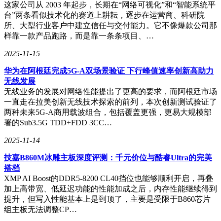
这家公司从 2003 年起步，长期在“网络可视化”和“智能系统平
台”两条看似技术化的赛道上耕耘，逐步在运营商、科研院
所、大型行业客户中建立信任与交付能力。它不像爆款公司那
样靠一款产品跑路，而是靠一条条项目、…
2025-11-15
华为在阿根廷完成5G-A双场景验证 下行峰值速率创新高助力
无线发展
无线业务的发展对网络性能提出了更高的要求，而阿根廷市场
一直走在拉美创新无线技术探索的前列，本次创新测试验证了
两种未来5G-A商用载波组合，包括覆盖更强，更易大规模部
署的Sub3.5G TDD+FDD 3CC…
2025-11-14
技嘉B860M冰雕主板深度评测：千元价位与酷睿Ultra的完美
搭档
XMP AI Boost的DDR5-8200 CL40挡位也能够顺利开启，再叠
加上高带宽、低延迟功能的性能加成之后，内存性能继续得到
提升，但写入性能基本上是到顶了，主要是受限于B860芯片
组主板无法调整CP…