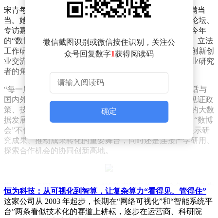
宋青每年参与“数博会”时都会精心准备，日程安排得满满当
当。她不仅致力于发布系列理论研究成果，还积极承办论坛、
专访嘉宾、编写快讯简报，并推动数博会的成果转化。今年
的“数博会”，她受邀参加了《贵阳市数字经济促进条例》立法
微信截图识别或微信按住识别，关注公
工作研讨会、全国数据交易机构研讨会以及青年大数据创新创
众号回复数字
1
获得阅读码
业交流活动等，不仅以参会者的身份交流学习，还从专业研究
者的角度，为相关领域的发展积极贡献智慧与建议。
“每一届‘数博会’都非常忙碌，有时一天需要打上百个电话与
国内外专家和企业对接。”宋青坦言，“但能参与其中，见证政
策、技术、资本、人才在贵阳贵安的汇聚，让贵阳贵安的大数
确定
据发展之声传遍全球，我们感到无比自豪。”对她而言，“数博
会”不仅是汲取前沿洞见、碰撞学术思维的平台，更是展示研
究成果、推动成果转化的重要舞台，同时还是连接产学研用、
探索合作机会的协同创新高地。
宋青已在贵阳创新驱动发展战略研究院工作了十余年，谈及为
恒为科技：从可视化到智算，让复杂算力“看得见、管得住”
何选择扎根贵阳贵安，她给出了坚定的答案。贵阳在全国率先
这家公司从 2003 年起步，长期在“网络可视化”和“智能系统平
将大数据确立为发展战略，为她提供了一个“换道超车”的宝贵
台”两条看似技术化的赛道上耕耘，逐步在运营商、科研院
机会。贵阳拥有清新的空气、凉爽的气候、稳定的地质条件以