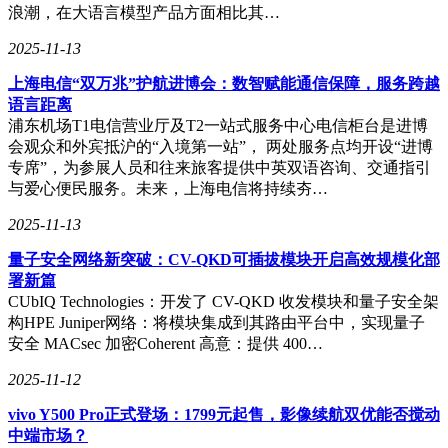
浪潮，在大语言模型产品方面相比其…
2025-11-13
上海电信“双万兆”护航进博会：数智赋能通信保障，服务跨越
语言距离
浦东机场T1电信营业厅及T2一站式服务中心电信柜台是进博
会观众和外宾抵沪的“入境第一站”， 两处服务点均开设“进博
专席”，为参展人员和往来旅客提供中英双语咨询、交通指引
与爱心便民服务。未来，上海电信将持续夯…
2025-11-13
量子安全网络新突破：CV-QKD可插拔模块开启高效规模化部
署新篇
CUbIQ Technologies：开发了 CV-QKD 收发模块和量子安全架
构HPE Juniper网络：将模块集成到其路由平台中，实现量子
安全 MACsec 加密Coherent 高意：提供 400…
2025-11-12
vivo Y500 Pro正式登场：1799元起售，影像续航双优能否搅动
中端市场？