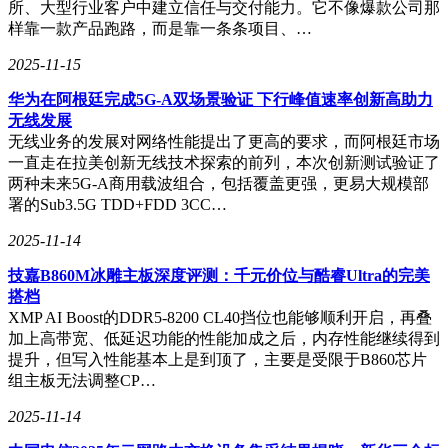
所、大型行业客户中建立信任与交付能力。它不像爆款公司那
及充足的电力资源，是发展数据中心的理想之地。同时，“知
样靠一款产品跑路，而是靠一条条项目、…
行合一、协力争先”的城市精神也深深打动了她。作为一名长
期致力于政策与战略研究的学者，她希望将学术成果应用于实
2025-11-15
践，而在贵阳贵安这片“试验田”上，她能够将“论文”转化
华为在阿根廷完成5G-A双场景验证 下行峰值速率创新高助力
为“文件”，“方案”变为“地方立法”，这种“知行合一”的成就感
无线发展
是其他地方无法比拟的。
无线业务的发展对网络性能提出了更高的要求，而阿根廷市场
在宋青看来，贵州发展大数据战略的关键在于人才。而“数博
一直走在拉美创新无线技术探索的前列，本次创新测试验证了
会”作为全球大数据领域的重要交流平台，正是破解人才难题
两种未来5G-A商用载波组合，包括覆盖更强，更易大规模部
的绝佳机会。她建议贵阳贵安应充分利用“数博会”的契机，既
署的Sub3.5G TDD+FDD 3CC…
要通过展会展示产业生态优势、创新成果与发展机遇，吸引全
2025-11-14
球数字领域人才的关注，也要建立长效对接机制，如设立人才
专场洽谈会、推动产学研用合作签约，将短期的交流转化为长
技嘉B860M冰雕主板深度评测：千元价位与酷睿Ultra的完美
期的合作。同时，还需优化人才政策、完善科创配套与生活服
搭档
务，将“数博会”的流量转化为人才集聚的增量，为贵州大数据
XMP AI Boost的DDR5-8200 CL40挡位也能够顺利开启，再叠
产业的高质量发展奠定坚实的人才基础。
加上高带宽、低延迟功能的性能加成之后，内存性能继续得到
提升，但写入性能基本上是到顶了，主要是受限于B860芯片
宋青深感荣幸能与贵阳这座西部城市的发展紧密相连。她希
组主板无法调整CP…
望“数博会”能够越办越好，影响力不断扩大，成为展示中国大
数据发展成就、汇聚全球大数据资源的国际性盛会与世界级平
2025-11-14
台。同时，她也将继续以“数博会”为支点，深耕“数据要素×千