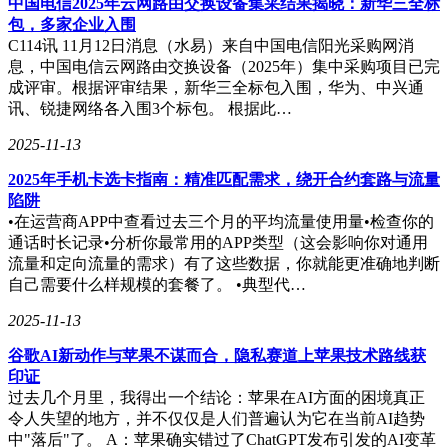
行百业”的领域，推动其向纵深发展、落地见效。
中国电信2025年云网路由交换设备集采结果揭晓：新华三全标
包，多家企业入围
C114讯 11月12日消息（水易）来自中国电信阳光采购网消
息，中国电信云网路由交换设备（2025年）集中采购项目已完
成评审。根据评审结果，新华三全标包入围，华为、中兴通
讯、锐捷网络各入围3个标包。 根据此…
2025-11-13
2025年手机卡选卡指南：精准匹配需求，绕开合约套路与流量
陷阱
•在运营商APP中查看过去三个月的平均流量使用量•检查你的
通话时长记录•分析你最常用的APP类型（这会影响你对通用
流量和定向流量的需求）有了这些数据，你就能更准确地判断
自己需要什么样规模的套餐了。 •典型代…
2025-11-13
谷歌AI新动作与苹果不谋而合，隐私赛道上苹果技术路线获
印证
过去几个月里，我得出一个结论：苹果在AI方面的困境真正
令人失望的地方，并不仅仅是人们普遍认为它在当前AI趋势
中"落后"了。 A：苹果确实错过了ChatGPT发布引发的AI变革