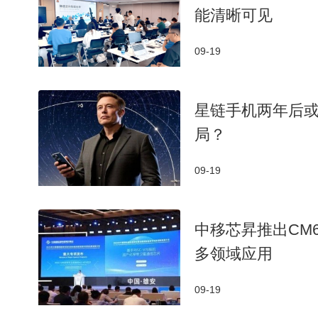
能清晰可见
09-19
星链手机两年后
局？
09-19
中移芯昇推出CM
多领域应用
09-19