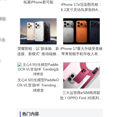
拓展iPhone新可能
iPhone 17e渲染图亮相：
6.1英寸灵动岛屏加持A19
芯片 性价比路线或延续
球轨
准备
荣耀郭锐：以“新体验、新
iPhone 17重大升级受青睐
连接、新模式” 推动端侧AI
苹果智能手机年收入有望
走向全球消费市场
重现增长态势
支
文心4.5衍生模型PaddleO
CR-VL登顶HF Trending全
球榜首
三大运营商eSIM商用获
批！OPPO Find X9系列首
发，无卡通信时代拉开序
幕
热门内容