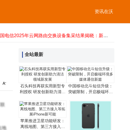
进口光通讯设备清关全流程解析：从准备到放行的实用指南
资讯在沃
恒为科技：从可视化到智算，让复杂算力“看得见、管得住”
华为在阿根廷完成5G-A双场景验证 下行峰值速率创新高助力无线发展
技嘉B860M冰雕主板深度评测：千元价位与酷睿Ultra的完美搭档
中国电信2025年云网路由交换设备集采结果揭晓：新华三全标包，多家企业入围
2025年手机卡选卡指南：精准匹配需求，绕开合约套路与流量陷阱
谷歌AI新动作与苹果不谋而合，隐私赛道上苹果技术路线获印证
全站最新
上海电信“双万兆”护航进博会：数智赋能通信保障，服务跨越语言距离
量子安全网络新突破：CV-QKD可插拔模块开启高效规模化部署新篇
vivo Y500 Pro正式登场：1799元起售，影像续航双优能否搅动中端市场？
进口光通讯设备清关全流程解析：从准备到放行的实用指南
恒为科技：从可视化到智算，让复杂算力“看得见、管得住”
石头科技再获实用新型专
中国移动北斗短信升级：
利授权 研发创新助力清洁
突破限制，开启极端环境
领域新发展
多媒体通信新篇
互联
苹果推进卫星功能研发：
离线地图、第三方接入等
先地