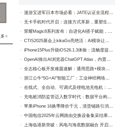
漫游宝进军日本市场必看：JATE认证全流程解析与注意事项
无卡手机时代开启：连接方式革新，重塑生活与人类存在新定义
荣耀Magic8系列发布：自进化AI搭子赋能，2亿超夜神长焦加持，4499元起售
更多
>
CTIS2025展会上kikaGo亮绝活：AI模块让传统蓝牙设备秒变同声传译神器
iPhone15Plus升级iOS26.1.3体验：流畅度提升，信号续航发热均有优化，可尝鲜
OpenAI推出AI浏览器ChatGPT Atlas，内置ChatGPT与记忆功能，AI浏览器大战启幕
全志核心板开发难题速解：通用思路+模块方案，助力高效开发
浙江公牛“5G+AI”智能工厂：工业神经网络织就，每2秒产一品效率领跑
在线式、全自动、可调式及锂电池充电机：功能特性与应用场景全解析
充电桩消防监管迈入数字时代：数据平台构建全链条安全防护体系
苹果iPhone 16换季降价千元，清货铺路引消费热潮与行业新变局
中国电信2025年云网路由交换设备集采结果揭晓：新华三全标包，多家企业入围
上海临港新突破：风电与海底数据融合 开启绿色算力新篇章