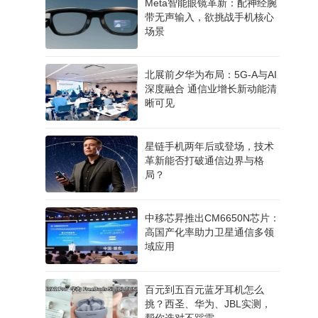
Meta智能眼镜革新：配神经腕
带无声输入，欲挑战手机核心
场景
北展前夕华为布局：5G-A与AI
深度融合 通信业增长新动能清
晰可见
星链手机两年后或登场，技术
革新能否打破通信边界与格
局？
中移芯昇推出CM6650N芯片：
高国产化率助力卫星通信多领
域应用
百元到五百元蓝牙耳机怎么
挑？西圣、华为、JBL实测，